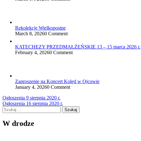
Rekolekcje Wielkopostne
March 8, 2026
0 Comment
KATECHEZY PRZEDMAŁŻEŃSKIE 13 – 15 marca 2026 r.
February 4, 2026
0 Comment
Zaproszenie na Koncert Kolęd w Ojcowie
January 4, 2026
0 Comment
Nawigacja
Ogłoszenia 9 sierpnia 2020 r.
Ogłoszenia 16 sierpnia 2020 r.
wpisu
Szukaj:
W drodze