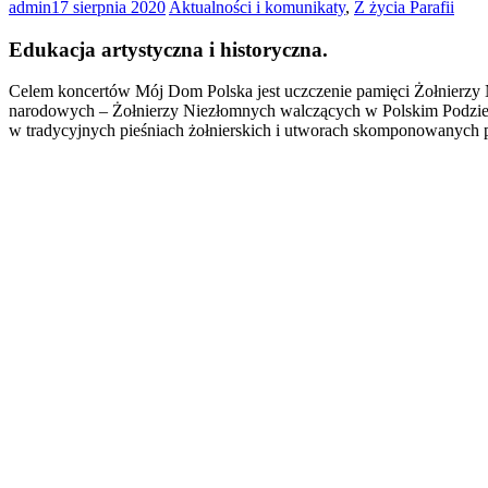
admin
17 sierpnia 2020
Aktualności i komunikaty
,
Z życia Parafii
Edukacja artystyczna i historyczna.
Celem koncertów Mój Dom Polska jest uczczenie pamięci Żołnierzy
narodowych – Żołnierzy Niezłomnych walczących w Polskim Podziem
w tradycyjnych pieśniach żołnierskich i utworach skomponowanych 