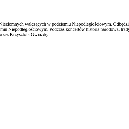
 Niezłomnych walczących w podziemiu Niepodległościowym. Odbędzie 
iu Niepodległościowym. Podczas koncertów historia narodowa, tradyc
przez Krzysztofa Gwiazdę.