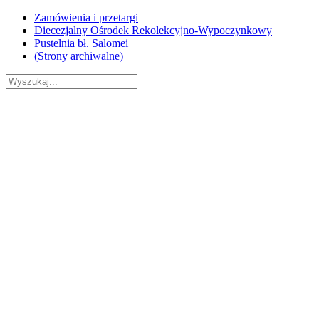
Skip
Zamówienia i przetargi
to
Diecezjalny Ośrodek Rekolekcyjno-Wypoczynkowy
content
Pustelnia bł. Salomei
(Strony archiwalne)