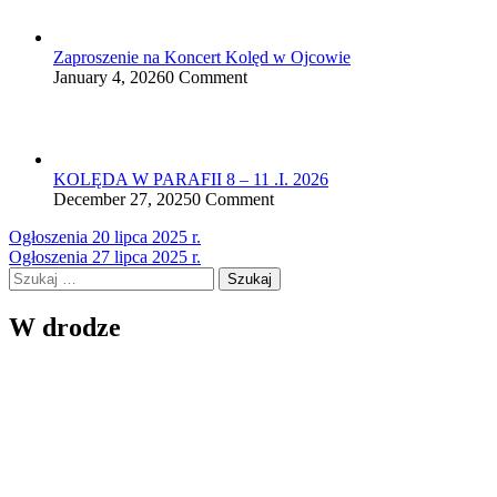
Zaproszenie na Koncert Kolęd w Ojcowie
January 4, 2026
0 Comment
KOLĘDA W PARAFII 8 – 11 .I. 2026
December 27, 2025
0 Comment
Nawigacja
Ogłoszenia 20 lipca 2025 r.
Ogłoszenia 27 lipca 2025 r.
wpisu
Szukaj:
W drodze