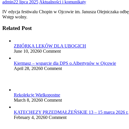
admin
22 lipca 2025
Aktualności i komunikaty
IV edycja festiwalu Chopin w Ojcowie im. Janusza Olejniczaka od
Wstęp wolny.
Related Post
ZBIÓRKA LEKÓW DLA UBOGICH
June 10, 2026
0 Comment
Kiermasz – wsparcie dla DPS o.Albertynów w Ojcowie
April 28, 2026
0 Comment
Rekolekcje Wielkopostne
March 8, 2026
0 Comment
KATECHEZY PRZEDMAŁŻEŃSKIE 13 – 15 marca 2026 r.
February 4, 2026
0 Comment