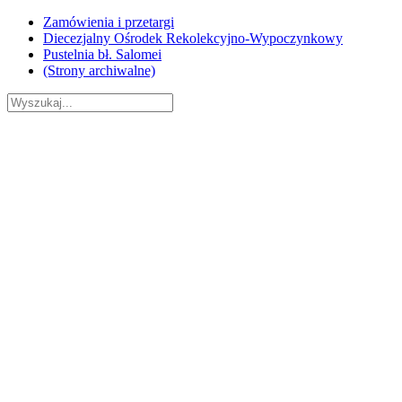
Skip
Zamówienia i przetargi
to
Diecezjalny Ośrodek Rekolekcyjno-Wypoczynkowy
content
Pustelnia bł. Salomei
(Strony archiwalne)