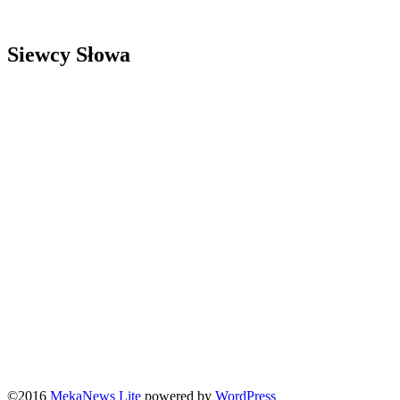
Siewcy Słowa
©2016
MekaNews Lite
powered by
WordPress