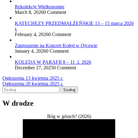
Rekolekcje Wielkopostne
March 8, 2026
0 Comment
KATECHEZY PRZEDMAŁŻEŃSKIE 13 – 15 marca 2026
r.
February 4, 2026
0 Comment
Zaproszenie na Koncert Kolęd w Ojcowie
January 4, 2026
0 Comment
KOLĘDA W PARAFII 8 – 11 .I. 2026
December 27, 2025
0 Comment
Nawigacja
Ogłoszenia 13 kwietnia 2025 r.
Ogłoszenia 20 kwietnia 2025 r.
wpisu
Szukaj:
W drodze
Bóg w górach? (2026)