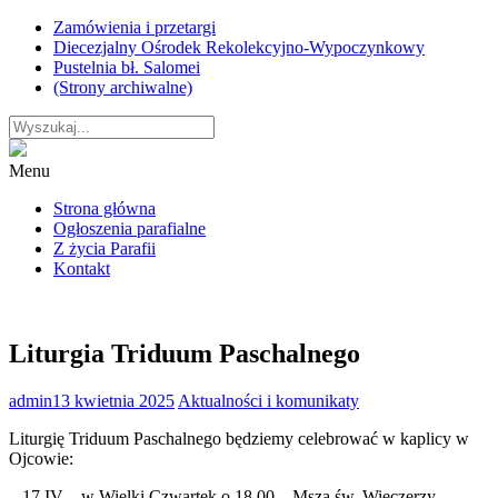
Skip
Zamówienia i przetargi
to
Diecezjalny Ośrodek Rekolekcyjno-Wypoczynkowy
content
Pustelnia bł. Salomei
(Strony archiwalne)
Menu
Strona główna
Ogłoszenia parafialne
Z życia Parafii
Kontakt
Liturgia Triduum Paschalnego
admin
13 kwietnia 2025
Aktualności i komunikaty
Liturgię Triduum Paschalnego będziemy celebrować w kaplicy w
Ojcowie:
– 17 IV – w Wielki Czwartek o 18.00 – Msza św. Wieczerzy