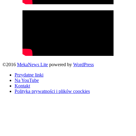
©2016
MekaNews Lite
powered by
WordPress
Przydatne linki
Na YouTube
Kontakt
Polityka prywatności i plików coockies