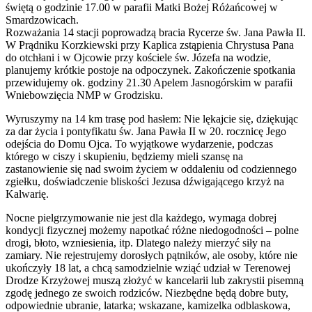
świętą o godzinie 17.00 w parafii Matki Bożej Różańcowej w
Smardzowicach.
Rozważania 14 stacji poprowadzą bracia Rycerze św. Jana Pawła II.
W Prądniku Korzkiewski przy Kaplica zstąpienia Chrystusa Pana
do otchłani i w Ojcowie przy kościele św. Józefa na wodzie,
planujemy krótkie postoje na odpoczynek. Zakończenie spotkania
przewidujemy ok. godziny 21.30 Apelem Jasnogórskim w parafii
Wniebowzięcia NMP w Grodzisku.
Wyruszymy na 14 km trasę pod hasłem: Nie lękajcie się, dziękując
za dar życia i pontyfikatu św. Jana Pawła II w 20. rocznicę Jego
odejścia do Domu Ojca. To wyjątkowe wydarzenie, podczas
którego w ciszy i skupieniu, będziemy mieli szansę na
zastanowienie się nad swoim życiem w oddaleniu od codziennego
zgiełku, doświadczenie bliskości Jezusa dźwigającego krzyż na
Kalwarię.
Nocne pielgrzymowanie nie jest dla każdego, wymaga dobrej
kondycji fizycznej możemy napotkać różne niedogodności – polne
drogi, błoto, wzniesienia, itp. Dlatego należy mierzyć siły na
zamiary. Nie rejestrujemy dorosłych pątników, ale osoby, które nie
ukończyły 18 lat, a chcą samodzielnie wziąć udział w Terenowej
Drodze Krzyżowej muszą złożyć w kancelarii lub zakrystii pisemną
zgodę jednego ze swoich rodziców. Niezbędne będą dobre buty,
odpowiednie ubranie, latarka; wskazane, kamizelka odblaskowa,