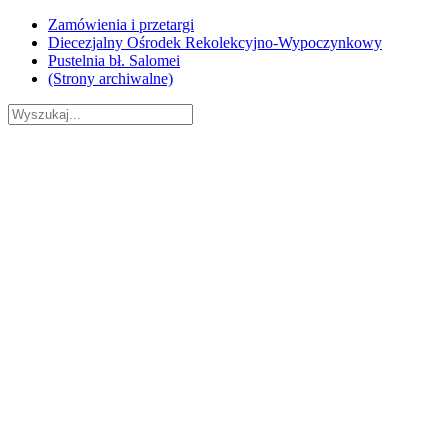
Skip
Zamówienia i przetargi
to
Diecezjalny Ośrodek Rekolekcyjno-Wypoczynkowy
content
Pustelnia bł. Salomei
(Strony archiwalne)