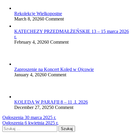
Rekolekcje Wielkopostne
March 8, 2026
0 Comment
KATECHEZY PRZEDMAŁŻEŃSKIE 13 – 15 marca 2026
r.
February 4, 2026
0 Comment
Zaproszenie na Koncert Kolęd w Ojcowie
January 4, 2026
0 Comment
KOLĘDA W PARAFII 8 – 11 .I. 2026
December 27, 2025
0 Comment
Nawigacja
Ogłoszenia 30 marca 2025 r.
Ogłoszenia 6 kwietnia 2025 r.
wpisu
Szukaj: