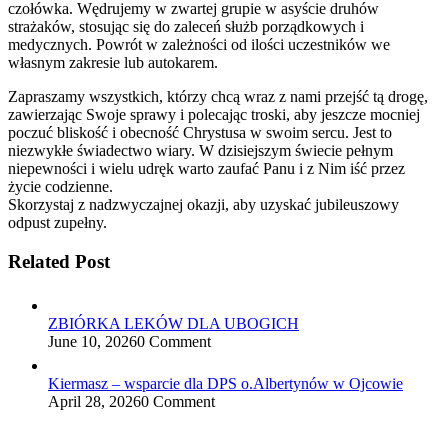
czołówka. Wędrujemy w zwartej grupie w asyście druhów
strażaków, stosując się do zaleceń służb porządkowych i
medycznych. Powrót w zależności od ilości uczestników we
własnym zakresie lub autokarem.
Zapraszamy wszystkich, którzy chcą wraz z nami przejść tą drogę,
zawierzając Swoje sprawy i polecając troski, aby jeszcze mocniej
poczuć bliskość i obecność Chrystusa w swoim sercu. Jest to
niezwykłe świadectwo wiary. W dzisiejszym świecie pełnym
niepewności i wielu udręk warto zaufać Panu i z Nim iść przez
życie codzienne.
Skorzystaj z nadzwyczajnej okazji, aby uzyskać jubileuszowy
odpust zupełny.
Related Post
ZBIÓRKA LEKÓW DLA UBOGICH
June 10, 2026
0 Comment
Kiermasz – wsparcie dla DPS o.Albertynów w Ojcowie
April 28, 2026
0 Comment