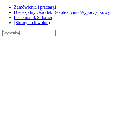
Skip
Zamówienia i przetargi
to
Diecezjalny Ośrodek Rekolekcyjno-Wypoczynkowy
content
Pustelnia bł. Salomei
(Strony archiwalne)