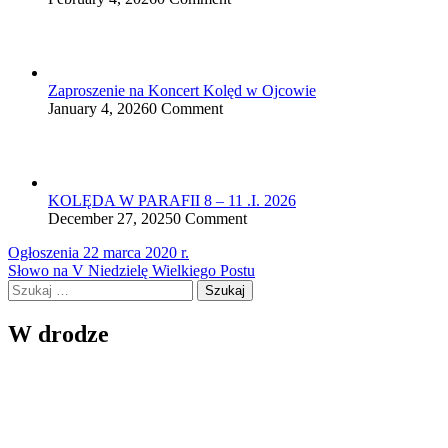
Zaproszenie na Koncert Kolęd w Ojcowie
January 4, 2026
0 Comment
KOLĘDA W PARAFII 8 – 11 .I. 2026
December 27, 2025
0 Comment
Nawigacja
Ogłoszenia 22 marca 2020 r.
Słowo na V Niedzielę Wielkiego Postu
wpisu
Szukaj:
W drodze