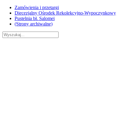
Skip
Zamówienia i przetargi
to
Diecezjalny Ośrodek Rekolekcyjno-Wypoczynkowy
content
Pustelnia bł. Salomei
(Strony archiwalne)