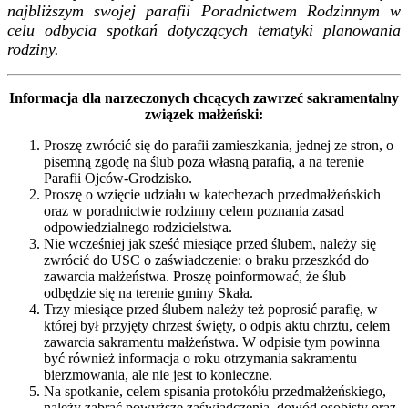
najbliższym swojej parafii Poradnictwem Rodzinnym w
celu odbycia spotkań dotyczących tematyki planowania
rodziny.
Informacja dla narzeczonych chcących zawrzeć sakramentalny
związek małżeński:
Proszę zwrócić się do parafii zamieszkania, jednej ze stron, o
pisemną zgodę na ślub poza własną parafią, a na terenie
Parafii Ojców-Grodzisko.
Proszę o wzięcie udziału w katechezach przedmałżeńskich
oraz w poradnictwie rodzinny celem poznania zasad
odpowiedzialnego rodzicielstwa.
Nie wcześniej jak sześć miesiące przed ślubem, należy się
zwrócić do USC o zaświadczenie: o braku przeszkód do
zawarcia małżeństwa. Proszę poinformować, że ślub
odbędzie się na terenie gminy Skała.
Trzy miesiące przed ślubem należy też poprosić parafię, w
której był przyjęty chrzest święty, o odpis aktu chrztu, celem
zawarcia sakramentu małżeństwa. W odpisie tym powinna
być również informacja o roku otrzymania sakramentu
bierzmowania, ale nie jest to konieczne.
Na spotkanie, celem spisania protokółu przedmałżeńskiego,
należy zabrać powyższe zaświadczenia, dowód osobisty oraz