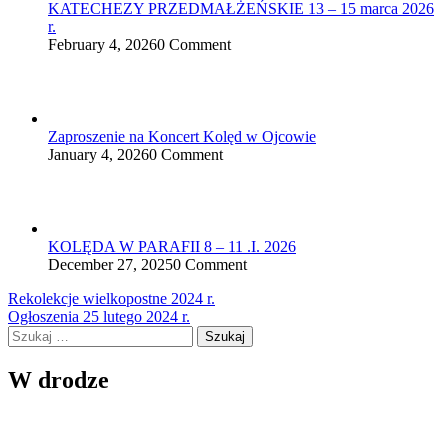
KATECHEZY PRZEDMAŁŻEŃSKIE 13 – 15 marca 2026
r.
February 4, 2026
0 Comment
Zaproszenie na Koncert Kolęd w Ojcowie
January 4, 2026
0 Comment
KOLĘDA W PARAFII 8 – 11 .I. 2026
December 27, 2025
0 Comment
Nawigacja
Rekolekcje wielkopostne 2024 r.
Ogłoszenia 25 lutego 2024 r.
wpisu
Szukaj:
W drodze