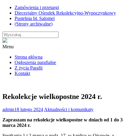
Skip
Zamówienia i przetargi
to
Diecezjalny Ośrodek Rekolekcyjno-Wypoczynkowy
content
Pustelnia bł. Salomei
(Strony archiwalne)
Menu
Strona główna
Ogłoszenia parafialne
Z życia Parafii
Kontakt
Rekolekcje wielkopostne 2024 r.
admin
18 lutego 2024
Aktualności i komunikaty
Zapraszam na rekolekcje wielkopostne w dniach od 1 do 3
marca 2024 r.
Spotkania 1 i 2 marca o godz. 17. w kaplicy w Ojcowie, a