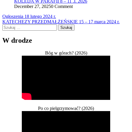
KOLĘDA W PARAFII 8 – 11 .I. 2026
December 27, 2025
0 Comment
Nawigacja
Ogłoszenia 18 lutego 2024 r.
KATECHEZY PRZEDMAŁŻEŃSKIE 15 – 17 marca 2024 r.
wpisu
Szukaj:
W drodze
Bóg w górach? (2026)
Po co pielgrzymować? (2026)