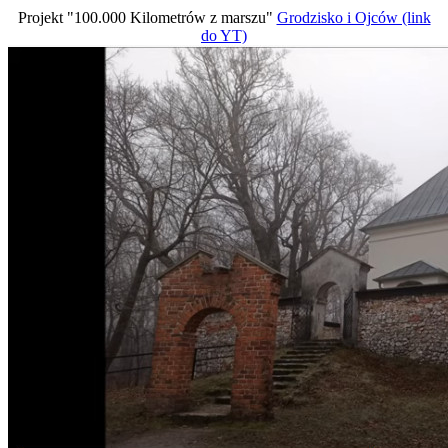
Projekt "100.000 Kilometrów z marszu"
Grodzisko i Ojców (link
do YT)