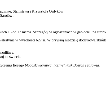
 Jadwigę, Stanisława i Krzysztofa Ordyków;
 Sarotów;
ch 15 do 17 marca. Szczegóły w ogłoszeniach w gablocie i na stronie 
 Palestynie w wysokości 627 zł. W przyszłą niedzielę dodatkowa zbió
modlitwy.
ój na świecie.
życzenia Bożego błogosławieństwa, licznych łask Bożych i zdrowia.