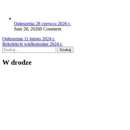
Ogłoszenia 28 czerwca 2026 r.
June 28, 2026
0 Comment
Nawigacja
Ogłoszenia 11 lutego 2024 r.
Rekolekcje wielkopostne 2024 r.
wpisu
Szukaj:
W drodze