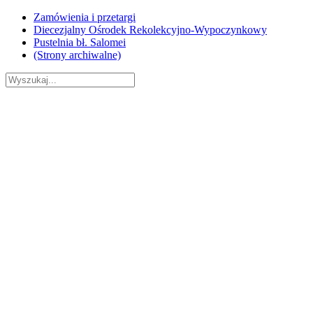
Skip
Zamówienia i przetargi
to
Diecezjalny Ośrodek Rekolekcyjno-Wypoczynkowy
content
Pustelnia bł. Salomei
(Strony archiwalne)