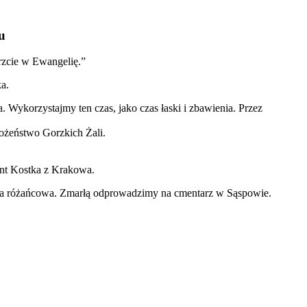
u
erzcie w Ewangelię.”
ka.
 Wykorzystajmy ten czas, jako czas łaski i zbawienia. Przez
ożeństwo Gorzkich Żali.
unt Kostka z Krakowa.
twa różańcowa. Zmarłą odprowadzimy na cmentarz w Sąspowie.