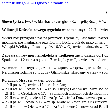
admin
18 lutego 2024
Ogłoszenia parafialne
Słowo życia z Ew. św. Marka:
„Jezus głosił Ewangelię Bożą. Mówił: 
W liturgii Kościoła nowego tygodnia wspominamy:
– 22 II – święt
Wielki Post przygotuje nas na przeżycie Tajemnicy Paschalnej, nasze
modlitwę, post i jałmużnę przygotujmy Bogu drogę do naszych serc.
W piątki Wielkiego Postu o godz. 16.30 w Ojcowie – nabożeństwo Dr
Zapraszam również na rekolekcje wielkopostne w dniach od 1 d
Spotkania 1 i 2 marca o godz. 17. w kaplicy w Ojcowie, a zakończen
We wtorek 20 lutego o godz. 11., w kaplicy w Ojcowie, Msza św. 
Najbliższej rodzinie śp. Lucyny Glanowskiej składamy wyrazy współ
Porządek Mszy św. w tym tygodniu:
– 19 II pn. w Ojcowie o 17. – za Parafian;
– 20 II wt. w Ojcowie o 11. – za śp. Lucynę Glanowską, Msza św. 
– 21 II śr. w Grodzisku o 17. – za zmarłych zgłoszonych do modli
– 22 II czw. w Ojcowie o 17 – za śp. Wojciecha Drozdzowskiego, z
– 23 II pt. w Ojcowie o 17. – za śp. Martę w 6 rocz. śm. i Kazimierza
– 24 II sob.: – w Ojcowie o 17. – za śp. Lucynę Glanowską od Parafi