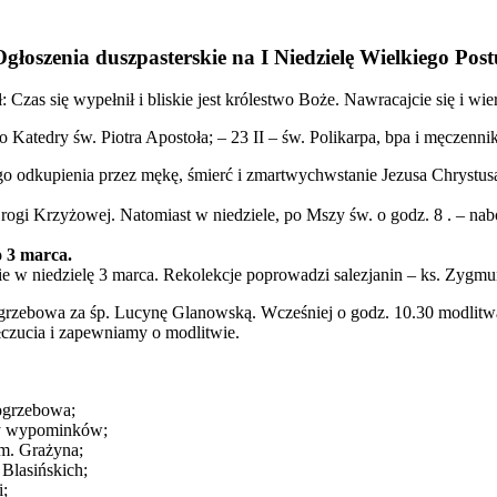
Ogłoszenia duszpasterskie na I Niedzielę Wielkiego Post
Czas się wypełnił i bliskie jest królestwo Boże. Nawracajcie się i wi
o Katedry św. Piotra Apostoła; – 23 II – św. Polikarpa, bpa i męczenni
go odkupienia przez mękę, śmierć i zmartwychwstanie Jezusa Chrystusa.
ogi Krzyżowej. Natomiast w niedziele, po Mszy św. o godz. 8 . – nab
o 3 marca.
ie w niedzielę 3 marca. Rekolekcje poprowadzi salezjanin – ks. Zygm
pogrzebowa za śp. Lucynę Glanowską. Wcześniej o godz. 10.30 modli
czucia i zapewniamy o modlitwie.
pogrzebowa;
twy wypominków;
am. Grażyna;
 Blasińskich;
i;