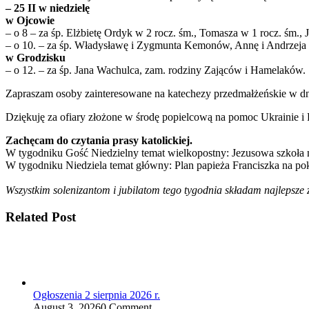
– 25 II w niedzielę
w Ojcowie
– o 8 – za śp. Elżbietę Ordyk w 2 rocz. śm., Tomasza w 1 rocz. śm.,
– o 10. – za śp. Władysławę i Zygmunta Kemonów, Annę i Andrzeja
w Grodzisku
– o 12. – za śp. Jana Wachulca, zam. rodziny Zająców i Hamelaków.
Zapraszam osoby zainteresowane na katechezy przedmałżeńskie w dnia
Dziękuję za ofiary złożone w środę popielcową na pomoc Ukrainie i
Zachęcam do czytania prasy katolickiej.
W tygodniku Gość Niedzielny temat wielkopostny: Jezusowa szkoła 
W tygodniku Niedziela temat główny: Plan papieża Franciszka na pok
Wszystkim solenizantom i jubilatom tego tygodnia składam najlepsze 
Related Post
Ogłoszenia 2 sierpnia 2026 r.
August 3, 2026
0 Comment