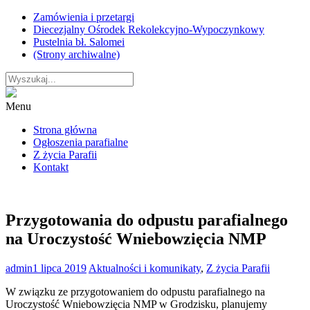
Skip
Zamówienia i przetargi
to
Diecezjalny Ośrodek Rekolekcyjno-Wypoczynkowy
content
Pustelnia bł. Salomei
(Strony archiwalne)
Menu
Strona główna
Ogłoszenia parafialne
Z życia Parafii
Kontakt
Przygotowania do odpustu parafialnego
na Uroczystość Wniebowzięcia NMP
admin
1 lipca 2019
Aktualności i komunikaty
,
Z życia Parafii
W związku ze przygotowaniem do odpustu parafialnego na
Uroczystość Wniebowzięcia NMP w Grodzisku, planujemy