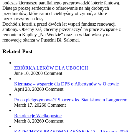
podczas kiermaszu parafialnego przeprowadzić loterię fantową.
Dlatego proszę serdecznie o ofiarowanie na nią drobnych
przedmiotów, które sami chcielibyśmy otrzymać, a które
przeznaczymy na losy.
Dochód z loterii z przed dwóch lat wsparł fundusz renowacji
ambony. Obecny zaś, chcemy przeznaczyć na prace związane z
remontem Kaplicy „Na Wodzie” oraz na wkład własny na
renowację ołtarza w Pustelni Bł. Salomei.
Related Post
ZBIÓRKA LEKÓW DLA UBOGICH
June 10, 2026
0 Comment
Kiermasz – wsparcie dla DPS o.Albertynów w Ojcowie
April 28, 2026
0 Comment
Po co pielgrzymować? Spacer z ks. Stanisławem Langnerem
March 17, 2026
0 Comment
Rekolekcje Wielkopostne
March 8, 2026
0 Comment
KATECHEZY PRZEDMAŁŻEŃSKIE 13 – 15 marca 2026