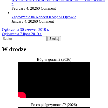
r.
February 4, 2026
0 Comment
Zaproszenie na Koncert Kolęd w Ojcowie
January 4, 2026
0 Comment
Nawigacja
Ogłoszenia 30 czerwca 2019 r.
Ogłoszenia 7 lipca 2019 r.
wpisu
Szukaj:
W drodze
Bóg w górach? (2026)
Po co pielgrzymować? (2026)