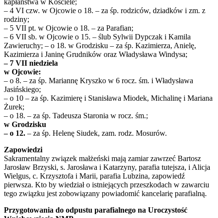
kapłaństwa w Kościele;
– 4 VI czw. w Ojcowie o 18. – za śp. rodziców, dziadków i zm. z
rodziny;
– 5 VII pt. w Ojcowie o 18. – za Parafian;
– 6 VII sb. w Ojcowie o 15. – ślub Sylwii Dypczak i Kamila
Zawieruchy; – o 18. w Grodzisku – za śp. Kazimierza, Anielę,
Kazimierza i Janinę Grudników oraz Władysława Windysa;
– 7 VII niedziela
w Ojcowie:
– o 8. – za śp. Mariannę Kryszko w 6 rocz. śm. i Władysława
Jasińskiego;
– o 10 – za śp. Kazimierę i Stanisława Miodek, Michalinę i Mariana
Żurek;
– o 18. – za śp. Tadeusza Staronia w rocz. śm.;
w Grodzisku
– o 12.
– za śp. Helenę Siudek, zam. rodz. Mosurów.
Zapowiedzi
Sakramentalny związek małżeński mają zamiar zawrzeć Bartosz
Jarosław Brzyski, s. Jarosława i Katarzyny, parafia tutejsza, i Alicja
Wielgus, c. Krzysztofa i Marii, parafia Lubzina, zapowiedź
pierwsza. Kto by wiedział o istniejących przeszkodach w zawarciu
tego związku jest zobowiązany powiadomić kancelarię parafialną.
Przygotowania do odpustu parafialnego na Uroczystość