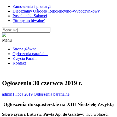
Skip
Zamówienia i przetargi
to
Diecezjalny Ośrodek Rekolekcyjno-Wypoczynkowy
content
Pustelnia bł. Salomei
(Strony archiwalne)
Menu
Strona główna
Ogłoszenia parafialne
Z życia Parafii
Kontakt
Ogłoszenia 30 czerwca 2019 r.
admin
1 lipca 2019
Ogłoszenia parafialne
Ogłoszenia duszpasterskie na XIII Niedzielę Zwykłą
Słowo życia z Listu św. Pawła Ap. do Galatów:
„Ku wolności