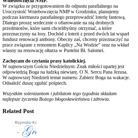
Wniebowzięcia NMP.
W związku ze przygotowaniem do odpustu parafialnego na
Uroczystość Wniebowzięcia NMP w Grodzisku, planujemy
podczas kiermaszu parafialnego przeprowadzić loterię fantową.
Dlatego proszę serdecznie o ofiarowanie na nią drobnych
przedmiotów, które sami chcielibyśmy otrzymać, a które
przeznaczymy na losy. Dochód z loterii z przed dwóch lat wsparł
fundusz renowacji ambony. Obecny zaś, chcemy przeznaczyć na
prace związane z remontem Kaplicy „Na Wodzie” oraz na wkład
własny na renowację ołtarza w Pustelni Bł. Salomei.
Zachęcam do czytania prasy katolickiej.
W najnowszym Gościu Niedzielnym: Znak miłości upartej jest
odpowiedzią Boga na ludzką niewiarę. O N. Sercu Pana Jezusa.
W najnowszej Niedzieli temat numeru: Zabierz Boga na wakacje.
Odnaleźć duszę zgubić pośpiech.
Wszystkim solenizantom i jubilatom tego tygodnia składam
najlepsze życzenia Bożego błogosławieństwa i zdrowia.
Related Post