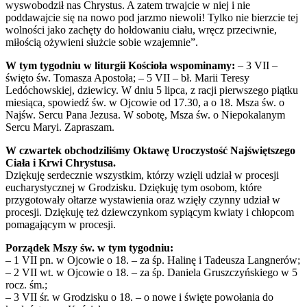
wyswobodził nas Chrystus. A zatem trwajcie w niej i nie
poddawajcie się na nowo pod jarzmo niewoli! Tylko nie bierzcie tej
wolności jako zachęty do hołdowaniu ciału, wręcz przeciwnie,
miłością ożywieni służcie sobie wzajemnie”.
W tym tygodniu w liturgii Kościoła wspominamy:
– 3 VII –
święto św. Tomasza Apostoła; – 5 VII – bł. Marii Teresy
Ledóchowskiej, dziewicy. W dniu 5 lipca, z racji pierwszego piątku
miesiąca, spowiedź św. w Ojcowie od 17.30, a o 18. Msza św. o
Najśw. Sercu Pana Jezusa. W sobotę, Msza św. o Niepokalanym
Sercu Maryi. Zapraszam.
W czwartek obchodziliśmy Oktawę Uroczystość Najświętszego
Ciała i Krwi Chrystusa.
Dziękuję serdecznie wszystkim, którzy wzięli udział w procesji
eucharystycznej w Grodzisku. Dziękuję tym osobom, które
przygotowały ołtarze wystawienia oraz wzięły czynny udział w
procesji. Dziękuję też dziewczynkom sypiącym kwiaty i chłopcom
pomagającym w procesji.
Porządek Mszy św. w tym tygodniu:
– 1 VII pn. w Ojcowie o 18. – za śp. Halinę i Tadeusza Langnerów;
– 2 VII wt. w Ojcowie o 18. – za śp. Daniela Gruszczyńskiego w 5
rocz. śm.;
– 3 VII śr. w Grodzisku o 18. – o nowe i święte powołania do