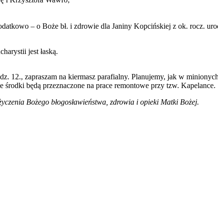
atkowo – o Boże bł. i zdrowie dla Janiny Kopcińskiej z ok. rocz. urod
rystii jest łaską.
z. 12., zapraszam na kiermasz parafialny. Planujemy, jak w minionych 
e środki będą przeznaczone na prace remontowe przy tzw. Kapelance.
życzenia Bożego błogosławieństwa, zdrowia i opieki Matki Bożej.