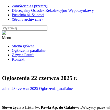
Skip
Zamówienia i przetargi
to
Diecezjalny Ośrodek Rekolekcyjno-Wypoczynkowy
content
Pustelnia bł. Salomei
(Strony archiwalne)
Menu
Strona główna
Ogłoszenia parafialne
Z życia Parafii
Kontakt
Ogłoszenia 22 czerwca 2025 r.
admin
23 czerwca 2025
Ogłoszenia parafialne
Słowo życia z Listu św. Pawła Ap. do Galatów:
„Wszyscy przez wiar