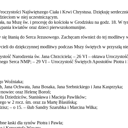
Uroczystości Najświętszego Ciała i Krwi Chrystusa. Dziękuję serdeczni
dzieciom w niej uczestniczącym.
a, na Mszę św. i procesję do kościoła w Grodzisku na godz. 18. W ty
sypania kwiatów oraz dzieci pierwszokomunijne.
y się litanią do Serca Jezusowego. Zachęcam również do tej modlitwy
ycieli do dziękczynnej modlitwy podczas Mszy świętych w przyszłą nie
stość Narodzenia św. Jana Chrzciciela; – 26 VI – oktawa Uroczystość
nego Serca NMP; – 29 VI – Uroczystość Świętych Apostołów Piotra i
ego Woźniaka;
ch, Jana Ochwata, Jana Bosaka, Jana Srebnickiego i Jana Kasprzyka;
 Synowiec oraz Helenę Boroń;
zefa Dziedziców, Stanisława i Macieja Pawlików;
ego w 2 rocz. śm. oraz za Martę Blasińską;
zisz; – o 15. – ślub Sandry Szarubka i Marcina Wilka;
zebne łaski dla synów Piotra i Pawła;
wę i Krzysztofa Wawro;