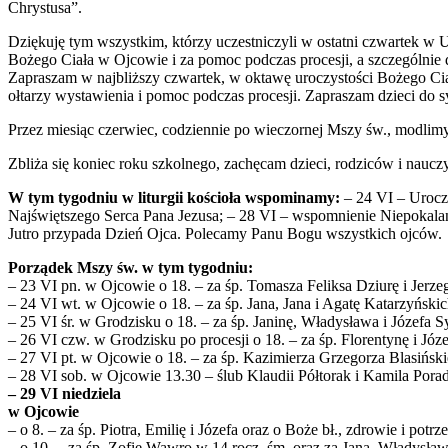
Chrystusa”.
Dziękuję tym wszystkim, którzy uczestniczyli w ostatni czwartek w 
Bożego Ciała w Ojcowie i za pomoc podczas procesji, a szczególnie 
Zapraszam w najbliższy czwartek, w oktawę uroczystości Bożego Ciał
ołtarzy wystawienia i pomoc podczas procesji. Zapraszam dzieci do 
Przez miesiąc czerwiec, codziennie po wieczornej Mszy św., modlim
Zbliża się koniec roku szkolnego, zachęcam dzieci, rodziców i naucz
W tym tygodniu w liturgii kościoła wspominamy:
– 24 VI – Uroczy
Najświętszego Serca Pana Jezusa; – 28 VI – wspomnienie Niepokala
Jutro przypada Dzień Ojca. Polecamy Panu Bogu wszystkich ojców.
Porządek Mszy św. w tym tygodniu:
– 23 VI pn. w Ojcowie o 18. – za śp. Tomasza Feliksa Dziurę i Jerz
– 24 VI wt. w Ojcowie o 18. – za śp. Jana, Jana i Agatę Katarzyński
– 25 VI śr. w Grodzisku o 18. – za śp. Janinę, Władysława i Józefa
– 26 VI czw. w Grodzisku po procesji o 18. – za śp. Florentynę i Jó
– 27 VI pt. w Ojcowie o 18. – za śp. Kazimierza Grzegorza Blasiński
– 28 VI sob. w Ojcowie 13.30 – ślub Klaudii Półtorak i Kamila Porad
– 29 VI niedziela
w Ojcowie
– o 8. – za śp. Piotra, Emilię i Józefa oraz o Boże bł., zdrowie i potr
– o 10. – za śp. Zofię Wawro w 14 rocz. śm. oraz za Jana, Władysła