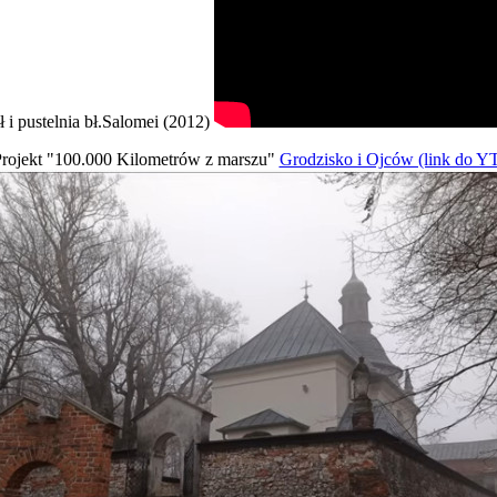
ł i pustelnia bł.Salomei (2012)
rojekt "100.000 Kilometrów z marszu"
Grodzisko i Ojców (link do Y