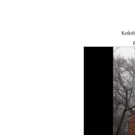
Kośció
P