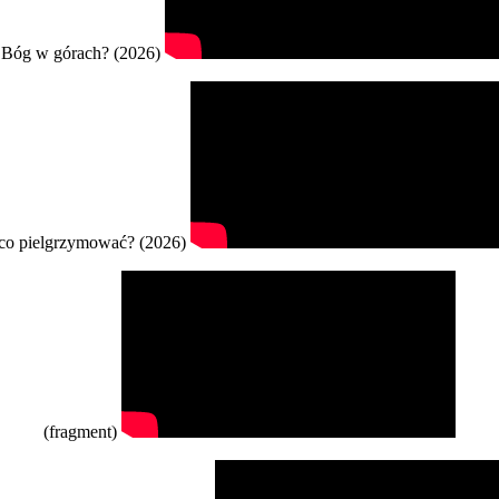
Bóg w górach? (2026)
co pielgrzymować? (2026)
(fragment)