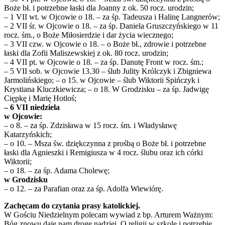
Boże bł. i potrzebne łaski dla Joanny z ok. 50 rocz. urodzin;
– 1 VII wt. w Ojcowie o 18. – za śp. Tadeusza i Halinę Langnerów;
– 2 VII śr. w Ojcowie o 18. – za śp. Daniela Gruszczyńskiego w 11
rocz. śm., o Boże Miłosierdzie i dar życia wiecznego;
– 3 VII czw. w Ojcowie o 18. – o Boże bł., zdrowie i potrzebne
łaski dla Zofii Maliszewskiej z ok. 80 rocz. urodzin;
– 4 VII pt. w Ojcowie o 18. – za śp. Danutę Front w rocz. śm.;
– 5 VII sob. w Ojcowie 13.30 – ślub Julity Królczyk i Zbigniewa
Jarmolińskiego; – o 15. w Ojcowie – ślub Wiktorii Spińczyk i
Krystiana Kluczkiewicza; – o 18. W Grodzisku – za śp. Jadwigę
Ciępkę i Marię Hotloś;
– 6 VII niedziela
w Ojcowie:
– o 8. – za śp. Zdzisława w 15 rocz. śm. i Władysławę
Katarzyńskich;
– o 10. – Msza św. dziękczynna z prośbą o Boże bł. i potrzebne
łaski dla Agnieszki i Remigiusza w 4 rocz. ślubu oraz ich córki
Wiktorii;
– o 18. – za śp. Adama Cholewę;
w Grodzisku
– o 12. – za Parafian oraz za śp. Adolfa Wiewiórę.
Zachęcam do czytania prasy katolickiej.
W Gościu Niedzielnym polecam wywiad z bp. Arturem Ważnym:
Bóg znowu daje nam drogę nadziei. O religii w szkole i potrzebie