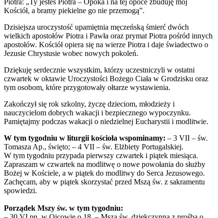
Piotra: „Ty jesteś Piotra – Opoka i na tej opoce zbuduję mój
Kościół, a bramy piekielne go nie przemogą”.
Dzisiejsza uroczystość upamiętnia męczeńską śmierć dwóch
wielkich apostołów Piotra i Pawła oraz prymat Piotra pośród innych
apostołów. Kościół opiera się na wierze Piotra i daje świadectwo o
Jezusie Chrystusie wobec nowych pokoleń.
Dziękuję serdecznie wszystkim, którzy uczestniczyli w ostatni
czwartek w oktawie Uroczystości Bożego Ciała w Grodzisku oraz
tym osobom, które przygotowały ołtarze wystawienia.
Zakończył się rok szkolny, życzę dzieciom, młodzieży i
nauczycielom dobrych wakacji i bezpiecznego wypoczynku.
Pamiętajmy podczas wakacji o niedzielnej Eucharystii i modlitwie.
W tym tygodniu w liturgii kościoła wspominamy:
– 3 VII – św.
Tomasza Ap., święto; – 4 VII – św. Elżbiety Portugalskiej.
W tym tygodniu przypada pierwszy czwartek i piątek miesiąca.
Zapraszam w czwartek na modlitwę o nowe powołania do służby
Bożej w Kościele, a w piątek do modlitwy do Serca Jezusowego.
Zachęcam, aby w piątek skorzystać przed Mszą św. z sakramentu
spowiedzi.
Porządek Mszy św. w tym tygodniu:
– 30 VI pn. w Ojcowie o 18. – Msza św. dziękczynna z prośbą o