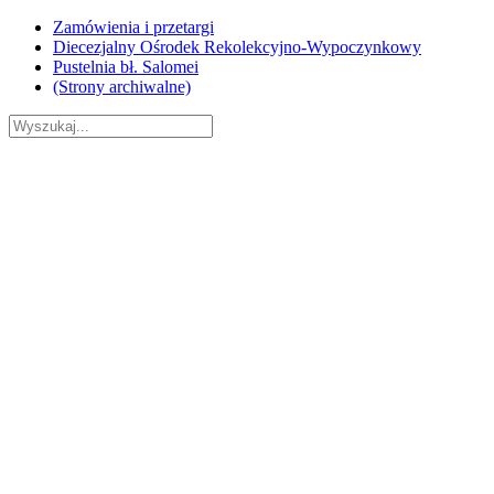
Skip
Zamówienia i przetargi
to
Diecezjalny Ośrodek Rekolekcyjno-Wypoczynkowy
content
Pustelnia bł. Salomei
(Strony archiwalne)