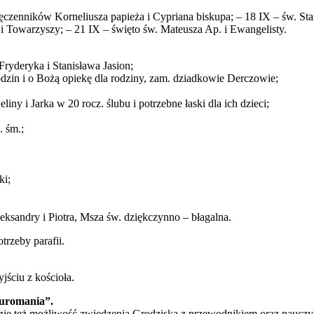
ęczenników Korneliusza papieża i Cypriana biskupa; – 18 IX – św. Stan
Towarzyszy; – 21 IX – święto św. Mateusza Ap. i Ewangelisty.
Fryderyka i Stanisława Jasion;
odzin i o Bożą opiekę dla rodziny, zam. dziadkowie Derczowie;
iny i Jarka w 20 rocz. ślubu i potrzebne łaski dla ich dzieci;
. śm.;
ki;
Aleksandry i Piotra, Msza św. dziękczynno – błagalna.
otrzeby parafii.
jściu z kościoła.
Juromania”.
ie też możliwość zwiedzenia Grodziska z przewodnikiem oraz nauczyć 