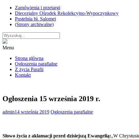
Skip
Zamówienia i przetargi
to
Diecezjalny Ośrodek Rekolekcyjno-Wypoczynkowy
content
Pustelnia bł. Salomei
(Strony archiwalne)
Menu
Strona główna
Ogłoszenia parafialne
Z życia Parafii
Kontakt
Ogłoszenia 15 września 2019 r.
admin
14 września 2019
Ogłoszenia parafialne
Słowo życia z aklamacji przed dzisiejszą Ewangelią:
„W Chrystusie