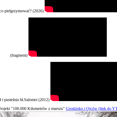
co pielgrzymować? (2026)
(fragment)
ł i pustelnia bł.Salomei (2012)
rojekt "100.000 Kilometrów z marszu"
Grodzisko i Ojców (link do Y