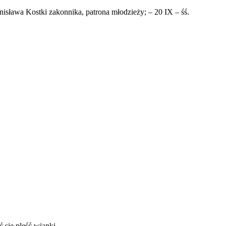
isława Kostki zakonnika, patrona młodzieży; – 20 IX – śś.
się pleść wianki.