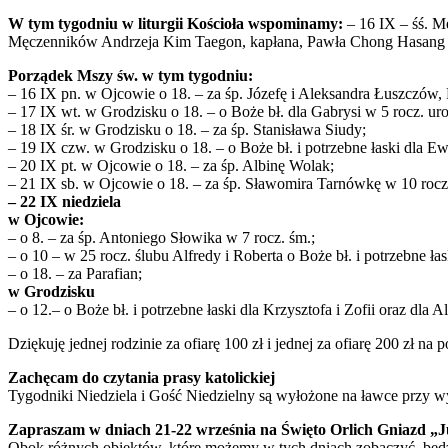
W tym tygodniu w liturgii Kościoła wspominamy:
– 16 IX – śś. M
Męczenników Andrzeja Kim Taegon, kapłana, Pawła Chong Hasang i 
Porządek Mszy św. w tym tygodniu:
– 16 IX pn. w Ojcowie o 18. – za śp. Józefę i Aleksandra Łuszczów, 
– 17 IX wt. w Grodzisku o 18. – o Boże bł. dla Gabrysi w 5 rocz. ur
– 18 IX śr. w Grodzisku o 18. – za śp. Stanisława Siudy;
– 19 IX czw. w Grodzisku o 18. – o Boże bł. i potrzebne łaski dla Ewel
– 20 IX pt. w Ojcowie o 18. – za śp. Albinę Wolak;
– 21 IX sb. w Ojcowie o 18. – za śp. Sławomira Tarnówkę w 10 rocz
– 22 IX niedziela
w Ojcowie:
– o 8. – za śp. Antoniego Słowika w 7 rocz. śm.;
– o 10 – w 25 rocz. ślubu Alfredy i Roberta o Boże bł. i potrzebne łas
– o 18. – za Parafian;
w Grodzisku
– o 12.– o Boże bł. i potrzebne łaski dla Krzysztofa i Zofii oraz dla 
Dziękuję jednej rodzinie za ofiarę 100 zł i jednej za ofiarę 200 zł na p
Zachęcam do czytania prasy katolickiej
Tygodniki Niedziela i Gość Niedzielny są wyłożone na ławce przy wy
Zapraszam w dniach 21-22 września na Święto Orlich Gniazd „
Obok różnych obiektów, które możemy w tych dniach zobaczyć, będz