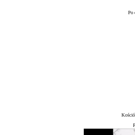
Po 
Kośció
P