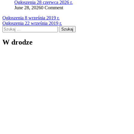
Ogłoszenia 28 czerwca 2026 r.
June 28, 2026
0 Comment
Nawigacja
Ogłoszenia 8 września 2019 r.
Ogłoszenia 22 września 2019 r.
wpisu
Szukaj:
W drodze