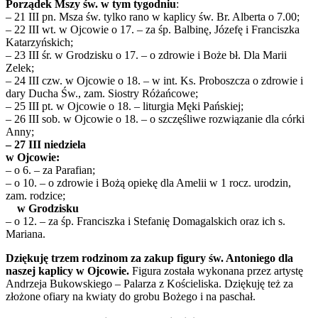
Porządek Mszy św. w tym tygodniu
:
– 21 III pn. Msza św. tylko rano w kaplicy św. Br. Alberta o 7.00;
– 22 III wt. w Ojcowie o 17. – za śp. Balbinę, Józefę i Franciszka
Katarzyńskich;
– 23 III śr. w Grodzisku o 17. – o zdrowie i Boże bł. Dla Marii
Zelek;
– 24 III czw. w Ojcowie o 18. – w int. Ks. Proboszcza o zdrowie i
dary Ducha Św., zam. Siostry Różańcowe;
– 25 III pt. w Ojcowie o 18. – liturgia Męki Pańskiej;
– 26 III sob. w Ojcowie o 18. – o szczęśliwe rozwiązanie dla córki
Anny;
– 27 III niedziela
w Ojcowie:
– o 6. – za Parafian;
– o 10. – o zdrowie i Bożą opiekę dla Amelii w 1 rocz. urodzin,
zam. rodzice;
w Grodzisku
– o 12. – za śp. Franciszka i Stefanię Domagalskich oraz ich s.
Mariana.
Dziękuję trzem rodzinom za zakup figury św. Antoniego dla
naszej kaplicy w Ojcowie.
Figura została wykonana przez artystę
Andrzeja Bukowskiego – Palarza z Kościeliska. Dziękuję też za
złożone ofiary na kwiaty do grobu Bożego i na paschał.