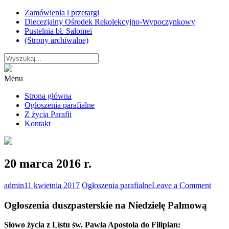
Skip
Zamówienia i przetargi
to
Diecezjalny Ośrodek Rekolekcyjno-Wypoczynkowy
content
Pustelnia bł. Salomei
(Strony archiwalne)
Menu
Strona główna
Ogłoszenia parafialne
Z życia Parafii
Kontakt
20 marca 2016 r.
on
admin
11 kwietnia 2017
Ogłoszenia parafialne
Leave a Comment
20
marc
Ogłoszenia duszpasterskie na Niedzielę Palmową
2016
r.
Słowo życia z Listu św. Pawła Apostoła do Filipian: