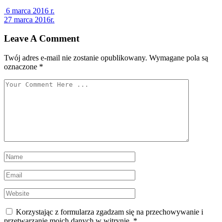
Nawigacja
6 marca 2016 r.
27 marca 2016r.
wpisu
Leave A Comment
Twój adres e-mail nie zostanie opublikowany.
Wymagane pola są
oznaczone
*
Korzystając z formularza zgadzam się na przechowywanie i
przetwarzanie moich danych w witrynie.
*