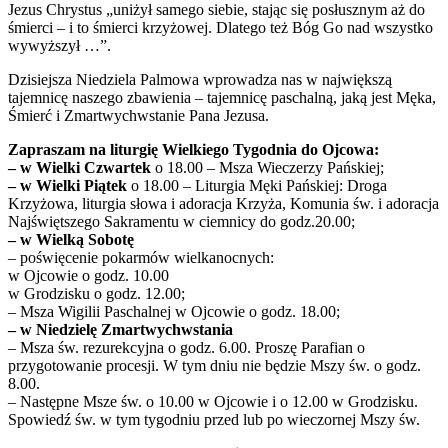
Jezus Chrystus „uniżył samego siebie, stając się posłusznym aż do
śmierci – i to śmierci krzyżowej. Dlatego też Bóg Go nad wszystko
wywyższył …”.
Dzisiejsza Niedziela Palmowa wprowadza nas w największą
tajemnicę naszego zbawienia – tajemnicę paschalną, jaką jest Męka,
Śmierć i Zmartwychwstanie Pana Jezusa.
Zapraszam na liturgię Wielkiego Tygodnia do Ojcowa:
– w Wielki Czwartek
o 18.00 – Msza Wieczerzy Pańskiej;
– w Wielki Piątek
o 18.00 – Liturgia Męki Pańskiej: Droga
Krzyżowa, liturgia słowa i adoracja Krzyża, Komunia św. i adoracja
Najświętszego Sakramentu w ciemnicy do godz.20.00;
– w Wielką Sobotę
– poświęcenie pokarmów wielkanocnych:
w Ojcowie o godz. 10.00
w Grodzisku o godz. 12.00;
– Msza Wigilii Paschalnej w Ojcowie o godz. 18.00;
– w Niedzielę Zmartwychwstania
– Msza św. rezurekcyjna o godz. 6.00. Proszę Parafian o
przygotowanie procesji. W tym dniu nie będzie Mszy św. o godz.
8.00.
– Następne Msze św. o 10.00 w Ojcowie i o 12.00 w Grodzisku.
Spowiedź św. w tym tygodniu przed lub po wieczornej Mszy św.