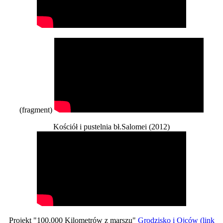
(fragment)
Kościół i pustelnia bł.Salomei (2012)
Projekt "100.000 Kilometrów z marszu"
Grodzisko i Ojców (link