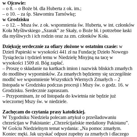
w Ojcowie:
– o 8. – o Boże bł. dla Huberta z ok. im.;
– o 10. – za śp. Sławomira Tarnówkę;
w Grodzisku
– o 12. – Msza św. z ok. wspomnienia św. Huberta, w int. członków
Koła Myśliwskiego „Szarak” ze Skały, o Boże bł. i potrzebne łaski
dla myśliwych i ich rodzin oraz za zm. członków Koła.
Dziękuję serdecznie za ofiary złożone w ostatnim czasie:
w
Dzień Papieski w wysokości 441 zł na Fundację Dzieło Nowego
Tysiąclecia i tydzień temu w Niedzielę Misyjną na tacę w
wysokości 1509 zł. Bóg zapłać.
– Proszę o składanie na kartkach imion i nazwisk bliskich zmarłych
do modlitwy wypominków. Za zmarłych będziemy się szczególnie
modlić we wspomnienie Wszystkich Wiernych Zmarłych – 2
listopada w Grodzisku podczas procesji i Mszy św. o godz. 16. w
Grodzisku. Serdecznie zapraszam.
– Przypominam, że od listopada do kwietnia nie będzie już
wieczornej Mszy św. w niedziele.
Zachęcam do czytania prasy katolickiej.
W Tygodniku Niedziela polecam artykuł o prześladowaniu
chrześcijan w Pakistanie: „Chrześcijańskie medaliony Pakistanu”.
W Gościu Niedzielnym temat wydania: „Na pomoc zmarłym.
Koniec męki. Jak uzyskać odpust zupełny za zmarłych i dlaczego