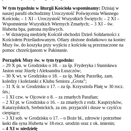
W tym tygodniu w liturgii Kościoła wspominamy:
Dzisiaj w
naszej parafii obchodzimy Uroczystość Poświęcenia Własnego
Kościoła; – 1 XI – Uroczystość Wszystkich Świętych; – 2 XI –
Wspomnienie Wszystkich Wiernych Zmarłych; – 3 XI – św.
Huberta bpa, patrona myśliwych.
– W dzisiejszą niedzielę Kościół obchodzi Dzień Solidarności z
Kościołem Prześladowanym. Ofiary złożone dodatkowo na koniec
Mszy św. do koszyka przy wyjściu z kościoła są przeznaczone na
pomoc chrześcijanom w Pakistanie.
Porządek Mszy św. w tym tygodniu:
– 29 X pn. w Grodzisku o 18. – za śp. Fryderyka i Stanisława
Jasion oraz Józefę i Aleksandra Łuszczów;
– 30 X wt. w Grodzisku o 18. – za śp. Marię Parzelkę, zam.
koledzy i koleżanki z Klubu Seniora „Grota”;
– 31 X śr. w Grodzisku o 17. – za śp. Krzysztofa Platę w 30 rocz.
śm.;
– 1 XI czw. w Ojcowie o 8. – za zmarłych Parafian;
– 2 XI pt. w Grodzisku o 16. – za zmarłych z rodz. Kasprzyków,
Katarzyńskich, Srebnickich, za zm. przyjaciół i dusze w czyśćcu
cierpiące;
– 3 XI sob. w Grodzisku o 17. – o Boże bł., zdrowie i potrzebne
łaski dla syna Huberta w 18-rocz. urodzin oraz z ok. imienin;
– 4 XI w niedzielę