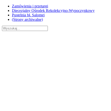
Skip
Zamówienia i przetargi
to
Diecezjalny Ośrodek Rekolekcyjno-Wypoczynkowy
content
Pustelnia bł. Salomei
(Strony archiwalne)