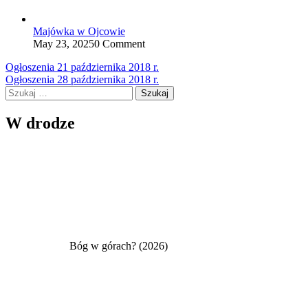
Majówka w Ojcowie
May 23, 2025
0 Comment
Nawigacja
Ogłoszenia 21 października 2018 r.
Ogłoszenia 28 października 2018 r.
wpisu
Szukaj:
W drodze
Bóg w górach? (2026)