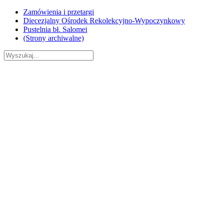
Skip
Zamówienia i przetargi
to
Diecezjalny Ośrodek Rekolekcyjno-Wypoczynkowy
content
Pustelnia bł. Salomei
(Strony archiwalne)