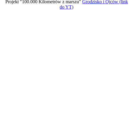
Projekt "100.000 Kilometrów z marszu"
Grodzisko i Ojców (link
do YT)