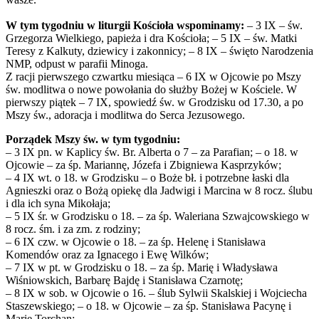
W tym tygodniu w liturgii Kościoła wspominamy:
– 3 IX – św.
Grzegorza Wielkiego, papieża i dra Kościoła; – 5 IX – św. Matki
Teresy z Kalkuty, dziewicy i zakonnicy; – 8 IX – święto Narodzenia
NMP, odpust w parafii Minoga.
Z racji pierwszego czwartku miesiąca – 6 IX w Ojcowie po Mszy
św. modlitwa o nowe powołania do służby Bożej w Kościele. W
pierwszy piątek – 7 IX, spowiedź św. w Grodzisku od 17.30, a po
Mszy św., adoracja i modlitwa do Serca Jezusowego.
Porządek Mszy św. w tym tygodniu:
– 3 IX pn. w Kaplicy św. Br. Alberta o 7 – za Parafian; – o 18. w
Ojcowie – za śp. Mariannę, Józefa i Zbigniewa Kasprzyków;
– 4 IX wt. o 18. w Grodzisku – o Boże bł. i potrzebne łaski dla
Agnieszki oraz o Bożą opiekę dla Jadwigi i Marcina w 8 rocz. ślubu
i dla ich syna Mikołaja;
– 5 IX śr. w Grodzisku o 18. – za śp. Waleriana Szwajcowskiego w
8 rocz. śm. i za zm. z rodziny;
– 6 IX czw. w Ojcowie o 18. – za śp. Helenę i Stanisława
Komendów oraz za Ignacego i Ewę Wilków;
– 7 IX w pt. w Grodzisku o 18. – za śp. Marię i Władysława
Wiśniowskich, Barbarę Bajdę i Stanisława Czarnotę;
– 8 IX w sob. w Ojcowie o 16. – ślub Sylwii Skalskiej i Wojciecha
Staszewskiego; – o 18. w Ojcowie – za śp. Stanisława Pacynę i
Marię Torchan;