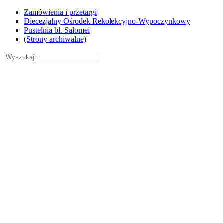
Skip
Zamówienia i przetargi
to
Diecezjalny Ośrodek Rekolekcyjno-Wypoczynkowy
content
Pustelnia bł. Salomei
(Strony archiwalne)