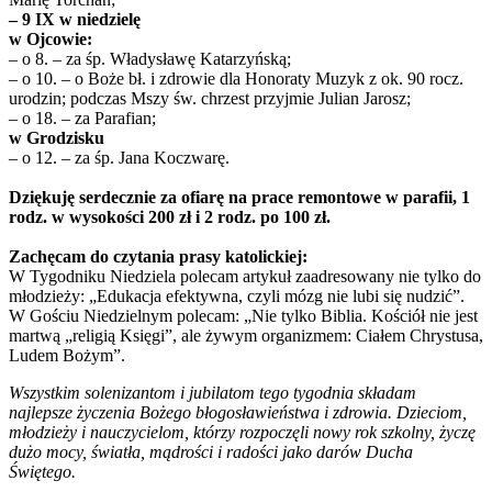
– 9 IX w niedzielę
w Ojcowie:
– o 8. – za śp. Władysławę Katarzyńską;
– o 10. – o Boże bł. i zdrowie dla Honoraty Muzyk z ok. 90 rocz.
urodzin; podczas Mszy św. chrzest przyjmie Julian Jarosz;
– o 18. – za Parafian;
w Grodzisku
– o 12. – za śp. Jana Koczwarę.
Dziękuję serdecznie za ofiarę na prace remontowe w parafii, 1
rodz. w wysokości 200 zł i 2 rodz. po 100 zł.
Zachęcam do czytania prasy katolickiej:
W Tygodniku Niedziela polecam artykuł zaadresowany nie tylko do
młodzieży: „Edukacja efektywna, czyli mózg nie lubi się nudzić”.
W Gościu Niedzielnym polecam: „Nie tylko Biblia. Kościół nie jest
martwą „religią Księgi”, ale żywym organizmem: Ciałem Chrystusa,
Ludem Bożym”.
Wszystkim solenizantom i jubilatom tego tygodnia składam
najlepsze życzenia Bożego błogosławieństwa i zdrowia. Dzieciom,
młodzieży i nauczycielom, którzy rozpoczęli nowy rok szkolny, życzę
dużo mocy, światła, mądrości i radości jako darów Ducha
Świętego.