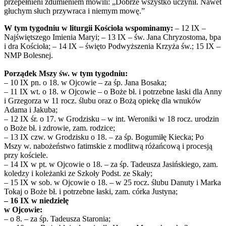
przepełnieni zdumieniem mówili: „Dobrze wszystko uczynił. Nawet
głuchym słuch przywraca i niemym mowę.”
W tym tygodniu w liturgii Kościoła wspominamy:
– 12 IX –
Najświętszego Imienia Maryi; – 13 IX – św. Jana Chryzostoma, bpa
i dra Kościoła; – 14 IX – święto Podwyższenia Krzyża św.; 15 IX –
NMP Bolesnej.
Porządek Mszy św. w tym tygodniu:
– 10 IX pn. o 18. w Ojcowie – za śp. Jana Bosaka;
– 11 IX wt. o 18. w Ojcowie – o Boże bł. i potrzebne łaski dla Anny
i Grzegorza w 11 rocz. ślubu oraz o Bożą opiekę dla wnuków
Adama i Jakuba;
– 12 IX śr. o 17. w Grodzisku – w int. Weroniki w 18 rocz. urodzin
o Boże bł. i zdrowie, zam. rodzice;
– 13 IX czw. w Grodzisku o 18. – za śp. Bogumiłę Kiecka; Po
Mszy w. nabożeństwo fatimskie z modlitwą różańcową i procesją
przy kościele.
– 14 IX w pt. w Ojcowie o 18. – za śp. Tadeusza Jasińskiego, zam.
koledzy i koleżanki ze Szkoły Podst. ze Skały;
– 15 IX w sob. w Ojcowie o 18. – w 25 rocz. ślubu Danuty i Marka
Tokaj o Boże bł. i potrzebne łaski, zam. córka Justyna;
– 16 IX w niedzielę
w Ojcowie:
– o 8. – za śp. Tadeusza Staronia;