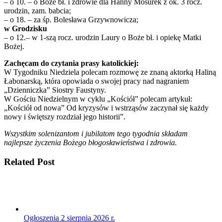
– o 10. – o Boże bł. i zdrowie dla Hanny Mosurek z ok. 3 rocz.
urodzin, zam. babcia;
– o 18. – za śp. Bolesława Grzywnowicza;
w Grodzisku
– o 12.– w 1-szą rocz. urodzin Laury o Boże bł. i opiekę Matki
Bożej.
Zachęcam do czytania prasy katolickiej:
W Tygodniku Niedziela polecam rozmowę ze znaną aktorką Haliną
Łabonarską, która opowiada o swojej pracy nad nagraniem
„Dzienniczka” Siostry Faustyny.
W Gościu Niedzielnym w cyklu „Kościół” polecam artykuł:
„Kościół od nowa” Od kryzysów i wstrząsów zaczynał się każdy
nowy i świętszy rozdział jego historii”.
Wszystkim solenizantom i jubilatom tego tygodnia składam
najlepsze życzenia Bożego błogosławieństwa i zdrowia.
Related Post
Ogłoszenia 2 sierpnia 2026 r.