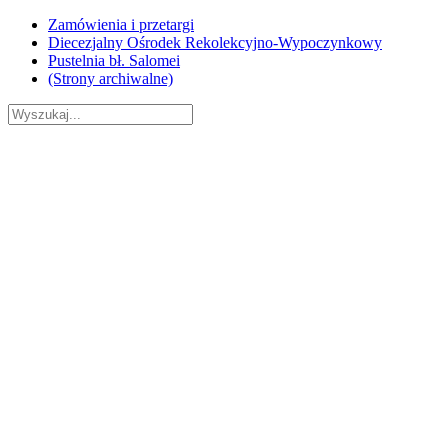
Skip
Zamówienia i przetargi
to
Diecezjalny Ośrodek Rekolekcyjno-Wypoczynkowy
content
Pustelnia bł. Salomei
(Strony archiwalne)