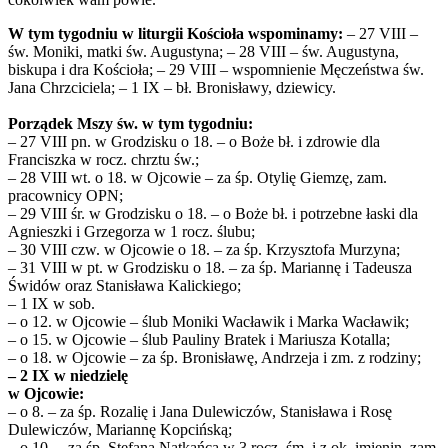
W tym tygodniu w liturgii Kościoła wspominamy:
– 27 VIII –
św. Moniki, matki św. Augustyna; – 28 VIII – św. Augustyna,
biskupa i dra Kościoła; – 29 VIII – wspomnienie Męczeństwa św.
Jana Chrzciciela; – 1 IX – bł. Bronisławy, dziewicy.
Porządek Mszy św. w tym tygodniu:
– 27 VIII pn. w Grodzisku o 18. – o Boże bł. i zdrowie dla
Franciszka w rocz. chrztu św.;
– 28 VIII wt. o 18. w Ojcowie – za śp. Otylię Giemzę, zam.
pracownicy OPN;
– 29 VIII śr. w Grodzisku o 18. – o Boże bł. i potrzebne łaski dla
Agnieszki i Grzegorza w 1 rocz. ślubu;
– 30 VIII czw. w Ojcowie o 18. – za śp. Krzysztofa Murzyna;
– 31 VIII w pt. w Grodzisku o 18. – za śp. Mariannę i Tadeusza
Świdów oraz Stanisława Kalickiego;
– 1 IX w sob.
– o 12. w Ojcowie – ślub Moniki Wacławik i Marka Wacławik;
– o 15. w Ojcowie – ślub Pauliny Bratek i Mariusza Kotalla;
– o 18. w Ojcowie – za śp. Bronisławę, Andrzeja i zm. z rodziny;
– 2 IX w niedzielę
w Ojcowie:
– o 8. – za śp. Rozalię i Jana Dulewiczów, Stanisława i Rosę
Dulewiczów, Mariannę Kopcińską;
– o 10. – za śp. Stefana Natkańca w 3 rocz. śm. i z ok. imienin, zam.