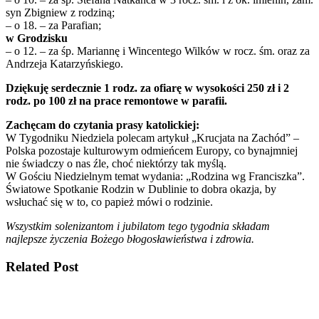
syn Zbigniew z rodziną;
– o 18. – za Parafian;
w Grodzisku
– o 12. – za śp. Mariannę i Wincentego Wilków w rocz. śm. oraz za
Andrzeja Katarzyńskiego.
Dziękuję serdecznie 1 rodz. za ofiarę w wysokości 250 zł i 2
rodz. po 100 zł na prace remontowe w parafii.
Zachęcam do czytania prasy katolickiej:
W Tygodniku Niedziela polecam artykuł „Krucjata na Zachód” –
Polska pozostaje kulturowym odmieńcem Europy, co bynajmniej
nie świadczy o nas źle, choć niektórzy tak myślą.
W Gościu Niedzielnym temat wydania: „Rodzina wg Franciszka”.
Światowe Spotkanie Rodzin w Dublinie to dobra okazja, by
wsłuchać się w to, co papież mówi o rodzinie.
Wszystkim solenizantom i jubilatom tego tygodnia składam
najlepsze życzenia Bożego błogosławieństwa i zdrowia.
Related Post