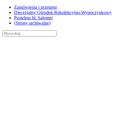
Skip
Zamówienia i przetargi
to
Diecezjalny Ośrodek Rekolekcyjno-Wypoczynkowy
content
Pustelnia bł. Salomei
(Strony archiwalne)