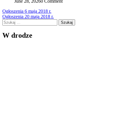
June 28, 2026
0 Comment
Nawigacja
Ogłoszenia 6 maja 2018 r.
Ogłoszenia 20 maja 2018 r.
wpisu
Szukaj:
W drodze