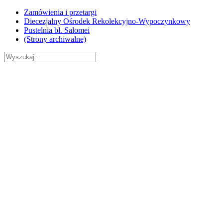
Skip
Zamówienia i przetargi
to
Diecezjalny Ośrodek Rekolekcyjno-Wypoczynkowy
content
Pustelnia bł. Salomei
(Strony archiwalne)