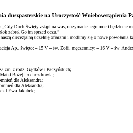
nia duszpasterskie na Uroczystość Wniebowstąpienia P
 „Gdy Duch Święty zstąpi na was, otrzymacie Jego moc i będziecie moi
błok zabrał Go im sprzed oczu.”
aszą diecezjalną uczelnię ofiarami i modlimy się o nowe powołania ka
cieja Ap., święto; – 15 V – św. Zofii, męczennicy; – 16 V – św. Andrz
 za zm. z rodz. Gądków i Paczyńskich;
 Matki Bożej i o dar zdrowia;
omnień dla Aleksandra;
pomnień dla Aleksandra;
cek i Ewa Jakubek;