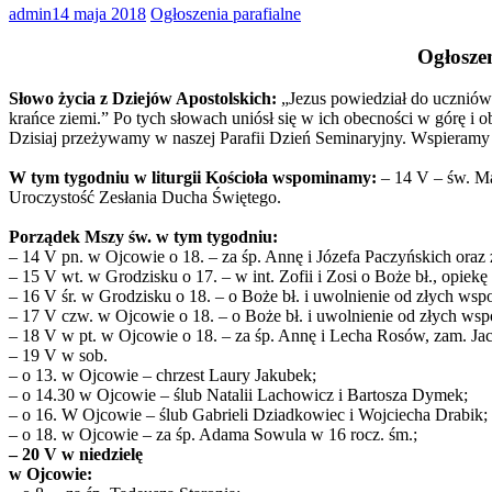
admin
14 maja 2018
Ogłoszenia parafialne
Ogłosze
Słowo życia z Dziejów Apostolskich:
„Jezus powiedział do uczniów:
krańce ziemi.” Po tych słowach uniósł się w ich obecności w górę i o
Dzisiaj przeżywamy w naszej Parafii Dzień Seminaryjny. Wspieramy n
W tym tygodniu w liturgii Kościoła wspominamy:
– 14 V – św. Ma
Uroczystość Zesłania Ducha Świętego.
Porządek Mszy św. w tym tygodniu:
– 14 V pn. w Ojcowie o 18. – za śp. Annę i Józefa Paczyńskich oraz
– 15 V wt. w Grodzisku o 17. – w int. Zofii i Zosi o Boże bł., opiekę
– 16 V śr. w Grodzisku o 18. – o Boże bł. i uwolnienie od złych wsp
– 17 V czw. w Ojcowie o 18. – o Boże bł. i uwolnienie od złych ws
– 18 V w pt. w Ojcowie o 18. – za śp. Annę i Lecha Rosów, zam. Ja
– 19 V w sob.
– o 13. w Ojcowie – chrzest Laury Jakubek;
– o 14.30 w Ojcowie – ślub Natalii Lachowicz i Bartosza Dymek;
– o 16. W Ojcowie – ślub Gabrieli Dziadkowiec i Wojciecha Drabik;
– o 18. w Ojcowie – za śp. Adama Sowula w 16 rocz. śm.;
– 20 V w niedzielę
w Ojcowie: