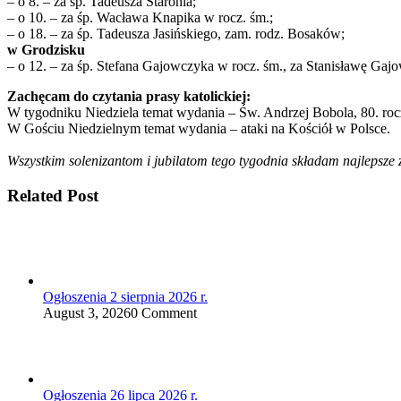
– o 8. – za śp. Tadeusza Staronia;
– o 10. – za śp. Wacława Knapika w rocz. śm.;
– o 18. – za śp. Tadeusza Jasińskiego, zam. rodz. Bosaków;
w Grodzisku
– o 12. – za śp. Stefana Gajowczyka w rocz. śm., za Stanisławę Gaj
Zachęcam do czytania prasy katolickiej:
W tygodniku Niedziela temat wydania – Św. Andrzej Bobola, 80. ro
W Gościu Niedzielnym temat wydania – ataki na Kościół w Polsce.
Wszystkim solenizantom i jubilatom tego tygodnia składam najlepsze
Related Post
Ogłoszenia 2 sierpnia 2026 r.
August 3, 2026
0 Comment
Ogłoszenia 26 lipca 2026 r.