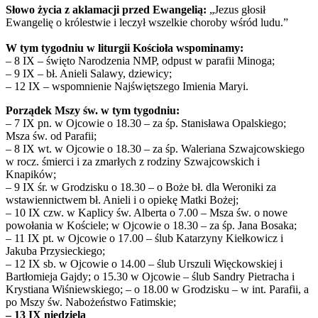
Słowo życia z aklamacji przed Ewangelią:
„Jezus głosił
Ewangelię o królestwie i leczył wszelkie choroby wśród ludu.”
W tym tygodniu w liturgii Kościoła wspominamy:
– 8 IX – święto Narodzenia NMP, odpust w parafii Minoga;
– 9 IX – bł. Anieli Salawy, dziewicy;
– 12 IX – wspomnienie Najświętszego Imienia Maryi.
Porządek Mszy św. w tym tygodniu:
– 7 IX pn. w Ojcowie o 18.30 – za śp. Stanisława Opalskiego;
Msza św. od Parafii;
– 8 IX wt. w Ojcowie o 18.30 – za śp. Waleriana Szwajcowskiego
w rocz. śmierci i za zmarłych z rodziny Szwajcowskich i
Knapików;
– 9 IX śr. w Grodzisku o 18.30 – o Boże bł. dla Weroniki za
wstawiennictwem bł. Anieli i o opiekę Matki Bożej;
– 10 IX czw. w Kaplicy św. Alberta o 7.00 – Msza św. o nowe
powołania w Kościele; w Ojcowie o 18.30 – za śp. Jana Bosaka;
– 11 IX pt. w Ojcowie o 17.00 – ślub Katarzyny Kiełkowicz i
Jakuba Przysieckiego;
– 12 IX sb. w Ojcowie o 14.00 – ślub Urszuli Więckowskiej i
Bartłomieja Gajdy; o 15.30 w Ojcowie – ślub Sandry Pietracha i
Krystiana Wiśniewskiego; – o 18.00 w Grodzisku – w int. Parafii, a
po Mszy św. Nabożeństwo Fatimskie;
– 13 IX niedziela