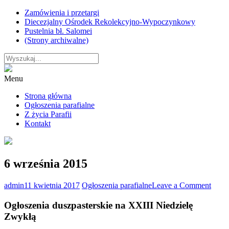
Skip
Zamówienia i przetargi
to
Diecezjalny Ośrodek Rekolekcyjno-Wypoczynkowy
content
Pustelnia bł. Salomei
(Strony archiwalne)
Menu
Strona główna
Ogłoszenia parafialne
Z życia Parafii
Kontakt
6 września 2015
on
admin
11 kwietnia 2017
Ogłoszenia parafialne
Leave a Comment
6
wrześ
Ogłoszenia duszpasterskie na XXIII Niedzielę
2015
Zwykłą