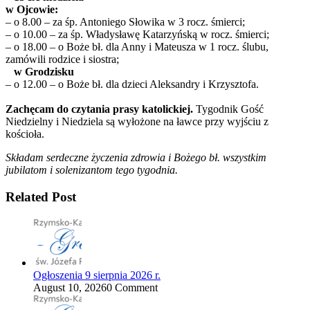
w Ojcowie:
– o 8.00 – za śp. Antoniego Słowika w 3 rocz. śmierci;
– o 10.00 – za śp. Władysławę Katarzyńską w rocz. śmierci;
– o 18.00 – o Boże bł. dla Anny i Mateusza w 1 rocz. ślubu,
zamówili rodzice i siostra;
w Grodzisku
– o 12.00 – o Boże bł. dla dzieci Aleksandry i Krzysztofa.
Zachęcam do czytania prasy katolickiej.
Tygodnik Gość
Niedzielny i Niedziela są wyłożone na ławce przy wyjściu z
kościoła.
Składam serdeczne życzenia zdrowia i Bożego bł. wszystkim
jubilatom i solenizantom tego tygodnia.
Related Post
Ogłoszenia 9 sierpnia 2026 r.
August 10, 2026
0 Comment