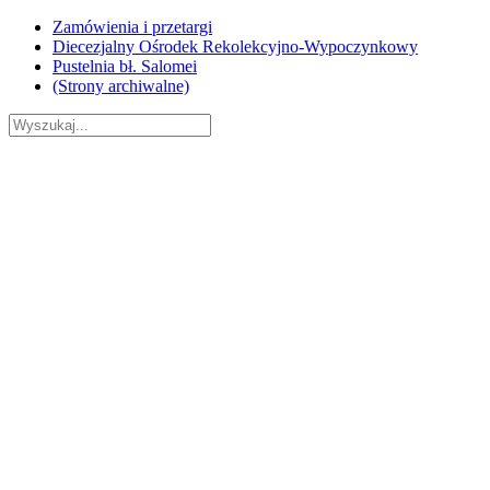
Skip
Zamówienia i przetargi
to
Diecezjalny Ośrodek Rekolekcyjno-Wypoczynkowy
content
Pustelnia bł. Salomei
(Strony archiwalne)