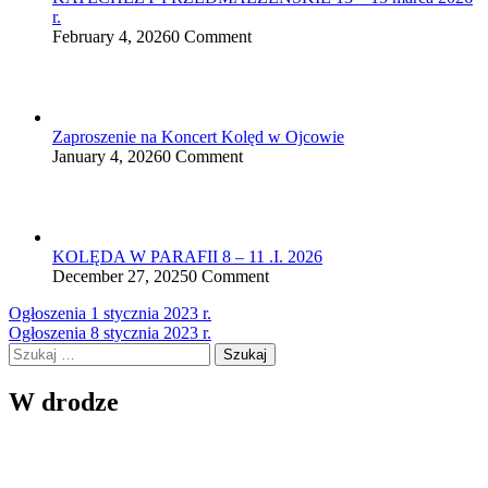
r.
February 4, 2026
0 Comment
Zaproszenie na Koncert Kolęd w Ojcowie
January 4, 2026
0 Comment
KOLĘDA W PARAFII 8 – 11 .I. 2026
December 27, 2025
0 Comment
Nawigacja
Ogłoszenia 1 stycznia 2023 r.
Ogłoszenia 8 stycznia 2023 r.
wpisu
Szukaj:
W drodze