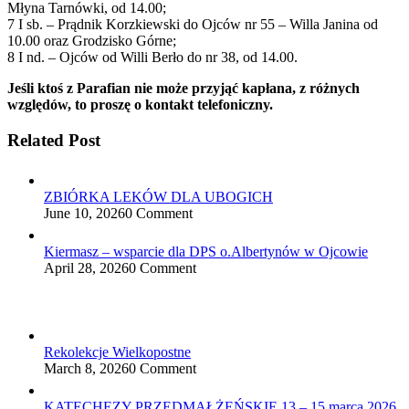
Młyna Tarnówki, od 14.00;
7 I sb. – Prądnik Korzkiewski do Ojców nr 55 – Willa Janina od
10.00 oraz Grodzisko Górne;
8 I nd. – Ojców od Willi Berło do nr 38, od 14.00.
Jeśli ktoś z Parafian nie może przyjąć kapłana, z różnych
względów, to proszę o kontakt telefoniczny.
Related Post
ZBIÓRKA LEKÓW DLA UBOGICH
June 10, 2026
0 Comment
Kiermasz – wsparcie dla DPS o.Albertynów w Ojcowie
April 28, 2026
0 Comment
Rekolekcje Wielkopostne
March 8, 2026
0 Comment
KATECHEZY PRZEDMAŁŻEŃSKIE 13 – 15 marca 2026