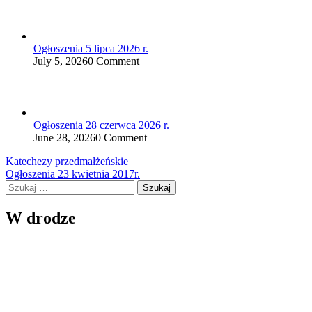
Ogłoszenia 5 lipca 2026 r.
July 5, 2026
0 Comment
Ogłoszenia 28 czerwca 2026 r.
June 28, 2026
0 Comment
Nawigacja
Katechezy przedmałżeńskie
Ogłoszenia 23 kwietnia 2017r.
wpisu
Szukaj:
W drodze