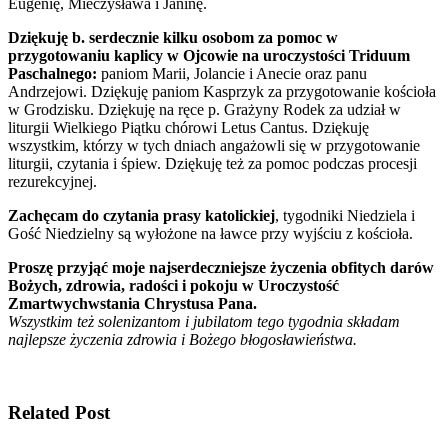
Eugenię, Mieczysława i Janinę.
Dziękuję b. serdecznie kilku osobom za pomoc w
przygotowaniu kaplicy w Ojcowie na uroczystości Triduum
Paschalnego:
paniom Marii, Jolancie i Anecie oraz panu
Andrzejowi. Dziękuję paniom Kasprzyk za przygotowanie kościoła
w Grodzisku. Dziękuję na ręce p. Grażyny Rodek za udział w
liturgii Wielkiego Piątku chórowi Letus Cantus. Dziękuję
wszystkim, którzy w tych dniach angażowli się w przygotowanie
liturgii, czytania i śpiew. Dziękuję też za pomoc podczas procesji
rezurekcyjnej.
Zachęcam do czytania prasy katolickiej
, tygodniki Niedziela i
Gość Niedzielny są wyłożone na ławce przy wyjściu z kościoła.
Proszę przyjąć moje najserdeczniejsze życzenia obfitych darów
Bożych, zdrowia, radości i pokoju w Uroczystość
Zmartwychwstania Chrystusa Pana.
Wszystkim też solenizantom i jubilatom tego tygodnia składam
najlepsze życzenia zdrowia i Bożego błogosławieństwa.
Related Post