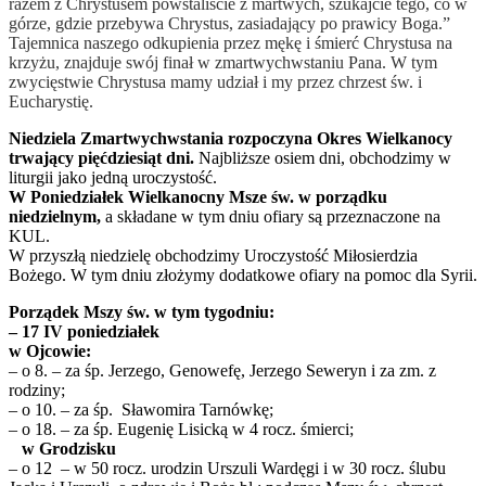
razem z Chrystusem powstaliście z martwych, szukajcie tego, co w
górze, gdzie przebywa Chrystus, zasiadający po prawicy Boga.”
Tajemnica naszego odkupienia przez mękę i śmierć Chrystusa na
krzyżu, znajduje swój finał w zmartwychwstaniu Pana. W tym
zwycięstwie Chrystusa mamy udział i my przez chrzest św. i
Eucharystię.
Niedziela Zmartwychwstania rozpoczyna Okres Wielkanocy
trwający pięćdziesiąt dni.
Najbliższe osiem dni, obchodzimy w
liturgii jako jedną uroczystość.
W Poniedziałek Wielkanocny Msze św. w porządku
niedzielnym,
a składane w tym dniu ofiary są przeznaczone na
KUL.
W przyszłą niedzielę obchodzimy Uroczystość Miłosierdzia
Bożego. W tym dniu złożymy dodatkowe ofiary na pomoc dla Syrii.
Porządek Mszy św. w tym tygodniu:
– 17 IV poniedziałek
w Ojcowie:
– o 8. – za śp. Jerzego, Genowefę, Jerzego Seweryn i za zm. z
rodziny;
– o 10. – za śp. Sławomira Tarnówkę;
– o 18. – za śp. Eugenię Lisicką w 4 rocz. śmierci;
w Grodzisku
– o 12 – w 50 rocz. urodzin Urszuli Wardęgi i w 30 rocz. ślubu