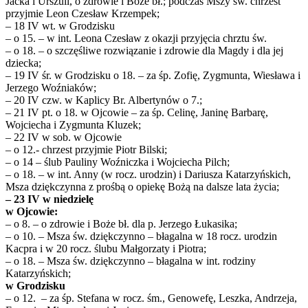
Jacka i Urszuli, o zdrowie i Boże bł.; podczas Mszy św. chrzest
przyjmie Leon Czesław Krzempek;
– 18 IV wt. w Grodzisku
– o 15. – w int. Leona Czesław z okazji przyjęcia chrztu św.
– o 18. – o szczęśliwe rozwiązanie i zdrowie dla Magdy i dla jej
dziecka;
– 19 IV śr. w Grodzisku o 18. – za śp. Zofię, Zygmunta, Wiesława i
Jerzego Woźniaków;
– 20 IV czw. w Kaplicy Br. Albertynów o 7.;
– 21 IV pt. o 18. w Ojcowie – za śp. Celinę, Janinę Barbarę,
Wojciecha i Zygmunta Kluzek;
– 22 IV w sob. w Ojcowie
– o 12.- chrzest przyjmie Piotr Bilski;
– o 14 – ślub Pauliny Woźniczka i Wojciecha Pilch;
– o 18. – w int. Anny (w rocz. urodzin) i Dariusza Katarzyńskich,
Msza dziękczynna z prośbą o opiekę Bożą na dalsze lata życia;
– 23 IV w niedzielę
w Ojcowie:
– o 8. – o zdrowie i Boże bł. dla p. Jerzego Łukasika;
– o 10. – Msza św. dziękczynno – błagalna w 18 rocz. urodzin
Kacpra i w 20 rocz. ślubu Małgorzaty i Piotra;
– o 18. – Msza św. dziękczynno – błagalna w int. rodziny
Katarzyńskich;
w Grodzisku
– o 12. – za śp. Stefana w rocz. śm., Genowefę, Leszka, Andrzeja,