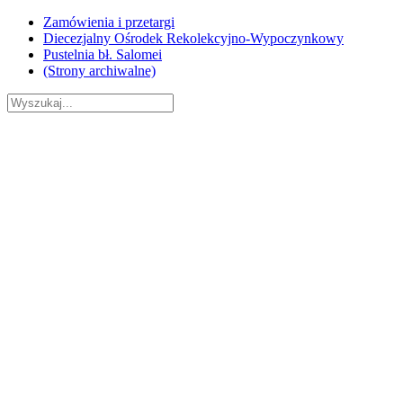
Skip
Zamówienia i przetargi
to
Diecezjalny Ośrodek Rekolekcyjno-Wypoczynkowy
content
Pustelnia bł. Salomei
(Strony archiwalne)