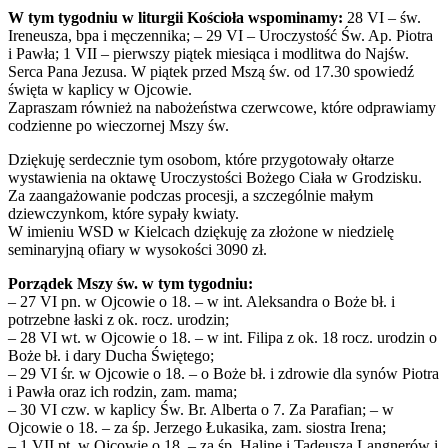
W tym tygodniu w liturgii Kościoła wspominamy:
28 VI – św.
Ireneusza, bpa i męczennika; – 29 VI – Uroczystość Św. Ap. Piotra
i Pawła; 1 VII – pierwszy piątek miesiąca i modlitwa do Najśw.
Serca Pana Jezusa. W piątek przed Mszą św. od 17.30 spowiedź
święta w kaplicy w Ojcowie.
Zapraszam również na nabożeństwa czerwcowe, które odprawiamy
codzienne po wieczornej Mszy św.
Dziękuję serdecznie tym osobom, które przygotowały ołtarze
wystawienia na oktawę Uroczystości Bożego Ciała w Grodzisku.
Za zaangażowanie podczas procesji, a szczególnie małym
dziewczynkom, które sypały kwiaty.
W imieniu WSD w Kielcach dziękuję za złożone w niedzielę
seminaryjną ofiary w wysokości 3090 zł.
Porządek Mszy św. w tym tygodniu:
– 27 VI pn. w Ojcowie o 18. – w int. Aleksandra o Boże bł. i
potrzebne łaski z ok. rocz. urodzin;
– 28 VI wt. w Ojcowie o 18. – w int. Filipa z ok. 18 rocz. urodzin o
Boże bł. i dary Ducha Świętego;
– 29 VI śr. w Ojcowie o 18. – o Boże bł. i zdrowie dla synów Piotra
i Pawła oraz ich rodzin, zam. mama;
– 30 VI czw. w kaplicy Św. Br. Alberta o 7. Za Parafian; – w
Ojcowie o 18. – za śp. Jerzego Łukasika, zam. siostra Irena;
– 1 VII pt. w Ojcowie o 18. – za śp. Halinę i Tadeusza Langnerów i