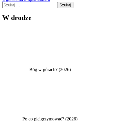
wpisu
Szukaj:
W drodze
Bóg w górach? (2026)
Po co pielgrzymować? (2026)