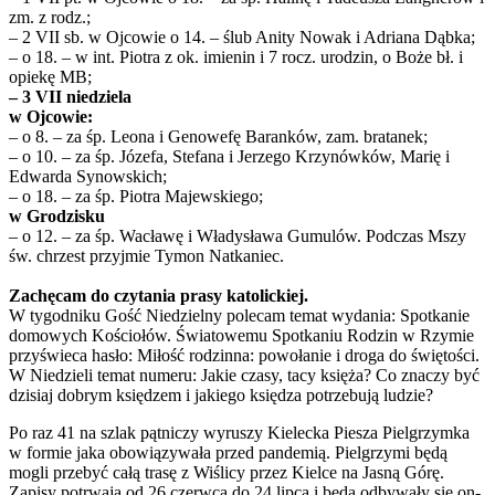
zm. z rodz.;
– 2 VII sb. w Ojcowie o 14. – ślub Anity Nowak i Adriana Dąbka;
– o 18. – w int. Piotra z ok. imienin i 7 rocz. urodzin, o Boże bł. i
opiekę MB;
– 3 VII niedziela
w Ojcowie:
– o 8. – za śp. Leona i Genowefę Baranków, zam. bratanek;
– o 10. – za śp. Józefa, Stefana i Jerzego Krzynówków, Marię i
Edwarda Synowskich;
– o 18. – za śp. Piotra Majewskiego;
w Grodzisku
– o 12. – za śp. Wacławę i Władysława Gumulów. Podczas Mszy
św. chrzest przyjmie Tymon Natkaniec.
Zachęcam do czytania prasy katolickiej.
W tygodniku Gość Niedzielny polecam temat wydania: Spotkanie
domowych Kościołów. Światowemu Spotkaniu Rodzin w Rzymie
przyświeca hasło: Miłość rodzinna: powołanie i droga do świętości.
W Niedzieli temat numeru: Jakie czasy, tacy księża? Co znaczy być
dzisiaj dobrym księdzem i jakiego księdza potrzebują ludzie?
Po raz 41 na szlak pątniczy wyruszy Kielecka Piesza Pielgrzymka
w formie jaka obowiązywała przed pandemią. Pielgrzymi będą
mogli przebyć całą trasę z Wiślicy przez Kielce na Jasną Górę.
Zapisy potrwają od 26 czerwca do 24 lipca i będą odbywały się on-