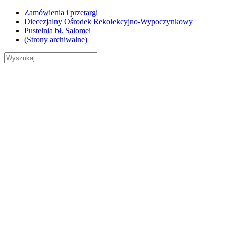
Skip
Zamówienia i przetargi
to
Diecezjalny Ośrodek Rekolekcyjno-Wypoczynkowy
content
Pustelnia bł. Salomei
(Strony archiwalne)