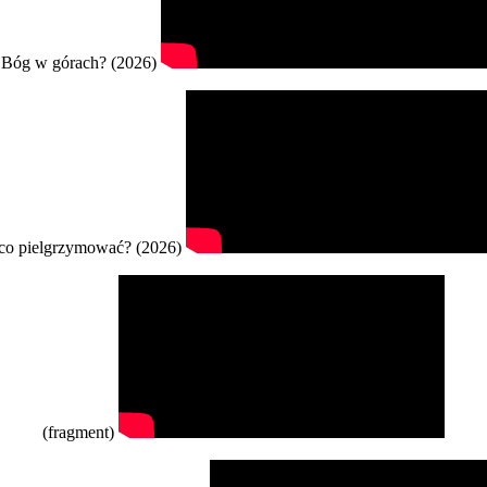
Bóg w górach? (2026)
co pielgrzymować? (2026)
(fragment)