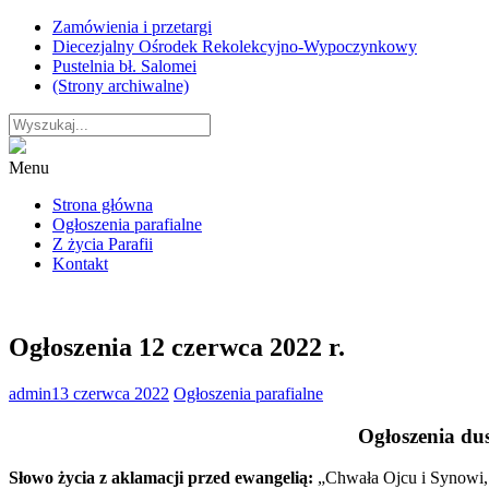
Skip
Zamówienia i przetargi
to
Diecezjalny Ośrodek Rekolekcyjno-Wypoczynkowy
content
Pustelnia bł. Salomei
(Strony archiwalne)
Menu
Strona główna
Ogłoszenia parafialne
Z życia Parafii
Kontakt
Ogłoszenia 12 czerwca 2022 r.
admin
13 czerwca 2022
Ogłoszenia parafialne
Ogłoszenia dus
Słowo życia z aklamacji przed ewangelią:
„Chwała Ojcu i Synowi, i