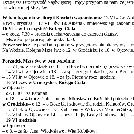
Dzisiejsza Uroczystość Najświętszej Trójcy przypomina nam, że jes
po wieczornej Mszy św.
W tym tygodniu w liturgii Kościoła wspominamy:
13 VI – św. Ant
Krwi Chrystusa; – 17 VI – św. Br. Alberta Chmielowskiegi, zakonn
16 VI – w Uroczystość Bożego Ciała
– o godz. 7.30 – procesja eucharystyczna do czterech ołtarzy.
– Msza św. po procesji ok. godz. 8.30.
Proszę serdecznie parafian o pomoc w przygotowaniu ołtarzy wystawi
Na Wodzie. Kolejne Msze św.: o 12. w Grodzisku i o 18. w Ojcowie.
Porządek Mszy św. w tym tygodniu:
– 13 VI pn. w Grodzisku o 18. – o Boże bł. dla rodziny przez wsta
– 14 VI wt. w Ojcowie o 18. – za śp. Jerzego Łukasika, zam. Bernar
– 15 VI śr. w Ojcowie o 18. – za śp. Piotra w rocz. urodzin;
– 16 VI czw. w Uroczystość Bożego Ciała
w Ojcowie
– ok. 8.30 – za Parafian;
– o 18. – w 40 rocz. ślubu Janiny i Mirosława o Boże bł. i potrzebne ł
w Grodzisku
– o 12. – o Boże bł. i zdrowie dla rodzin Kantorów, 
– 17 VI pt. w Ojcowie o 15. – ślub Joanny Walczyk i Marcina Sitko; –
– 18 VI sb. w Ojcowie o 14. – chrzest Lajly Beaty Bunikowskiej; – o
– 19 VI niedziela
w Ojcowie:
– o 8. – za śp. Jana, Władysławę i Wita Kubików;