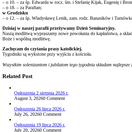
– o 10. – za śp. Edwarda w rocz. śm. i Stefanię Kijak, Eugenię i Bro
– o 18. – za Parafian;
w Grodzisku
– o 12. – za śp. Wladysławę Lenik, zam. rodz. Banasików i Tarnówk
Dzisiaj w naszej parafii przeżywamy Dzień Seminaryjny.
Naszą modlitwą wypraszamy nowe powołania do kapłaństwa, a skład
Boże i wspólną modlitwę.
Zachęcam do czytania prasy katolickiej.
Tygodniki są wyłożone przy wyjściu z kościoła.
Wszystkim solenizantom i jubilatom tego tygodnia składam najlepsze 
Related Post
Ogłoszenia 2 sierpnia 2026 r.
August 3, 2026
0 Comment
Ogłoszenia 26 lipca 2026 r.
July 26, 2026
0 Comment
Ogłoszenia 19 lipca 2026 r.
July 20, 2026
0 Comment