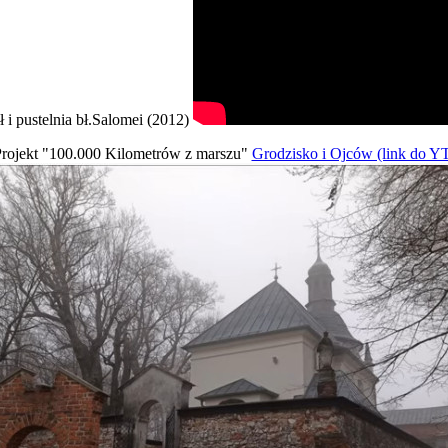
ł i pustelnia bł.Salomei (2012)
rojekt "100.000 Kilometrów z marszu"
Grodzisko i Ojców (link do Y