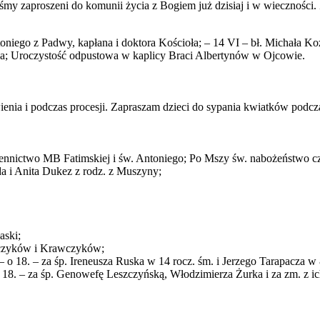
teśmy zaproszeni do komunii życia z Bogiem już dzisiaj i w wiecznoś
oniego z Padwy, kapłana i doktora Kościoła; – 14 VI – bł. Michała Koz
ika; Uroczystość odpustowa w kaplicy Braci Albertynów w Ojcowie.
enia i podczas procesji. Zapraszam dzieci do sypania kwiatków podcz
wiennictwo MB Fatimskiej i św. Antoniego; Po Mszy św. nabożeństwo c
da i Anita Dukez z rodz. z Muszyny;
aski;
Orczyków i Krawczyków;
 o 18. – za śp. Ireneusza Ruska w 14 rocz. śm. i Jerzego Tarapacza w 
 18. – za śp. Genowefę Leszczyńską, Włodzimierza Żurka i za zm. z ic