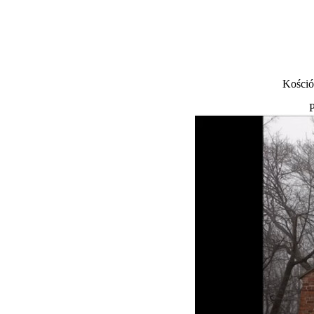
Kośció
P