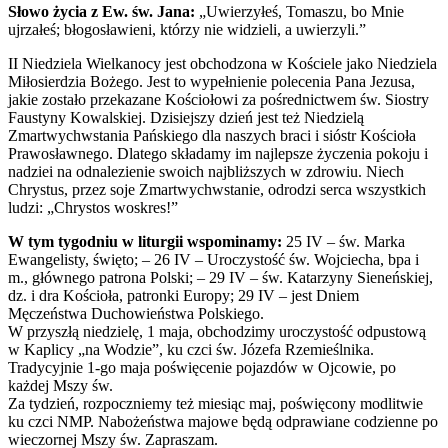
Słowo życia z Ew. św. Jana:
„Uwierzyłeś, Tomaszu, bo Mnie
ujrzałeś; błogosławieni, którzy nie widzieli, a uwierzyli.”
II Niedziela Wielkanocy jest obchodzona w Kościele jako Niedziela
Miłosierdzia Bożego. Jest to wypełnienie polecenia Pana Jezusa,
jakie zostało przekazane Kościołowi za pośrednictwem św. Siostry
Faustyny Kowalskiej. Dzisiejszy dzień jest też Niedzielą
Zmartwychwstania Pańskiego dla naszych braci i sióstr Kościoła
Prawosławnego. Dlatego składamy im najlepsze życzenia pokoju i
nadziei na odnalezienie swoich najbliższych w zdrowiu. Niech
Chrystus, przez soje Zmartwychwstanie, odrodzi serca wszystkich
ludzi: „Chrystos woskres!”
W tym tygodniu w liturgii wspominamy:
25 IV – św. Marka
Ewangelisty, święto; – 26 IV – Uroczystość św. Wojciecha, bpa i
m., głównego patrona Polski; – 29 IV – św. Katarzyny Sieneńskiej,
dz. i dra Kościoła, patronki Europy; 29 IV – jest Dniem
Męczeństwa Duchowieństwa Polskiego.
W przyszłą niedzielę, 1 maja, obchodzimy uroczystość odpustową
w Kaplicy „na Wodzie”, ku czci św. Józefa Rzemieślnika.
Tradycyjnie 1-go maja poświęcenie pojazdów w Ojcowie, po
każdej Mszy św.
Za tydzień, rozpoczniemy też miesiąc maj, poświęcony modlitwie
ku czci NMP. Nabożeństwa majowe będą odprawiane codzienne po
wieczornej Mszy św. Zapraszam.