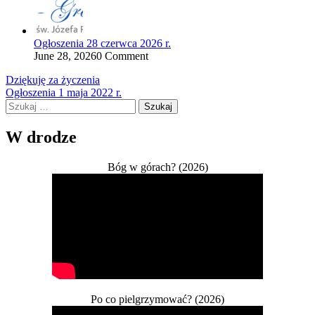
Ogłoszenia 28 czerwca 2026 r.
June 28, 2026
0 Comment
Nawigacja
Dziękuję za życzenia
Ogłoszenia 1 maja 2022 r.
wpisu
Szukaj:
W drodze
Bóg w górach? (2026)
Po co pielgrzymować? (2026)