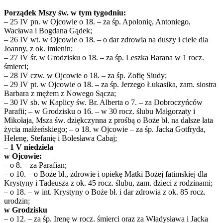
Porządek Mszy św. w tym tygodniu:
– 25 IV pn. w Ojcowie o 18. – za śp. Apolonię, Antoniego,
Wacława i Bogdana Gądek;
– 26 IV wt. w Ojcowie o 18. – o dar zdrowia na duszy i ciele dla
Joanny, z ok. imienin;
– 27 IV śr. w Grodzisku o 18. – za śp. Leszka Barana w 1 rocz.
śmierci;
– 28 IV czw. w Ojcowie o 18. – za śp. Zofię Siudy;
– 29 IV pt. w Ojcowie o 18. – za śp. Jerzego Łukasika, zam. siostra
Barbara z mężem z Nowego Sącza;
– 30 IV sb. w Kaplicy św. Br. Alberta o 7. – za Dobroczyńców
Parafii; – w Grodzisku o 16. – w 30 rocz. ślubu Małgorzaty i
Mikołaja, Msza św. dziękczynna z prośbą o Boże bł. na dalsze lata
życia małżeńskiego; – o 18. w Ojcowie – za śp. Jacka Gotfryda,
Helenę, Stefanię i Bolesława Cabaj;
– 1 V niedziela
w Ojcowie:
– o 8. – za Parafian;
– o 10. – o Boże bł., zdrowie i opiekę Matki Bożej fatimskiej dla
Krystyny i Tadeusza z ok. 45 rocz. ślubu, zam. dzieci z rodzinami;
– o 18. – w int. Krystyny o Boże bł. i dar zdrowia z ok. 85 rocz.
urodzin;
w Grodzisku
– o 12. – za śp. Irenę w rocz. śmierci oraz za Władysława i Jacka