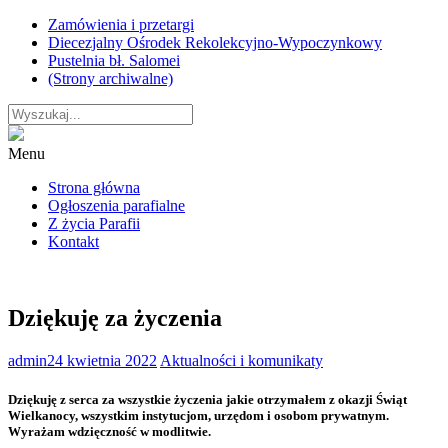
Skip
Zamówienia i przetargi
to
Diecezjalny Ośrodek Rekolekcyjno-Wypoczynkowy
content
Pustelnia bł. Salomei
(Strony archiwalne)
Menu
Strona główna
Ogłoszenia parafialne
Z życia Parafii
Kontakt
Dziękuję za życzenia
admin
24 kwietnia 2022
Aktualności i komunikaty
Dziękuję z serca za wszystkie życzenia jakie otrzymałem z okazji Świąt
Wielkanocy, wszystkim instytucjom, urzędom i osobom prywatnym.
Wyrażam wdzięczność w modlitwie.