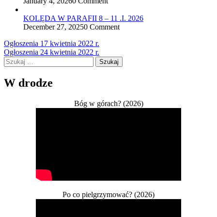
January 4, 2026
0 Comment
KOLĘDA W PARAFII 8 – 11 .I. 2026
December 27, 2025
0 Comment
Nawigacja
Ogłoszenia 17 kwietnia 2022 r.
Ogłoszenia 24 kwietnia 2022 r.
wpisu
Szukaj:
W drodze
Bóg w górach? (2026)
Po co pielgrzymować? (2026)