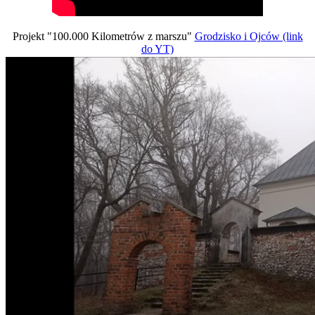
Projekt "100.000 Kilometrów z marszu"
Grodzisko i Ojców (link
do YT)