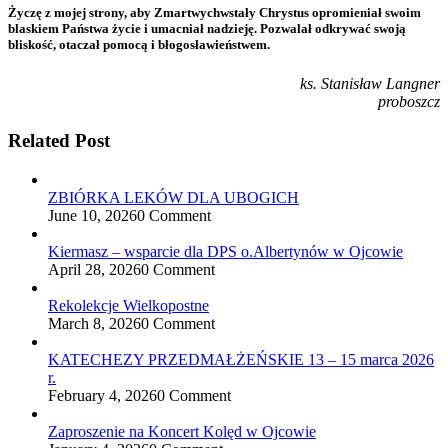
Życzę z mojej strony, aby Zmartwychwstały Chrystus opromieniał swoim
blaskiem Państwa życie i umacniał nadzieję. Pozwalał odkrywać swoją
bliskość, otaczał pomocą i błogosławieństwem.
ks. Stanisław Langner
proboszcz
Related Post
ZBIÓRKA LEKÓW DLA UBOGICH
June 10, 2026
0 Comment
Kiermasz – wsparcie dla DPS o.Albertynów w Ojcowie
April 28, 2026
0 Comment
Rekolekcje Wielkopostne
March 8, 2026
0 Comment
KATECHEZY PRZEDMAŁŻEŃSKIE 13 – 15 marca 2026
r.
February 4, 2026
0 Comment
Zaproszenie na Koncert Kolęd w Ojcowie