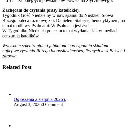
– o 12 – za poległych powstańców Powstania Styczniowego.
Zachęcam do czytania prasy katolickiej.
Tygodnik Gość Niedzielny w nawiązaniu do Niedzieli Słowa
Bożego poleca rozmowę z o. Danielem Stabryłą, benedyktynem, na
temat modlitwy Psalmami: W Psalmach jest życie.
W Tygodniku Niedziela polecam temat wydania: Jak w mediach
cenzurują katolików.
Wszystkim solenizantom i jubilatom tego tygodnia składam
najlepsze życzenia Bożego błogosławieństwa, licznych łask Bożych i
zdrowia.
Related Post
Ogłoszenia 2 sierpnia 2026 r.
August 3, 2026
0 Comment