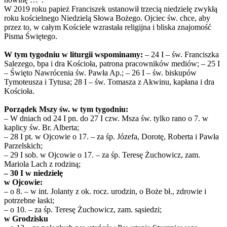
W 2019 roku papież Franciszek ustanowił trzecią niedzielę zwykłą
roku kościelnego Niedzielą Słowa Bożego. Ojciec św. chce, aby
przez to, w całym Kościele wzrastała religijna i bliska znajomość
Pisma Świętego.
W tym tygodniu w liturgii wspominamy:
– 24 I – św. Franciszka
Salezego, bpa i dra Kościoła, patrona pracowników mediów; – 25 I
– Święto Nawrócenia św. Pawła Ap.; – 26 I – św. biskupów
Tymoteusza i Tytusa; 28 I – św. Tomasza z Akwinu, kapłana i dra
Kościoła.
Porządek Mszy św. w tym tygodniu:
– W dniach od 24 I pn. do 27 I czw. Msza św. tylko rano o 7. w
kaplicy św. Br. Alberta;
– 28 I pt. w Ojcowie o 17. – za śp. Józefa, Dorotę, Roberta i Pawła
Parzelskich;
– 29 I sob. w Ojcowie o 17. – za śp. Teresę Żuchowicz, zam.
Mariola Lach z rodziną;
– 30 I w niedzielę
w Ojcowie:
– o 8. – w int. Jolanty z ok. rocz. urodzin, o Boże bł., zdrowie i
potrzebne łaski;
– o 10. – za śp. Teresę Żuchowicz, zam. sąsiedzi;
w Grodzisku