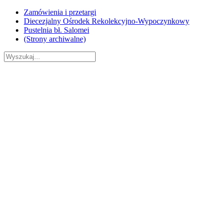
Skip
Zamówienia i przetargi
to
Diecezjalny Ośrodek Rekolekcyjno-Wypoczynkowy
content
Pustelnia bł. Salomei
(Strony archiwalne)