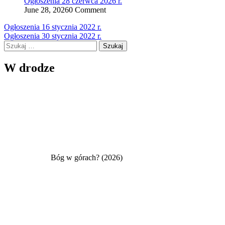
Ogłoszenia 28 czerwca 2026 r.
June 28, 2026
0 Comment
Nawigacja
Ogłoszenia 16 stycznia 2022 r.
Ogłoszenia 30 stycznia 2022 r.
wpisu
Szukaj:
W drodze
Bóg w górach? (2026)