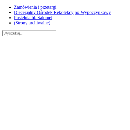
Skip
Zamówienia i przetargi
to
Diecezjalny Ośrodek Rekolekcyjno-Wypoczynkowy
content
Pustelnia bł. Salomei
(Strony archiwalne)