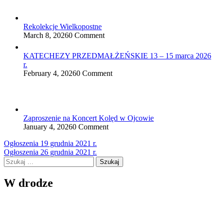
Rekolekcje Wielkopostne
March 8, 2026
0 Comment
KATECHEZY PRZEDMAŁŻEŃSKIE 13 – 15 marca 2026
r.
February 4, 2026
0 Comment
Zaproszenie na Koncert Kolęd w Ojcowie
January 4, 2026
0 Comment
Nawigacja
Ogłoszenia 19 grudnia 2021 r.
Ogłoszenia 26 grudnia 2021 r.
wpisu
Szukaj:
W drodze