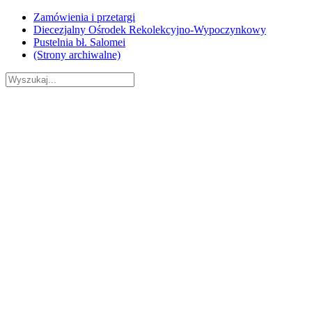
Skip
Zamówienia i przetargi
to
Diecezjalny Ośrodek Rekolekcyjno-Wypoczynkowy
content
Pustelnia bł. Salomei
(Strony archiwalne)