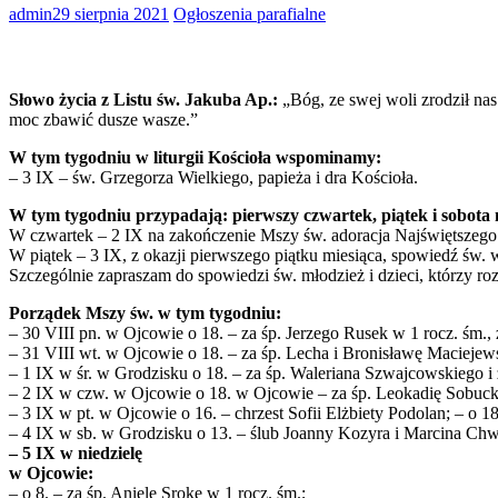
admin
29 sierpnia 2021
Ogłoszenia parafialne
Słowo życia z Listu św. Jakuba Ap.:
„Bóg, ze swej woli zrodził na
moc zbawić dusze wasze.”
W tym tygodniu w liturgii Kościoła wspominamy:
– 3 IX – św. Grzegorza Wielkiego, papieża i dra Kościoła.
W tym tygodniu przypadają: pierwszy czwartek, piątek i sobota 
W czwartek – 2 IX na zakończenie Mszy św. adoracja Najświętszego
W piątek – 3 IX, z okazji pierwszego piątku miesiąca, spowiedź św.
Szczególnie zapraszam do spowiedzi św. młodzież i dzieci, którzy r
Porządek Mszy św. w tym tygodniu:
– 30 VIII pn. w Ojcowie o 18. – za śp. Jerzego Rusek w 1 rocz. śm.,
– 31 VIII wt. w Ojcowie o 18. – za śp. Lecha i Bronisławę Maciejews
– 1 IX w śr. w Grodzisku o 18. – za śp. Waleriana Szwajcowskiego i 
– 2 IX w czw. w Ojcowie o 18. w Ojcowie – za śp. Leokadię Sobucką
– 3 IX w pt. w Ojcowie o 16. – chrzest Sofii Elżbiety Podolan; – o 
– 4 IX w sb. w Grodzisku o 13. – ślub Joanny Kozyra i Marcina Chwa
– 5 IX w niedzielę
w Ojcowie:
– o 8. – za śp. Anielę Srokę w 1 rocz. śm.;