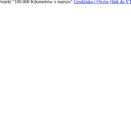
rojekt "100.000 Kilometrów z marszu"
Grodzisko i Ojców (link do Y