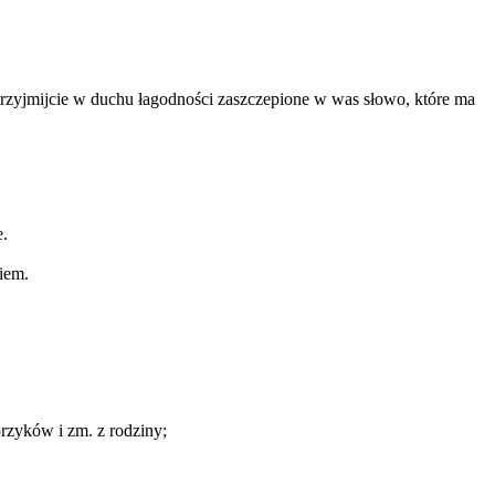
Przyjmijcie w duchu łagodności zaszczepione w was słowo, które ma
e.
iem.
rzyków i zm. z rodziny;