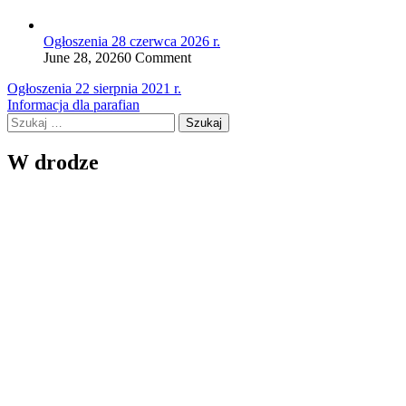
Ogłoszenia 28 czerwca 2026 r.
June 28, 2026
0 Comment
Nawigacja
Ogłoszenia 22 sierpnia 2021 r.
Informacja dla parafian
wpisu
Szukaj:
W drodze