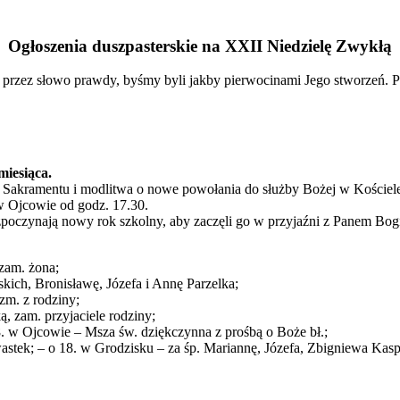
Ogłoszenia duszpasterskie na XXII Niedzielę Zwykłą
s przez słowo prawdy, byśmy byli jakby pierwocinami Jego stworzeń. 
miesiąca.
 Sakramentu i modlitwa o nowe powołania do służby Bożej w Kościel
 w Ojcowie od godz. 17.30.
ozpoczynają nowy rok szkolny, aby zaczęli go w przyjaźni z Panem Bog
 zam. żona;
kich, Bronisławę, Józefa i Annę Parzelka;
zm. z rodziny;
, zam. przyjaciele rodziny;
18. w Ojcowie – Msza św. dziękczynna z prośbą o Boże bł.;
stek; – o 18. w Grodzisku – za śp. Mariannę, Józefa, Zbigniewa Kasp