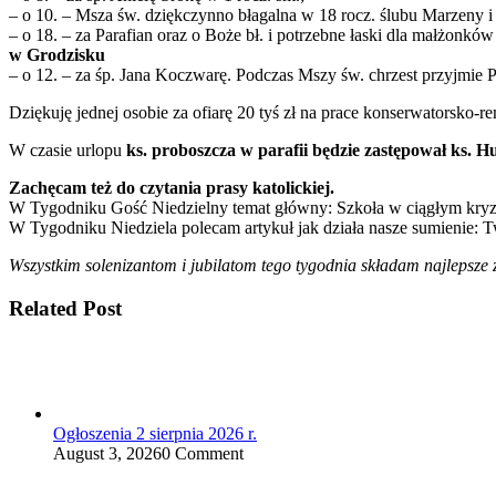
– o 10. – Msza św. dziękczynno błagalna w 18 rocz. ślubu Marzeny i 
– o 18. – za Parafian oraz o Boże bł. i potrzebne łaski dla małżonków
w Grodzisku
– o 12. – za śp. Jana Koczwarę. Podczas Mszy św. chrzest przyjmie 
Dziękuję jednej osobie za ofiarę 20 tyś zł na prace konserwatorsko-
W czasie urlopu
ks. proboszcza w parafii będzie zastępował ks. 
Zachęcam też do czytania prasy katolickiej.
W Tygodniku Gość Niedzielny temat główny: Szkoła w ciągłym kryzysie
W Tygodniku Niedziela polecam artykuł jak działa nasze sumienie: 
Wszystkim solenizantom i jubilatom tego tygodnia składam najlepsze 
Related Post
Ogłoszenia 2 sierpnia 2026 r.
August 3, 2026
0 Comment