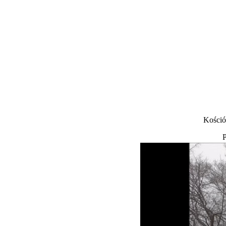
Kośció
P