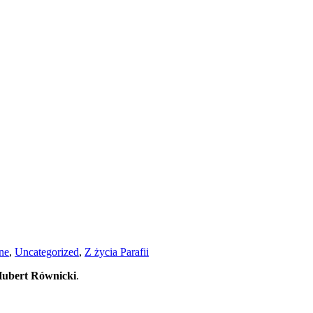
ne
,
Uncategorized
,
Z życia Parafii
Hubert Równicki
.