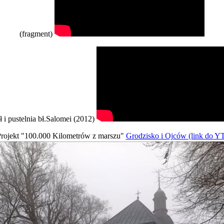
(fragment)
ł i pustelnia bł.Salomei (2012)
rojekt "100.000 Kilometrów z marszu"
Grodzisko i Ojców (link do Y