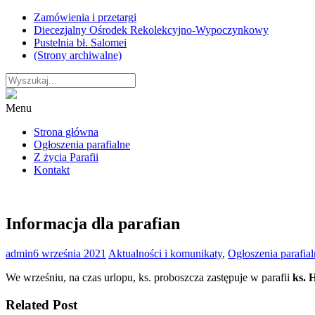
Skip
Zamówienia i przetargi
to
Diecezjalny Ośrodek Rekolekcyjno-Wypoczynkowy
content
Pustelnia bł. Salomei
(Strony archiwalne)
Menu
Strona główna
Ogłoszenia parafialne
Z życia Parafii
Kontakt
Informacja dla parafian
admin
6 września 2021
Aktualności i komunikaty
,
Ogłoszenia parafial
We wrześniu, na czas urlopu, ks. proboszcza zastępuje w parafii
ks. 
Related Post