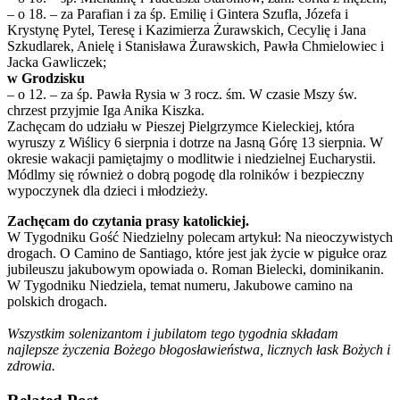
– o 18. – za Parafian i za śp. Emilię i Gintera Szufla, Józefa i
Krystynę Pytel, Teresę i Kazimierza Żurawskich, Cecylię i Jana
Szkudlarek, Anielę i Stanisława Żurawskich, Pawła Chmielowiec i
Jacka Gawliczek;
w Grodzisku
– o 12. – za śp. Pawła Rysia w 3 rocz. śm. W czasie Mszy św.
chrzest przyjmie Iga Anika Kiszka.
Zachęcam do udziału w Pieszej Pielgrzymce Kieleckiej, która
wyruszy z Wiślicy 6 sierpnia i dotrze na Jasną Górę 13 sierpnia. W
okresie wakacji pamiętajmy o modlitwie i niedzielnej Eucharystii.
Módlmy się również o dobrą pogodę dla rolników i bezpieczny
wypoczynek dla dzieci i młodzieży.
Zachęcam do czytania prasy katolickiej.
W Tygodniku Gość Niedzielny polecam artykuł: Na nieoczywistych
drogach. O Camino de Santiago, które jest jak życie w pigułce oraz
jubileuszu jakubowym opowiada o. Roman Bielecki, dominikanin.
W Tygodniku Niedziela, temat numeru, Jakubowe camino na
polskich drogach.
Wszystkim solenizantom i jubilatom tego tygodnia składam
najlepsze życzenia Bożego błogosławieństwa, licznych łask Bożych i
zdrowia.