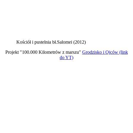
Kościół i pustelnia bł.Salomei (2012)
Projekt "100.000 Kilometrów z marszu"
Grodzisko i Ojców (link
do YT)