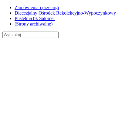
Skip
Zamówienia i przetargi
to
Diecezjalny Ośrodek Rekolekcyjno-Wypoczynkowy
content
Pustelnia bł. Salomei
(Strony archiwalne)