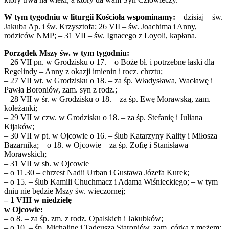
W tym tygodniu w liturgii Kościoła wspominamy:
– dzisiaj – św.
Jakuba Ap. i św. Krzysztofa; 26 VII – św. Joachima i Anny,
rodziców NMP; – 31 VII – św. Ignacego z Loyoli, kapłana.
Porządek Mszy św. w tym tygodniu:
– 26 VII pn. w Grodzisku o 17. – o Boże bł. i potrzebne łaski dla
Regelindy – Anny z okazji imienin i rocz. chrztu;
– 27 VII wt. w Grodzisku o 18. – za śp. Władysława, Wacławę i
Pawła Boroniów, zam. syn z rodz.;
– 28 VII w śr. w Grodzisku o 18. – za śp. Ewę Morawską, zam.
koleżanki;
– 29 VII w czw. w Grodzisku o 18. – za śp. Stefanię i Juliana
Kijaków;
– 30 VII w pt. w Ojcowie o 16. – ślub Katarzyny Kality i Miłosza
Bazarnika; – o 18. w Ojcowie – za śp. Zofię i Stanisława
Morawskich;
– 31 VII w sb. w Ojcowie
– o 11.30 – chrzest Nadii Urban i Gustawa Józefa Kurek;
– o 15. – ślub Kamili Chuchmacz i Adama Wiśnieckiego; – w tym
dniu nie będzie Mszy św. wieczornej;
– 1 VIII w niedzielę
w Ojcowie:
– o 8. – za śp. zm. z rodz. Opalskich i Jakubków;
– o 10. – śp. Michalinę i Tadeusza Staroniów, zam. córka z mężem;