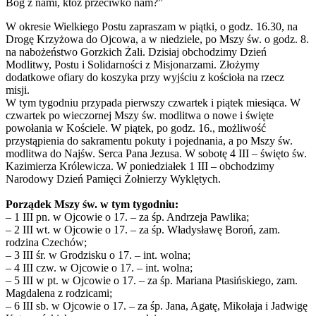
Bóg z nami, któż przeciwko nam?”
W okresie Wielkiego Postu zapraszam w piątki, o godz. 16.30, na
Drogę Krzyżowa do Ojcowa, a w niedziele, po Mszy św. o godz. 8.
na nabożeństwo Gorzkich Żali. Dzisiaj obchodzimy Dzień
Modlitwy, Postu i Solidarności z Misjonarzami. Złożymy
dodatkowe ofiary do koszyka przy wyjściu z kościoła na rzecz
misji.
W tym tygodniu przypada pierwszy czwartek i piątek miesiąca. W
czwartek po wieczornej Mszy św. modlitwa o nowe i święte
powołania w Kościele. W piątek, po godz. 16., możliwość
przystąpienia do sakramentu pokuty i pojednania, a po Mszy św.
modlitwa do Najśw. Serca Pana Jezusa. W sobotę 4 III – święto św.
Kazimierza Królewicza. W poniedziałek 1 III – obchodzimy
Narodowy Dzień Pamięci Żołnierzy Wyklętych.
Porządek Mszy św. w tym tygodniu:
– 1 III pn. w Ojcowie o 17. – za śp. Andrzeja Pawlika;
– 2 III wt. w Ojcowie o 17. – za śp. Władysławę Boroń, zam.
rodzina Czechów;
– 3 III śr. w Grodzisku o 17. – int. wolna;
– 4 III czw. w Ojcowie o 17. – int. wolna;
– 5 III w pt. w Ojcowie o 17. – za śp. Mariana Ptasińskiego, zam.
Magdalena z rodzicami;
– 6 III sb. w Ojcowie o 17. – za śp. Jana, Agatę, Mikołaja i Jadwigę