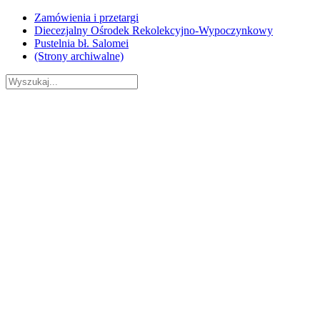
Skip
Zamówienia i przetargi
to
Diecezjalny Ośrodek Rekolekcyjno-Wypoczynkowy
content
Pustelnia bł. Salomei
(Strony archiwalne)