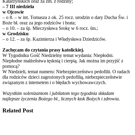
Katarzyńskich oraz za zm. z rodziny;
– 7 III niedziela
w Ojcowie
– o 8. – w int. Tomasza z ok. 25 rocz. urodzin o dary Ducha Św. i
Boże bł. oraz za jego rodziców i brata;
– o 10. – za śp. Mieczysława Srokę w 6 rocz. śm.;
w Grodzisku
– o 12. – za śp. Kazimierza i Władysława Dziedziców.
Zachęcam do czytania prasy katolickiej.
W Tygodniku Gość Niedzielny temat wydania: Niepłodni.
Niepłodne małżeństwa tęsknią i cierpią. Jak można im przyjść z
pomocą?
W Niedzieli, temat numeru: Niebezpieczeństwo pedofilii. O radach
dla rodziców dzieci zagrożonych pedofilią, niebezpieczeństwie
związanym z internetem i o błędach wychowawczych.
Wszystkim solenizantom i jubilatom tego tygodnia składam
najlepsze życzenia Bożego bł., licznych łask Bożych i zdrowia.
Related Post