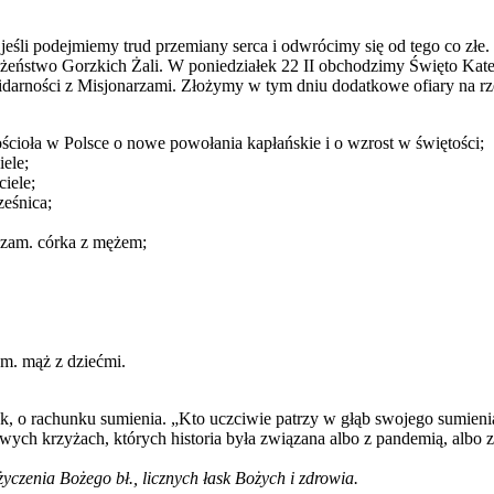
 jeśli podejmiemy trud przemiany serca i odwrócimy się od tego co złe
żeństwo Gorzkich Żali. W poniedziałek 22 II obchodzimy Święto Kated
darności z Misjonarzami. Złożymy w tym dniu dodatkowe ofiary na rze
ścioła w Polsce o nowe powołania kapłańskie i o wzrost w świętości;
iele;
ciele;
ześnica;
, zam. córka z mężem;
am. mąż z dziećmi.
 o rachunku sumienia. „Kto uczciwie patrzy w głąb swojego sumienia, 
ch krzyżach, których historia była związana albo z pandemią, albo z
yczenia Bożego bł., licznych łask Bożych i zdrowia.