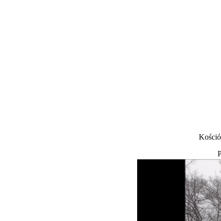
Kośció
P