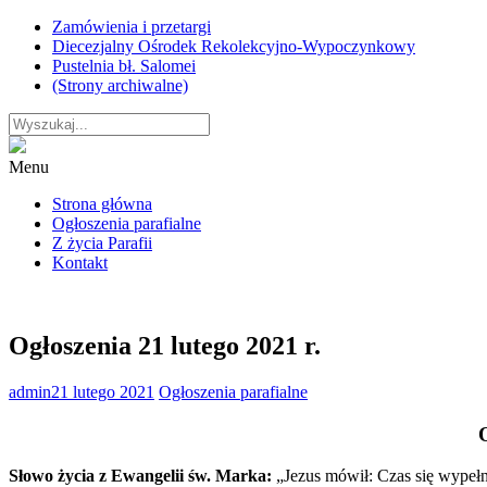
Skip
Zamówienia i przetargi
to
Diecezjalny Ośrodek Rekolekcyjno-Wypoczynkowy
content
Pustelnia bł. Salomei
(Strony archiwalne)
Menu
Strona główna
Ogłoszenia parafialne
Z życia Parafii
Kontakt
Ogłoszenia 21 lutego 2021 r.
admin
21 lutego 2021
Ogłoszenia parafialne
Słowo życia z Ewangelii św. Marka:
„Jezus mówił: Czas się wypełni