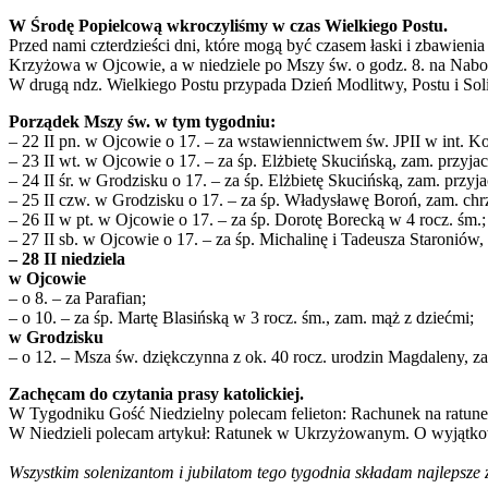
W Środę Popielcową wkroczyliśmy w czas Wielkiego Postu.
Przed nami czterdzieści dni, które mogą być czasem łaski i zbawienia
Krzyżowa w Ojcowie, a w niedziele po Mszy św. o godz. 8. na Nabo
W drugą ndz. Wielkiego Postu przypada Dzień Modlitwy, Postu i Soli
Porządek Mszy św. w tym tygodniu:
– 22 II pn. w Ojcowie o 17. – za wstawiennictwem św. JPII w int. Ko
– 23 II wt. w Ojcowie o 17. – za śp. Elżbietę Skucińską, zam. przyjac
– 24 II śr. w Grodzisku o 17. – za śp. Elżbietę Skucińską, zam. przyja
– 25 II czw. w Grodzisku o 17. – za śp. Władysławę Boroń, zam. chr
– 26 II w pt. w Ojcowie o 17. – za śp. Dorotę Borecką w 4 rocz. śm.;
– 27 II sb. w Ojcowie o 17. – za śp. Michalinę i Tadeusza Staroniów
– 28 II niedziela
w Ojcowie
– o 8. – za Parafian;
– o 10. – za śp. Martę Blasińską w 3 rocz. śm., zam. mąż z dziećmi;
w Grodzisku
– o 12. – Msza św. dziękczynna z ok. 40 rocz. urodzin Magdaleny, z
Zachęcam do czytania prasy katolickiej.
W Tygodniku Gość Niedzielny polecam felieton: Rachunek na ratunek,
W Niedzieli polecam artykuł: Ratunek w Ukrzyżowanym. O wyjątkowy
Wszystkim solenizantom i jubilatom tego tygodnia składam najlepsze ż