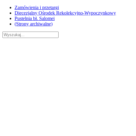
Skip
Zamówienia i przetargi
to
Diecezjalny Ośrodek Rekolekcyjno-Wypoczynkowy
content
Pustelnia bł. Salomei
(Strony archiwalne)