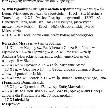
lecz żywych; wszyscy bowiem dla Niego żyją”.
W tym tygodniu w liturgii Kościoła wspominamy:
– dzisiaj – św.
Leona Wielkiego, papieża i dra Kościoła; – 11 XI – św. Marcina z
Tours, bpa; – 12 XI – św. Jozafata, bpa i męczennika; 13 XI – śś.
Benedykta, Jana, Mateusza, Izaaka i Krystyna, pierwszych
męczenników Polski; – 15 XI – NMP Ostrobramskiej, Matki
Miłosierdzia.
– 11 XI – 101 rocz. odzyskania przez Polskę niepodległości.
Porządek Mszy św. w tym tygodniu:
– 11 XI pn. w Kaplicy św. Br. Alberta o 7. – za Parafian; – w
Ojcowie o 10. – za Ojczyznę; – o 12. w Grodzisku – za śp.
Andrzeja Głowackiego i za zm. z rodzin emerytowanych
nauczycieli w Skale;
– 12 XI wt. w Ojcowie o 17. – za śp. Michalinę Staroń;
– 13 XI śr. w Ojcowie o 17. – w 8 rocz. urodzin Juliana, o Boże bł.,
zdrowie i potrzebne łaski;
– 14 XI czw. w Ojcowie o 17. – za śp. Juliana Domagalskiego, Jana
i Franciszkę Domagalskich;
– 15 XI pt. w Ojcowie o 17. – za śp. Zofię Marszałek;
– 16 XI sb. w Grodzisku o 17. – o Boże bł., opiekę Matki Bożej i
zdrowie dla Krzysztofa z ok. 70 rocz. urodzin;
– 17 XI niedziela
w Ojcowie: