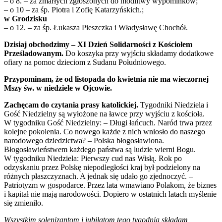
– o 8. – za zmarłych zgłoszonych do modlitwy wypominków;
– o 10 – za śp. Piotra i Zofię Katarzyńskich.;
w Grodzisku
– o 12. – za śp. Łukasza Pieszczka i Władysławę Chochół.
Dzisiaj obchodzimy – XI Dzień Solidarności z Kościołem
Prześladowanym.
Do koszyka przy wyjściu składamy dodatkowe
ofiary na pomoc dzieciom z Sudanu Południowego.
Przypominam, że od listopada do kwietnia nie ma wieczornej
Mszy św. w niedziele w Ojcowie.
Zachęcam do czytania prasy katolickiej.
Tygodniki Niedziela i
Gość Niedzielny są wyłożone na ławce przy wyjściu z kościoła.
W tygodniku Gość Niedzielny: – Długi łańcuch. Naród trwa przez
kolejne pokolenia. Co nowego każde z nich wniosło do naszego
narodowego dziedzictwa? – Polska błogosławiona.
Błogosławieństwem każdego państwa są ludzie wierni Bogu.
W tygodniku Niedziela: Pierwszy cud nas Wisłą. Rok po
odzyskaniu przez Polskę niepodległości kraj był podzielony na
różnych płaszczyznach. A jednak się udało go zjednoczyć. –
Patriotyzm w gospodarce. Przez lata wmawiano Polakom, że biznes
i kapitał nie mają narodowości. Dopiero w ostatnich latach myślenie
się zmieniło.
Wszystkim solenizantom i jubilatom tego tygodnia składam