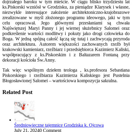
dojrzałego baroku w tym mieście. W ciągu blisko trzydziestu lat
ks.Piskorski wzniósł w Grodzisku, za pieniądze Klarysek i własne,
niezwykle interesujące założenie architektoniczno-krajobrazowe
zrealizowane w myśl złożonego programu ideowego, jaki w tym
celu opracował. Jego głównymi przesłaniami są chwała
Najświętszej Maryi Panny i jej wiernej służebnicy Salomei oraz
podkreślenie wartości modlitwy i pokuty jako drogi człowieka do
Boga. W jedną spójną całość łączą się tutaj i zachwycają przyroda
oraz architektura. Autorem większości zachowanych rzeźb był
krakowski kamieniarz, rzeźbiarz i przedsiębiorca Kazimierz Kaliski,
współpracujący z ks.Piskorskim i z Baltazarem Fontaną przy
dekoracji kościoła Św.Anny.
Tak więc wspólnym dziełem teologa , ks.profesora Sebastiana
Piskorskiego i rzeźbiarza Kazimierza Kaliskiego jest Pustelnia
Błogosławionej Salomei – wartościowa kompozycja sakralna.
Related Post
Średniowieczne tajemnice Grodziska k. Ojcowa
July 21, 2024
0 Comment