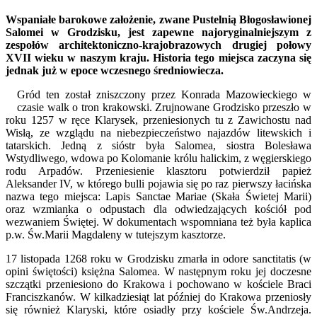
Wspaniałe barokowe założenie, zwane Pustelnią Błogosławionej
Salomei w Grodzisku, jest zapewne najoryginalniejszym z
zespołów architektoniczno-krajobrazowych drugiej połowy
XVII wieku w naszym kraju. Historia tego miejsca zaczyna się
jednak już w epoce wczesnego średniowiecza.
Gród ten został zniszczony przez Konrada Mazowieckiego w
czasie walk o tron krakowski. Zrujnowane Grodzisko przeszło w
roku 1257 w ręce Klarysek, przeniesionych tu z Zawichostu nad
Wisłą, ze wzglądu na niebezpieczeństwo najazdów litewskich i
tatarskich. Jedną z sióstr była Salomea, siostra Bolesława
Wstydliwego, wdowa po Kolomanie królu halickim, z węgierskiego
rodu Arpadów. Przeniesienie klasztoru potwierdził papież
Aleksander IV, w którego bulli pojawia się po raz pierwszy łacińska
nazwa tego miejsca: Lapis Sanctae Mariae (Skała Świetej Marii)
oraz wzmianka o odpustach dla odwiedzających kościół pod
wezwaniem Świętej. W dokumentach wspomniana też była kaplica
p.w. Św.Marii Magdaleny w tutejszym kasztorze.
17 listopada 1268 roku w Grodzisku zmarła in odore sanctitatis (w
opini świętości) księżna Salomea. W następnym roku jej doczesne
szczątki przeniesiono do Krakowa i pochowano w kościele Braci
Franciszkanów. W kilkadziesiąt lat później do Krakowa przeniosły
się również Klaryski, które osiadły przy kościele Św.Andrzeja.