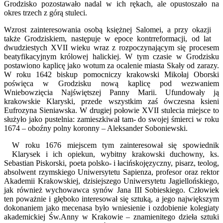
Grodzisko pozostawało nadal w ich rękach, ale opustoszało na
okres trzech z górą stuleci.
Wzrost zainteresowania osobą księżnej Salomei, a przy okazji
także Grodziskiem, następuje w epoce kontrreformacji, od lat
dwudziestych XVII wieku wraz z rozpoczynającym się procesem
beatyfikacyjnym królowej halickiej. W tym czasie w Grodzisku
postawiono kaplicę jako wotum za ocalenie miasta Skały od zarazy.
W roku 1642 biskup pomocniczy krakowski Mikołaj Oborski
poświęca w Grodzisku nową kaplicę pod wezwaniem
Wniebowzięcia Najświętszej Panny Marii. Ufundowały ją
krakowskie Klaryski, przede wszystkim zaś ówczesna ksieni
Eufrozyna Sieniawska. W drugiej połowie XVII stulecia miejsce to
służyło jako pustelnia: zamieszkiwał tam- do swojej śmierci w roku
1674 – oboźny polny koronny – Aleksander Soboniewski.
W roku 1676 miejscem tym zainteresował się spowiednik
Klarysek i ich opiekun, wybitny krakowski duchowny, ks.
Sebastian Piskorski, poeta polsko- i łacińskojęzyczny, pisarz, teolog,
absolwent rzymskiego Uniwersytetu Sapienza, profesor oraz rektor
Akademii Krakowskiej, dzisiejszego Uniwersytetu Jagiellońskiego,
jak również wychowawca synów Jana III Sobieskiego. Człowiek
ten poważnie i głęboko interesował się sztuką, a jego największym
dokonaniem jako mecenasa było wniesienie i ozdobienie kolegiaty
akademickiej Św.Anny w Krakowie – znamienitego dzieła sztuki