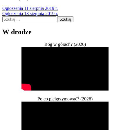
Nawigacja
Ogłoszenia 11 sierpnia 2019 r.
Ogłoszenia 18 sierpnia 2019 r.
wpisu
Szukaj:
W drodze
Bóg w górach? (2026)
Po co pielgrzymować? (2026)