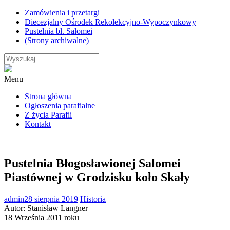
Skip
Zamówienia i przetargi
to
Diecezjalny Ośrodek Rekolekcyjno-Wypoczynkowy
content
Pustelnia bł. Salomei
(Strony archiwalne)
Menu
Strona główna
Ogłoszenia parafialne
Z życia Parafii
Kontakt
Pustelnia Błogosławionej Salomei
Piastównej w Grodzisku koło Skały
admin
28 sierpnia 2019
Historia
Autor: Stanisław Langner
18 Września 2011 roku