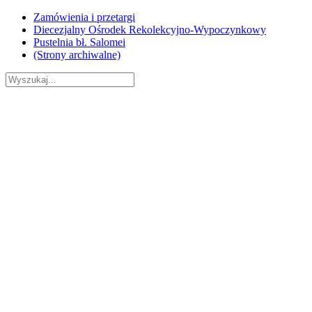
Skip
Zamówienia i przetargi
to
Diecezjalny Ośrodek Rekolekcyjno-Wypoczynkowy
content
Pustelnia bł. Salomei
(Strony archiwalne)