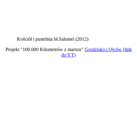
Kościół i pustelnia bł.Salomei (2012)
Projekt "100.000 Kilometrów z marszu"
Grodzisko i Ojców (link
do YT)