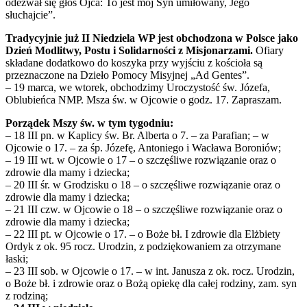
odezwał się głos Ojca: To jest mój Syn umiłowany, Jego
słuchajcie”.
Tradycyjnie już II Niedziela WP jest obchodzona w Polsce jako
Dzień Modlitwy, Postu i Solidarności z Misjonarzami.
Ofiary
składane dodatkowo do koszyka przy wyjściu z kościoła są
przeznaczone na Dzieło Pomocy Misyjnej „Ad Gentes”.
– 19 marca, we wtorek, obchodzimy Uroczystość św. Józefa,
Oblubieńca NMP. Msza św. w Ojcowie o godz. 17. Zapraszam.
Porządek Mszy św. w tym tygodniu:
– 18 III pn. w Kaplicy św. Br. Alberta o 7. – za Parafian; – w
Ojcowie o 17. – za śp. Józefę, Antoniego i Wacława Boroniów;
– 19 III wt. w Ojcowie o 17 – o szczęśliwe rozwiązanie oraz o
zdrowie dla mamy i dziecka;
– 20 III śr. w Grodzisku o 18 – o szczęśliwe rozwiązanie oraz o
zdrowie dla mamy i dziecka;
– 21 III czw. w Ojcowie o 18 – o szczęśliwe rozwiązanie oraz o
zdrowie dla mamy i dziecka;
– 22 III pt. w Ojcowie o 17. – o Boże bł. I zdrowie dla Elżbiety
Ordyk z ok. 95 rocz. Urodzin, z podziękowaniem za otrzymane
łaski;
– 23 III sob. w Ojcowie o 17. – w int. Janusza z ok. rocz. Urodzin,
o Boże bł. i zdrowie oraz o Bożą opiekę dla całej rodziny, zam. syn
z rodziną;