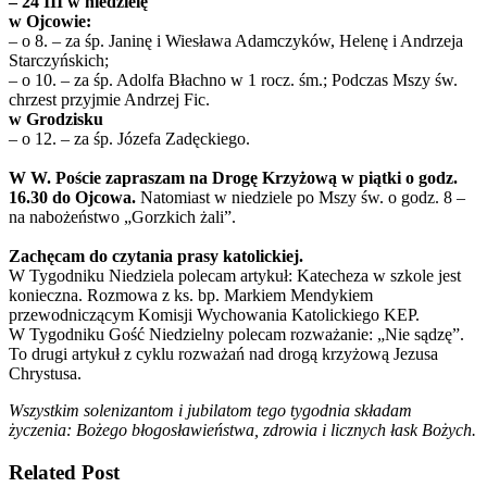
– 24 III w niedzielę
w Ojcowie:
– o 8. – za śp. Janinę i Wiesława Adamczyków, Helenę i Andrzeja
Starczyńskich;
– o 10. – za śp. Adolfa Błachno w 1 rocz. śm.; Podczas Mszy św.
chrzest przyjmie Andrzej Fic.
w Grodzisku
– o 12. – za śp. Józefa Zadęckiego.
W W. Poście zapraszam na Drogę Krzyżową w piątki o godz.
16.30 do Ojcowa.
Natomiast w niedziele po Mszy św. o godz. 8 –
na nabożeństwo „Gorzkich żali”.
Zachęcam do czytania prasy katolickiej.
W Tygodniku Niedziela polecam artykuł: Katecheza w szkole jest
konieczna. Rozmowa z ks. bp. Markiem Mendykiem
przewodniczącym Komisji Wychowania Katolickiego KEP.
W Tygodniku Gość Niedzielny polecam rozważanie: „Nie sądzę”.
To drugi artykuł z cyklu rozważań nad drogą krzyżową Jezusa
Chrystusa.
Wszystkim solenizantom i jubilatom tego tygodnia składam
życzenia: Bożego błogosławieństwa, zdrowia i licznych łask Bożych.
Related Post