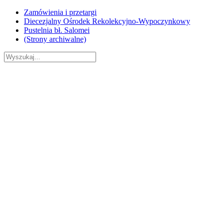
Skip
Zamówienia i przetargi
to
Diecezjalny Ośrodek Rekolekcyjno-Wypoczynkowy
content
Pustelnia bł. Salomei
(Strony archiwalne)