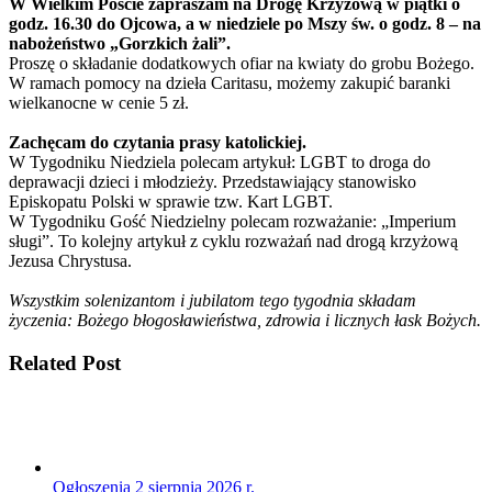
W Wielkim Poście zapraszam na Drogę Krzyżową w piątki o
godz. 16.30 do Ojcowa, a w niedziele po Mszy św. o godz. 8 – na
nabożeństwo „Gorzkich żali”.
Proszę o składanie dodatkowych ofiar na kwiaty do grobu Bożego.
W ramach pomocy na dzieła Caritasu, możemy zakupić baranki
wielkanocne w cenie 5 zł.
Zachęcam do czytania prasy katolickiej.
W Tygodniku Niedziela polecam artykuł: LGBT to droga do
deprawacji dzieci i młodzieży. Przedstawiający stanowisko
Episkopatu Polski w sprawie tzw. Kart LGBT.
W Tygodniku Gość Niedzielny polecam rozważanie: „Imperium
sługi”. To kolejny artykuł z cyklu rozważań nad drogą krzyżową
Jezusa Chrystusa.
Wszystkim solenizantom i jubilatom tego tygodnia składam
życzenia: Bożego błogosławieństwa, zdrowia i licznych łask Bożych.
Related Post
Ogłoszenia 2 sierpnia 2026 r.