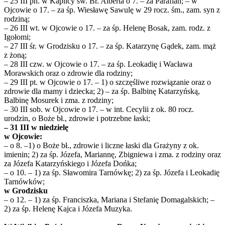
– 25 III pn. w Kaplicy św. Br. Alberta o 7. – za Parafian; – w
Ojcowie o 17. – za śp. Wiesławę Sawulę w 29 rocz. śm., zam. syn z
rodziną;
– 26 III wt. w Ojcowie o 17. – za śp. Helenę Bosak, zam. rodz. z
Igołomi;
– 27 III śr. w Grodzisku o 17. – za śp. Katarzynę Gądek, zam. mąż
z żoną;
– 28 III czw. w Ojcowie o 17. – za śp. Leokadię i Wacława
Morawskich oraz o zdrowie dla rodziny;
– 29 III pt. w Ojcowie o 17. – 1) o szczęśliwe rozwiązanie oraz o
zdrowie dla mamy i dziecka; 2) – za śp. Balbinę Katarzyńską,
Balbinę Mosurek i zma. z rodziny;
– 30 III sob. w Ojcowie o 17. – w int. Cecylii z ok. 80 rocz.
urodzin, o Boże bł., zdrowie i potrzebne łaski;
– 31 III w niedzielę
w Ojcowie:
– o 8. –1) o Boże bł., zdrowie i liczne łaski dla Grażyny z ok.
imienin; 2) za śp. Józefa, Mariannę, Zbigniewa i zma. z rodziny oraz
za Józefa Katarzyńskiego i Józefa Dońka;
– o 10. – 1) za śp. Sławomira Tarnówkę; 2) za śp. Józefa i Leokadię
Tarnówków;
w Grodzisku
– o 12. – 1) za śp. Franciszka, Mariana i Stefanię Domagalskich; –
2) za śp. Helenę Kajca i Józefa Muzyka.