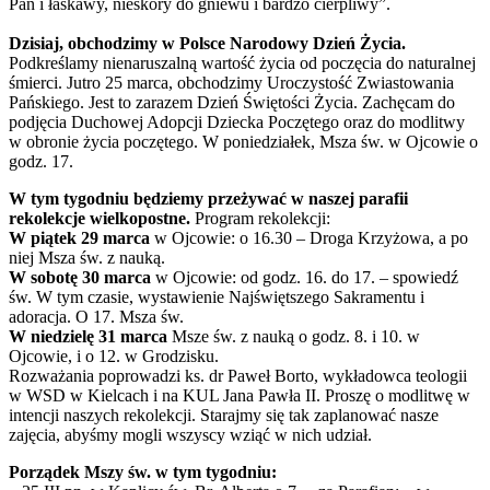
Pan i łaskawy, nieskory do gniewu i bardzo cierpliwy”.
Dzisiaj, obchodzimy w Polsce Narodowy Dzień Życia.
Podkreślamy nienaruszalną wartość życia od poczęcia do naturalnej
śmierci. Jutro 25 marca, obchodzimy Uroczystość Zwiastowania
Pańskiego. Jest to zarazem Dzień Świętości Życia. Zachęcam do
podjęcia Duchowej Adopcji Dziecka Poczętego oraz do modlitwy
w obronie życia poczętego. W poniedziałek, Msza św. w Ojcowie o
godz. 17.
W tym tygodniu będziemy przeżywać w naszej parafii
rekolekcje wielkopostne.
Program rekolekcji:
W piątek 29 marca
w Ojcowie: o 16.30 – Droga Krzyżowa, a po
niej Msza św. z nauką.
W sobotę 30 marca
w Ojcowie: od godz. 16. do 17. – spowiedź
św. W tym czasie, wystawienie Najświętszego Sakramentu i
adoracja. O 17. Msza św.
W niedzielę 31 marca
Msze św. z nauką o godz. 8. i 10. w
Ojcowie, i o 12. w Grodzisku.
Rozważania poprowadzi ks. dr Paweł Borto, wykładowca teologii
w WSD w Kielcach i na KUL Jana Pawła II. Proszę o modlitwę w
intencji naszych rekolekcji. Starajmy się tak zaplanować nasze
zajęcia, abyśmy mogli wszyscy wziąć w nich udział.
Porządek Mszy św. w tym tygodniu: