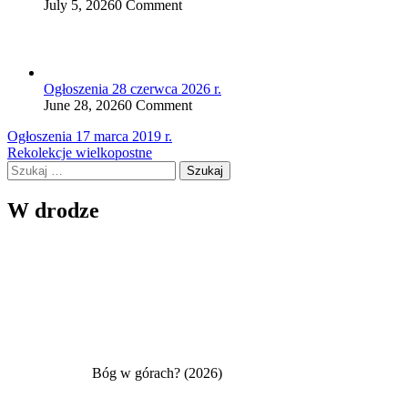
July 5, 2026
0 Comment
Ogłoszenia 28 czerwca 2026 r.
June 28, 2026
0 Comment
Nawigacja
Ogłoszenia 17 marca 2019 r.
Rekolekcje wielkopostne
wpisu
Szukaj:
W drodze
Bóg w górach? (2026)