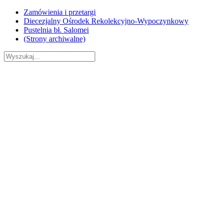
Skip
Zamówienia i przetargi
to
Diecezjalny Ośrodek Rekolekcyjno-Wypoczynkowy
content
Pustelnia bł. Salomei
(Strony archiwalne)