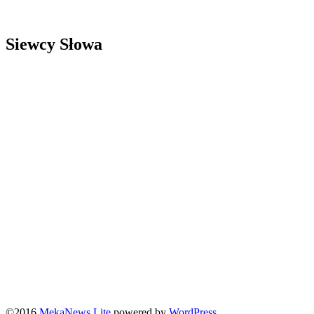
Siewcy Słowa
©2016
MekaNews Lite
powered by
WordPress