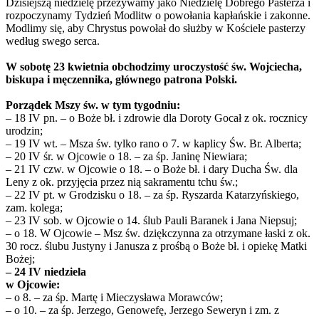
Dzisiejszą niedzielę przeżywamy jako Niedzielę Dobrego Pasterza i
rozpoczynamy Tydzień Modlitw o powołania kapłańskie i zakonne.
Modlimy się, aby Chrystus powołał do służby w Kościele pasterzy
według swego serca.
W sobotę 23 kwietnia obchodzimy uroczystość św. Wojciecha,
biskupa i męczennika, głównego patrona Polski.
Porządek Mszy św. w tym tygodniu:
– 18 IV pn. – o Boże bł. i zdrowie dla Doroty Gocał z ok. rocznicy
urodzin;
– 19 IV wt. – Msza św. tylko rano o 7. w kaplicy Św. Br. Alberta;
– 20 IV śr. w Ojcowie o 18. – za śp. Janinę Niewiara;
– 21 IV czw. w Ojcowie o 18. – o Boże bł. i dary Ducha Św. dla
Leny z ok. przyjęcia przez nią sakramentu tchu św.;
– 22 IV pt. w Grodzisku o 18. – za śp. Ryszarda Katarzyńskiego,
zam. kolega;
– 23 IV sob. w Ojcowie o 14. ślub Pauli Baranek i Jana Niepsuj;
– o 18. W Ojcowie – Msz św. dziękczynna za otrzymane łaski z ok.
30 rocz. ślubu Justyny i Janusza z prośbą o Boże bł. i opiekę Matki
Bożej;
– 24 IV niedziela
w Ojcowie:
– o 8. – za śp. Martę i Mieczysława Morawców;
– o 10. – za śp. Jerzego, Genowefę, Jerzego Seweryn i zm. z