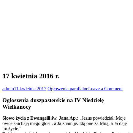
17 kwietnia 2016 r.
on
admin
11 kwietnia 2017
Ogłoszenia parafialne
Leave a Comment
17
kwiet
Ogłoszenia duszpasterskie na IV Niedzielę
2016
Wielkanocy
r.
Słowo życia z Ewangelii św. Jana Ap.:
„Jezus powiedział: Moje
owce słuchają mego głosu, a Ja znam je. Idą one za Mną, a Ja daję
im życie.”