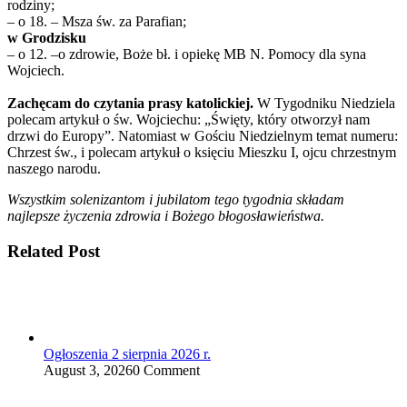
rodziny;
– o 18. – Msza św. za Parafian;
w Grodzisku
– o 12. –o zdrowie, Boże bł. i opiekę MB N. Pomocy dla syna
Wojciech.
Zachęcam do czytania prasy katolickiej.
W Tygodniku Niedziela
polecam artykuł o św. Wojciechu: „Święty, który otworzył nam
drzwi do Europy”. Natomiast w Gościu Niedzielnym temat numeru:
Chrzest św., i polecam artykuł o księciu Mieszku I, ojcu chrzestnym
naszego narodu.
Wszystkim solenizantom i jubilatom tego tygodnia składam
najlepsze życzenia zdrowia i Bożego błogosławieństwa.
Related Post
Ogłoszenia 2 sierpnia 2026 r.
August 3, 2026
0 Comment