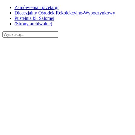
Skip
Zamówienia i przetargi
to
Diecezjalny Ośrodek Rekolekcyjno-Wypoczynkowy
content
Pustelnia bł. Salomei
(Strony archiwalne)