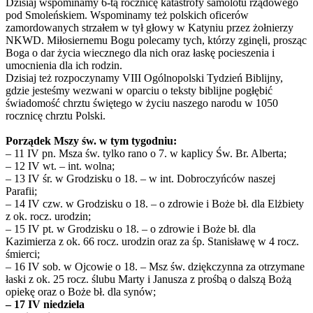
Dzisiaj wspominamy 6-tą rocznicę katastrofy samolotu rządowego
pod Smoleńskiem. Wspominamy też polskich oficerów
zamordowanych strzałem w tył głowy w Katyniu przez żołnierzy
NKWD. Miłosiernemu Bogu polecamy tych, którzy zginęli, prosząc
Boga o dar życia wiecznego dla nich oraz łaskę pocieszenia i
umocnienia dla ich rodzin.
Dzisiaj też rozpoczynamy VIII Ogólnopolski Tydzień Biblijny,
gdzie jesteśmy wezwani w oparciu o teksty biblijne pogłębić
świadomość chrztu świętego w życiu naszego narodu w 1050
rocznicę chrztu Polski.
Porządek Mszy św. w tym tygodniu:
– 11 IV pn. Msza św. tylko rano o 7. w kaplicy Św. Br. Alberta;
– 12 IV wt. – int. wolna;
– 13 IV śr. w Grodzisku o 18. – w int. Dobroczyńców naszej
Parafii;
– 14 IV czw. w Grodzisku o 18. – o zdrowie i Boże bł. dla Elżbiety
z ok. rocz. urodzin;
– 15 IV pt. w Grodzisku o 18. – o zdrowie i Boże bł. dla
Kazimierza z ok. 66 rocz. urodzin oraz za śp. Stanisławę w 4 rocz.
śmierci;
– 16 IV sob. w Ojcowie o 18. – Msz św. dziękczynna za otrzymane
łaski z ok. 25 rocz. ślubu Marty i Janusza z prośbą o dalszą Bożą
opiekę oraz o Boże bł. dla synów;
– 17 IV niedziela