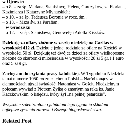
w Ojcowie:
– o 8. – za śp. Mariana, Stanisławę, Helenę Garczyków, za Floriana,
Kazimierza i Katarzynę Młynarskich;
– o 10. – za śp. Tadeusza Boronia w rocz. śm.;
– o 18. – Msza św. za Parafian;
w Grodzisku
– o 12. – za śp. Stanisława, Genowefę i Adolfa Kiszków.
Dziękuję za ofiary złożone w zeszłą niedzielę na Caritas w
wysokości 412 zł.
Dziękuję jednej rodzinie za ofiarę na Kościół w
wysokości 50 zł. Dziękuję też dwójce dzieci za ofiary wielkopostne
złożone do skarbonki miłosierdzia w wysokości: 28 zł 5 gr. i 1 euro
oraz 5 zł 9 gr.
Zachęcam do czytania prasy katolickiej.
W Tygodniku Niedziela
temat numeru: 1050 rocznica chrztu Polski – Naród tonący w
ciemnościach ujrzał światłość. Natomiast w Gościu Niedzielnym
polecam wywiad z Piotrem Żyłką o zmarłym na raka ks. Janie
Kaczkowskim, o księdzu, który żył „na pełnej petardzie”.
Wszystkim solenizantom i jubilatom tego tygodnia składam
najlepsze życzenia zdrowia i Bożego błogosławieństwa.
Related Post