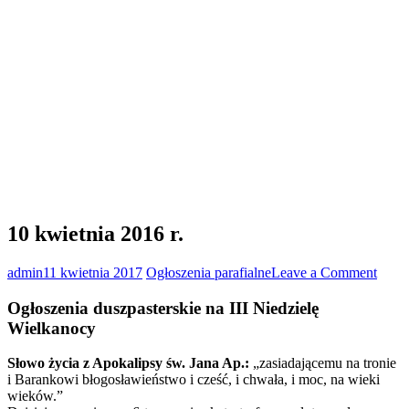
10 kwietnia 2016 r.
on
admin
11 kwietnia 2017
Ogłoszenia parafialne
Leave a Comment
10
kwiet
Ogłoszenia duszpasterskie na III Niedzielę
2016
Wielkanocy
r.
Słowo życia z Apokalipsy św. Jana Ap.:
„zasiadającemu na tronie
i Barankowi błogosławieństwo i cześć, i chwała, i moc, na wieki
wieków.”