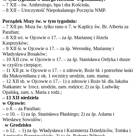
– 7 XII – św. Ambrożego, bpa i dra Kościoła,
– 8 XII – Uroczystość Niepokalanego Poczęcia NMP.
Porządek Mszy św. w tym tygodniu:
– 7 XII pn. Msza św. tylko rano o 7. w Kaplicy św. Br. Alberta za
Parafian;
– 8 XII wt. w Ojcowie o 17. – za śp. Mariannę i Józefa
Kasprzyków;
– 9 XII śr. w Ojcowie o 17. – za śp. Weronikę, Mariannę i
Władysława Bosaków;
– 10 XII czw. w Ojcowie o 17. – za śp. Stanisława Ordyka i dusze
w czyśćcu cierpiące;
– 11 XII pt. w Ojcowie o 17. – o zdrowie, Boże bł. i potrzebne łaski
dla Maksymiliana z ok. 1 rocznicy urodzin, zam. mama;
– 12 XII sb. w Ojcowie o 17.– 1) o zdrowie i Boże bł. dla Jakuba
Natkaniec w 1rocz. urodzin, zam. rodzice; 2) za śp. Ludwikę
Opalską, zam. s. Maria z rodz.;
– 13 XII niedziela
w Ojcowie:
– o 8. – za Parafian;
– o 10. – 1) za śp. Stanisława Płaskiego; 2) za śp. Adama i
Wiesławę Sowulów;
w Grodzisku
– o 12. – 1) za śp. Władysława i Kazimierza Dziedziców, Tomka i
Agnieszkę Parzniewskich; 2) za śp. Roberta Półtorak.