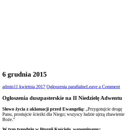
6 grudnia 2015
on
admin
11 kwietnia 2017
Ogłoszenia parafialne
Leave a Comment
6
grudn
Ogłoszenia duszpasterskie na II Niedzielę Adwentu
2015
Słowo życia z aklamacji przed Ewangelią:
„Przygotujcie drogę
Panu, prostujcie ścieżki dla Niego; wszyscy ludzie ujrzą zbawienie
Boże.”
W tym tygodniu w liturgii Kościoła wspominamy: