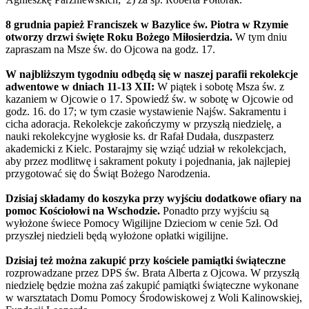
8 grudnia papież Franciszek w Bazylice św. Piotra w Rzymie
otworzy drzwi święte Roku Bożego Miłosierdzia.
W tym dniu
zapraszam na Msze św. do Ojcowa na godz. 17.
W najbliższym tygodniu odbędą się w naszej parafii rekolekcje
adwentowe w dniach 11-13 XII:
W piątek i sobotę Msza św. z
kazaniem w Ojcowie o 17. Spowiedź św. w sobotę w Ojcowie od
godz. 16. do 17; w tym czasie wystawienie Najśw. Sakramentu i
cicha adoracja. Rekolekcje zakończymy w przyszłą niedzielę, a
nauki rekolekcyjne wygłosie ks. dr Rafał Dudała, duszpasterz
akademicki z Kielc. Postarajmy się wziąć udział w rekolekcjach,
aby przez modlitwę i sakrament pokuty i pojednania, jak najlepiej
przygotować się do Świąt Bożego Narodzenia.
Dzisiaj składamy do koszyka przy wyjściu dodatkowe ofiary na
pomoc Kościołowi na Wschodzie.
Ponadto przy wyjściu są
wyłożone świece Pomocy Wigilijne Dzieciom w cenie 5zł. Od
przyszłej niedzieli będą wyłożone opłatki wigilijne.
Dzisiaj też można zakupić przy kościele pamiątki świąteczne
rozprowadzane przez DPS św. Brata Alberta z Ojcowa. W przyszłą
niedzielę będzie można zaś zakupić pamiątki świąteczne wykonane
w warsztatach Domu Pomocy Środowiskowej z Woli Kalinowskiej,