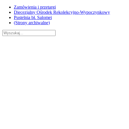
Skip
Zamówienia i przetargi
to
Diecezjalny Ośrodek Rekolekcyjno-Wypoczynkowy
content
Pustelnia bł. Salomei
(Strony archiwalne)