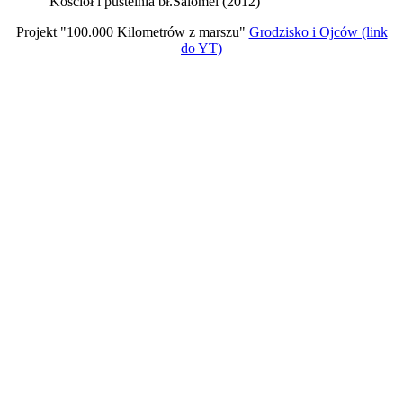
Kościół i pustelnia bł.Salomei (2012)
Projekt "100.000 Kilometrów z marszu"
Grodzisko i Ojców (link
do YT)