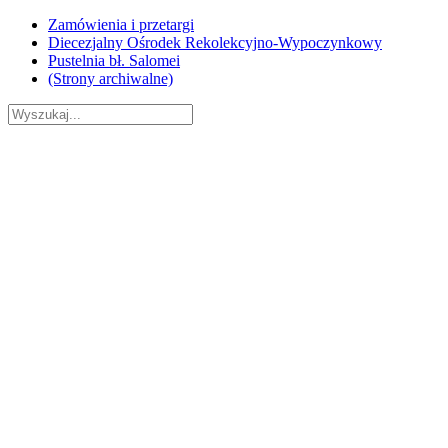
Skip
Zamówienia i przetargi
to
Diecezjalny Ośrodek Rekolekcyjno-Wypoczynkowy
content
Pustelnia bł. Salomei
(Strony archiwalne)