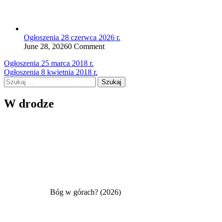
Ogłoszenia 28 czerwca 2026 r.
June 28, 2026
0 Comment
Nawigacja
Ogłoszenia 25 marca 2018 r.
Ogłoszenia 8 kwietnia 2018 r.
wpisu
Szukaj:
W drodze
Bóg w górach? (2026)