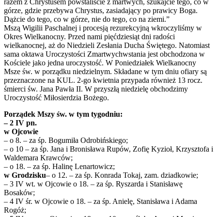
razem z Chrystusem powstaliście z martwych, szukajcie tego, co w
górze, gdzie przebywa Chrystus, zasiadający po prawicy Boga.
Dążcie do tego, co w górze, nie do tego, co na ziemi.”
Mszą Wigilii Paschalnej i procesją rezurekcyjną wkroczyliśmy w
Okres Wielkanocny. Przed nami pięćdziesiąt dni radości
wielkanocnej, aż do Niedzieli Zesłania Ducha Świętego. Natomiast
sama oktawa Uroczystości Zmartwychwstania jest obchodzona w
Kościele jako jedna uroczystość. W Poniedziałek Wielkanocny
Msze św. w porządku niedzielnym. Składane w tym dniu ofiary są
przeznaczone na KUL. 2-go kwietnia przypada również 13 rocz.
śmierci św. Jana Pawła II. W przyszłą niedzielę obchodzimy
Uroczystość Miłosierdzia Bożego.
Porządek Mszy św. w tym tygodniu:
– 2 IV pn.
w Ojcowie
– o 8. – za śp. Bogumiła Odrobińskiego;
– o 10 – za śp. Jana i Bronisława Rupów, Zofię Kyzioł, Krzysztofa i
Waldemara Krawców;
– o 18. – za śp. Halinę Lenartowicz;
w Grodzisku
– o 12. – za śp. Konrada Tokaj, zam. dziadkowie;
– 3 IV wt. w Ojcowie o 18. – za śp. Ryszarda i Stanisławę
Bosaków;
– 4 IV śr. w Ojcowie o 18. – za śp. Anielę, Stanisława i Adama
Rogóż;