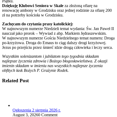
Piątku.
Dziękuję Klubowi Seniora w Skale
za złożoną ofiarę na
renowację ambony w Grodzisku oraz jednej rodzinie za ofiarę 200
zł na potrzeby kościoła w Grodzisku.
Zachęcam do czytania prasy katolickiej:
W najnowszym numerze Niedzieli temat wydania: Św. Jan Paweł II
nauczał jako prorok – Wywiad z abp. Markiem Jędraszewskim.
W najnowszym numerze Gościa Niedzielnego temat numeru: Droga
po-krzyżowa. Droga do Emaus to ciąg dalszy drogi krzyżowej.
Jezus po przejściu przez śmierć idzie drogą człowieka i leczy serca.
Wszystkim solenizantom i jubilatom tego tygodnia składam
najlepsze życzenia zdrowia i Bożego błogosławieństwa. Z okazji
imienin składam w imieniu nas wszystkich najlepsze życzenia
obfitych łask Bożych P. Grażynie Rodek.
Related Post
Ogłoszenia 2 sierpnia 2026 r.
August 3, 2026
0 Comment