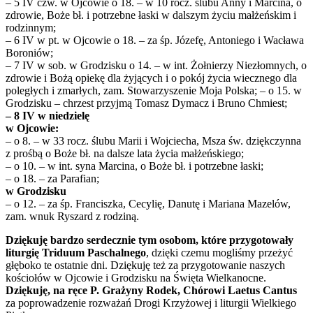
– 5 IV czw. w Ojcowie o 18. – w 10 rocz. ślubu Anny i Marcina, o
zdrowie, Boże bł. i potrzebne łaski w dalszym życiu małżeńskim i
rodzinnym;
– 6 IV w pt. w Ojcowie o 18. – za śp. Józefę, Antoniego i Wacława
Boroniów;
– 7 IV w sob. w Grodzisku o 14. – w int. Żołnierzy Niezłomnych, o
zdrowie i Bożą opiekę dla żyjących i o pokój życia wiecznego dla
poległych i zmarłych, zam. Stowarzyszenie Moja Polska; – o 15. w
Grodzisku – chrzest przyjmą Tomasz Dymacz i Bruno Chmiest;
– 8 IV w niedzielę
w Ojcowie:
– o 8. – w 33 rocz. ślubu Marii i Wojciecha, Msza św. dziękczynna
z prośbą o Boże bł. na dalsze lata życia małżeńskiego;
– o 10. – w int. syna Marcina, o Boże bł. i potrzebne łaski;
– o 18. – za Parafian;
w Grodzisku
– o 12. – za śp. Franciszka, Cecylię, Danutę i Mariana Mazelów,
zam. wnuk Ryszard z rodziną.
Dziękuję bardzo serdecznie tym osobom, które przygotowały
liturgię Triduum Paschalnego
, dzięki czemu mogliśmy przeżyć
głęboko te ostatnie dni. Dziękuję też za przygotowanie naszych
kościołów w Ojcowie i Grodzisku na Święta Wielkanocne.
Dziękuję, na ręce P. Grażyny Rodek, Chórowi Laetus Cantus
za poprowadzenie rozważań Drogi Krzyżowej i liturgii Wielkiego