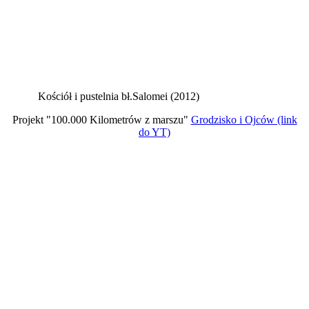
Kościół i pustelnia bł.Salomei (2012)
Projekt "100.000 Kilometrów z marszu"
Grodzisko i Ojców (link
do YT)