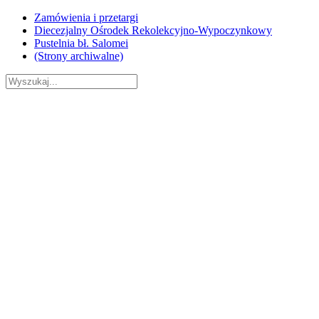
Skip
Zamówienia i przetargi
to
Diecezjalny Ośrodek Rekolekcyjno-Wypoczynkowy
content
Pustelnia bł. Salomei
(Strony archiwalne)