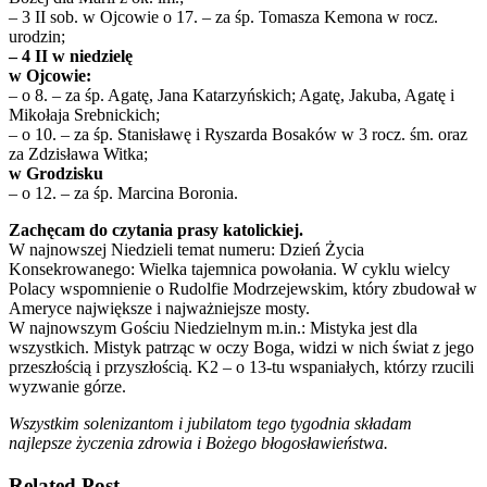
– 3 II sob. w Ojcowie o 17. – za śp. Tomasza Kemona w rocz.
urodzin;
– 4 II w niedzielę
w Ojcowie:
– o 8. – za śp. Agatę, Jana Katarzyńskich; Agatę, Jakuba, Agatę i
Mikołaja Srebnickich;
– o 10. – za śp. Stanisławę i Ryszarda Bosaków w 3 rocz. śm. oraz
za Zdzisława Witka;
w Grodzisku
– o 12. – za śp. Marcina Boronia.
Zachęcam do czytania prasy katolickiej.
W najnowszej Niedzieli temat numeru: Dzień Życia
Konsekrowanego: Wielka tajemnica powołania. W cyklu wielcy
Polacy wspomnienie o Rudolfie Modrzejewskim, który zbudował w
Ameryce największe i najważniejsze mosty.
W najnowszym Gościu Niedzielnym m.in.: Mistyka jest dla
wszystkich. Mistyk patrząc w oczy Boga, widzi w nich świat z jego
przeszłością i przyszłością. K2 – o 13-tu wspaniałych, którzy rzucili
wyzwanie górze.
Wszystkim solenizantom i jubilatom tego tygodnia składam
najlepsze życzenia zdrowia i Bożego błogosławieństwa.
Related Post