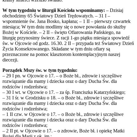
W tym tygodniu w liturgii Kościoła wspominamy:
– Dzisiaj
obchodzimy 65 Światowy Dzień Trędowatych. – 31 I –
wspomnienie św. Jana Bosko, kapłana; – 1 II – pierwszy czwartek
miesiąca; W tym dniu modlimy się o nowe powołania do służby
Bożej w Kościele. – 2 II – święto Ofiarowania Pańskiego, na
liturgię przynosimy świece. Z racji 1-go piątku miesiąca spowiedź
św. w Ojcowie od godz. 16.30. 2 II – przypada też Światowy Dzień
Życia Konsekrowanego. Składane w tym dniu ofiary są
przeznaczone na pomoc klasztorom kontemplacyjnym naszej
diecezji.
Porządek Mszy św. w tym tygodniu:
– 29 I pn. w Ojcowie o 17. – o Boże bł., zdrowie i szczęśliwe
rozwiązanie dla mamy i dziecka oraz o dary Ducha Św. dla
rodziców i rodzeństwa;
– 30 I wt. w Ojcowie o 17. – za śp. Franciszka Katarzyńskiego;
– 31 I śr. w Grodzisku o 18. – o Boże bł., zdrowie i szczęśliwe
rozwiązanie dla mamy i dziecka oraz o dary Ducha Św. dla
rodziców i rodzeństwa;
– 1 II czw. w Ojcowie o 17. – o Boże bł., zdrowie i szczęśliwe
rozwiązanie dla mamy i dziecka oraz o dary Ducha Św. dla
rodziców i rodzeństwa;
– 2 II pt. w Ojcowie o 17. – o zdrowie, Boże bł. i opiekę Matki
Bożej dla Marii z ok. im.;