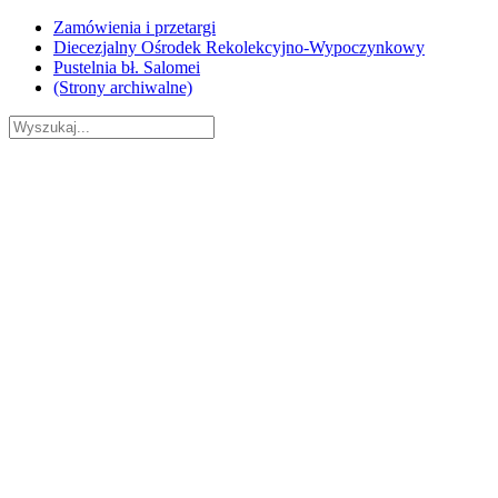
Skip
Zamówienia i przetargi
to
Diecezjalny Ośrodek Rekolekcyjno-Wypoczynkowy
content
Pustelnia bł. Salomei
(Strony archiwalne)