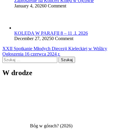
Zaproszenie na Koncert Kolęd w Ojcowie
January 4, 2026
0 Comment
KOLĘDA W PARAFII 8 – 11 .I. 2026
December 27, 2025
0 Comment
Nawigacja
XXII Spotkanie Młodych Diecezji Kieleckiej w Wiślicy
Ogłoszenia 16 czerwca 2024 r.
wpisu
Szukaj:
W drodze
Bóg w górach? (2026)