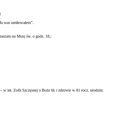
ą
k Ja was umiłowałem”.
praszam na Mszę św. o godz. 18.;
– w int. Zofii Szczęsnej o Boże bł. i zdrowie w 81 rocz. urodzin;