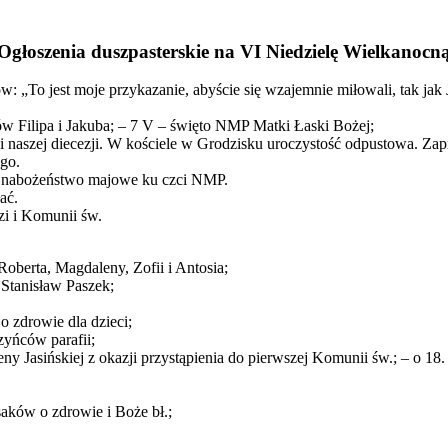
Ogłoszenia duszpasterskie na VI Niedzielę Wielkanocn
: „To jest moje przykazanie, abyście się wzajemnie miłowali, tak ja
w Filipa i Jakuba; – 7 V – święto NMP Matki Łaski Bożej;
 i naszej diecezji. W kościele w Grodzisku uroczystość odpustowa. Za
go.
w. nabożeństwo majowe ku czci NMP.
ać.
i i Komunii św.
Roberta, Magdaleny, Zofii i Antosia;
 Stanisław Paszek;
o zdrowie dla dzieci;
zyńców parafii;
y Jasińskiej z okazji przystąpienia do pierwszej Komunii św.; – o 18. 
saków o zdrowie i Boże bł.;