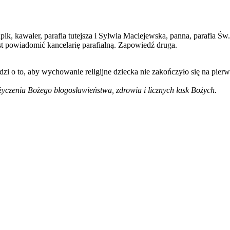
k, kawaler, parafia tutejsza i Sylwia Maciejewska, panna, parafia Ś
t powiadomić kancelarię parafialną. Zapowiedź druga.
dzi o to, aby wychowanie religijne dziecka nie zakończyło się na pier
życzenia Bożego błogosławieństwa, zdrowia i licznych łask Bożych.