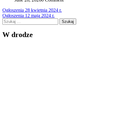
Nawigacja
Ogłoszenia 28 kwietnia 2024 r.
Ogłoszenia 12 maja 2024 r.
wpisu
Szukaj:
W drodze