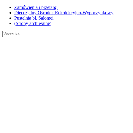
Skip
Zamówienia i przetargi
to
Diecezjalny Ośrodek Rekolekcyjno-Wypoczynkowy
content
Pustelnia bł. Salomei
(Strony archiwalne)