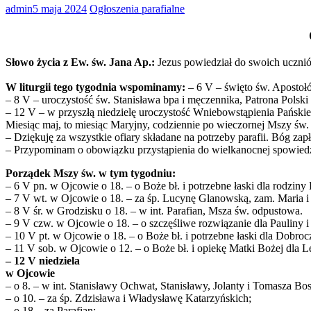
admin
5 maja 2024
Ogłoszenia parafialne
Słowo życia z Ew. św. Jana Ap.:
Jezus powiedział do swoich uczniów
W liturgii tego tygodnia wspominamy:
– 6 V – święto św. Apostołó
– 8 V – uroczystość św. Stanisława bpa i męczennika, Patrona Polski
– 12 V – w przyszłą niedzielę uroczystość Wniebowstąpienia Pańskie
Miesiąc maj, to miesiąc Maryjny, codziennie po wieczornej Mszy ś
– Dziękuję za wszystkie ofiary składane na potrzeby parafii. Bóg zapł
– Przypominam o obowiązku przystąpienia do wielkanocnej spowiedz
Porządek Mszy św. w tym tygodniu:
– 6 V pn. w Ojcowie o 18. – o Boże bł. i potrzebne łaski dla rodziny 
– 7 V wt. w Ojcowie o 18. – za śp. Lucynę Glanowską, zam. Maria i
– 8 V śr. w Grodzisku o 18. – w int. Parafian, Msza św. odpustowa.
– 9 V czw. w Ojcowie o 18. – o szczęśliwe rozwiązanie dla Pauliny i 
– 10 V pt. w Ojcowie o 18. – o Boże bł. i potrzebne łaski dla Dobroc
– 11 V sob. w Ojcowie o 12. – o Boże bł. i opiekę Matki Bożej dla Len
– 12 V niedziela
w Ojcowie
– o 8. – w int. Stanisławy Ochwat, Stanisławy, Jolanty i Tomasza Bo
– o 10. – za śp. Zdzisława i Władysławę Katarzyńskich;
– o 18 – za Parafian;