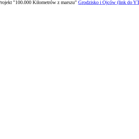
rojekt "100.000 Kilometrów z marszu"
Grodzisko i Ojców (link do Y