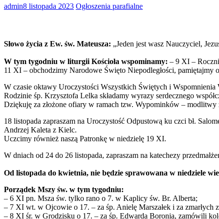
admin
8 listopada 2023
Ogłoszenia parafialne
Słowo życia z Ew. św. Mateusza:
„Jeden jest wasz Nauczyciel, Jezus
W tym tygodniu w liturgii Kościoła wspominamy:
– 9 XI – Rocznic
11 XI – obchodzimy Narodowe Święto Niepodległości, pamiętajmy o
W czasie oktawy Uroczystości Wszystkich Świętych i Wspomnienia
Rodzinie śp. Krzysztofa Lelka składamy wyrazy serdecznego współc
Dziękuję za złożone ofiary w ramach tzw. Wypominków – modlitwy za 
18 listopada zapraszam na Uroczystość Odpustową ku czci bł. Salom
Andrzej Kaleta z Kielc.
Uczcimy również naszą Patronkę w niedzielę 19 XI.
W dniach od 24 do 26 listopada, zapraszam na katechezy przedmałżeń
Od listopada do kwietnia, nie będzie sprawowana w niedziele wi
Porządek Mszy św. w tym tygodniu:
– 6 XI pn. Msza św. tylko rano o 7. w Kaplicy św. Br. Alberta;
– 7 XI wt. w Ojcowie o 17. – za śp. Anielę Marszałek i za zmarłych 
– 8 XI śr. w Grodzisku o 17. – za śp. Edwarda Boronia, zamówili kole