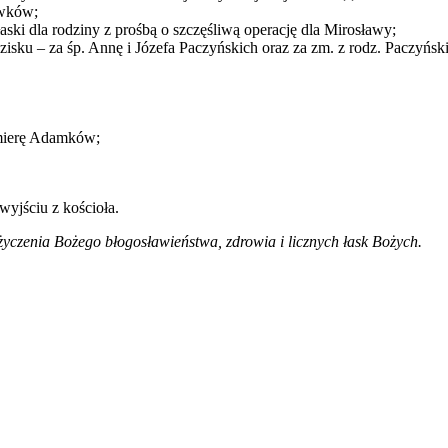
ówków;
aski dla rodziny z prośbą o szczęśliwą operację dla Mirosławy;
zisku – za śp. Annę i Józefa Paczyńskich oraz za zm. z rodz. Paczyńs
zimierę Adamków;
yjściu z kościoła.
życzenia Bożego błogosławieństwa, zdrowia i licznych łask Bożych.