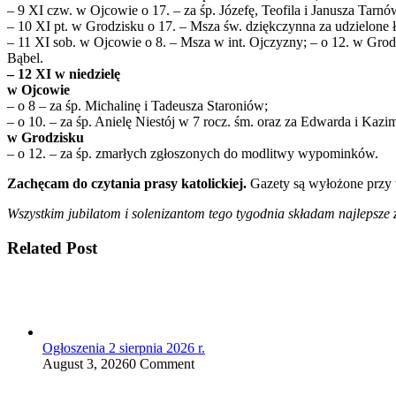
– 9 XI czw. w Ojcowie o 17. – za śp. Józefę, Teofila i Janusza Tarn
– 10 XI pt. w Grodzisku o 17. – Msza św. dziękczynna za udzielone ł
– 11 XI sob. w Ojcowie o 8. – Msza w int. Ojczyzny; – o 12. w Grod
Bąbel.
– 12 XI w niedzielę
w Ojcowie
– o 8 – za śp. Michalinę i Tadeusza Staroniów;
– o 10. – za śp. Anielę Niestój w 7 rocz. śm. oraz za Edwarda i Ka
w Grodzisku
– o 12. – za śp. zmarłych zgłoszonych do modlitwy wypominków.
Zachęcam do czytania prasy katolickiej.
Gazety są wyłożone przy w
Wszystkim jubilatom i solenizantom tego tygodnia składam najlepsze 
Related Post
Ogłoszenia 2 sierpnia 2026 r.
August 3, 2026
0 Comment