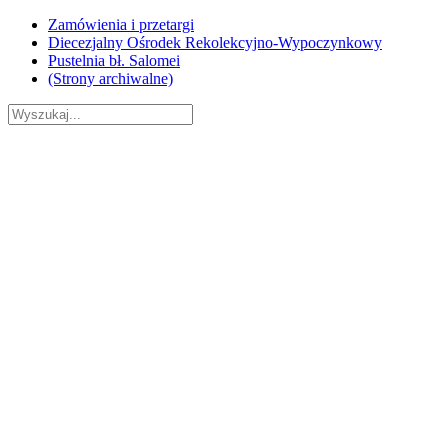
Skip
Zamówienia i przetargi
to
Diecezjalny Ośrodek Rekolekcyjno-Wypoczynkowy
content
Pustelnia bł. Salomei
(Strony archiwalne)