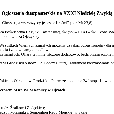
Ogłoszenia duszpasterskie na XXXI Niedzielę Zwykłą
 Chrystus, a wy wszyscy jesteście braćmi” (por. Mt 23,8).
a Poświęcenia Bazyliki Laterańskiej, święto; – 10 XI – św. Leona Wiel
 modlitwie za Ojczyznę.
 Wszystkich Wiernych Zmarłych możemy uzyskać odpust zupełny dla 
zucia i zapewniamy o modlitwie.
zmarłych. Ofiary te i inne, złożone dodatkowo, będą przeznaczone na
ei w Grodzisku o godz. 12. Podczas liturgii sakrament bierzmowania 
skie do Ośrodka w Grodzisku. Pierwsze spotkanie 24 listopada, w piąt
eczorem Msza św. w kaplicy w Ojcowie.
z rodz. Źrałków i Zadęckich;
dzy i koleżanki z Senioralnej Rady Miejskiej w Skale; ;