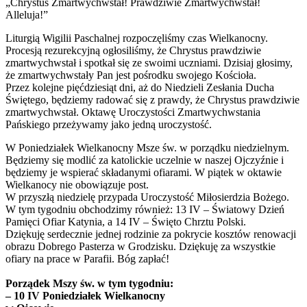
„Chrystus Zmartwychwstał! Prawdziwie Zmartwychwstał!
Alleluja!”
Liturgią Wigilii Paschalnej rozpoczęliśmy czas Wielkanocny.
Procesją rezurekcyjną ogłosiliśmy, że Chrystus prawdziwie
zmartwychwstał i spotkał się ze swoimi uczniami. Dzisiaj głosimy,
że zmartwychwstały Pan jest pośrodku swojego Kościoła.
Przez kolejne pięćdziesiąt dni, aż do Niedzieli Zesłania Ducha
Świętego, będziemy radować się z prawdy, że Chrystus prawdziwie
zmartwychwstał. Oktawę Uroczystości Zmartwychwstania
Pańskiego przeżywamy jako jedną uroczystość.
W Poniedziałek Wielkanocny Msze św. w porządku niedzielnym.
Będziemy się modlić za katolickie uczelnie w naszej Ojczyźnie i
będziemy je wspierać składanymi ofiarami. W piątek w oktawie
Wielkanocy nie obowiązuje post.
W przyszłą niedzielę przypada Uroczystość Miłosierdzia Bożego.
W tym tygodniu obchodzimy również: 13 IV – Światowy Dzień
Pamięci Ofiar Katynia, a 14 IV – Święto Chrztu Polski.
Dziękuję serdecznie jednej rodzinie za pokrycie kosztów renowacji
obrazu Dobrego Pasterza w Grodzisku. Dziękuję za wszystkie
ofiary na prace w Parafii. Bóg zapłać!
Porządek Mszy św. w tym tygodniu:
– 10 IV Poniedziałek Wielkanocny