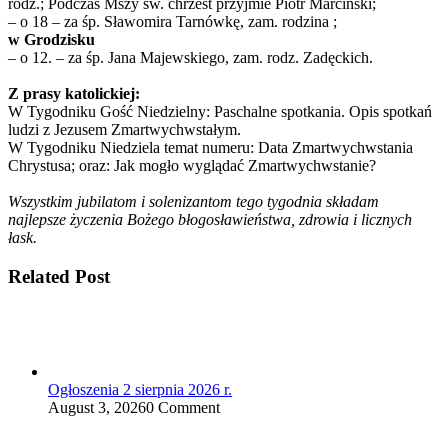
rodz.; Podczas Mszy św. chrzest przyjmie Piotr Marciński;
– o 18 – za śp. Sławomira Tarnówkę, zam. rodzina ;
w Grodzisku
– o 12. – za śp. Jana Majewskiego, zam. rodz. Zadęckich.
Z prasy katolickiej:
W Tygodniku Gość Niedzielny: Paschalne spotkania. Opis spotkań
ludzi z Jezusem Zmartwychwstałym.
W Tygodniku Niedziela temat numeru: Data Zmartwychwstania
Chrystusa; oraz: Jak mogło wyglądać Zmartwychwstanie?
Wszystkim jubilatom i solenizantom tego tygodnia składam
najlepsze życzenia Bożego błogosławieństwa, zdrowia i licznych
łask.
Related Post
Ogłoszenia 2 sierpnia 2026 r.
August 3, 2026
0 Comment