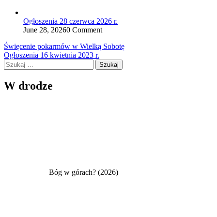
Ogłoszenia 28 czerwca 2026 r.
June 28, 2026
0 Comment
Nawigacja
Święcenie pokarmów w Wielką Sobotę
Ogłoszenia 16 kwietnia 2023 r.
wpisu
Szukaj:
W drodze
Bóg w górach? (2026)