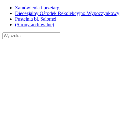
Skip
Zamówienia i przetargi
to
Diecezjalny Ośrodek Rekolekcyjno-Wypoczynkowy
content
Pustelnia bł. Salomei
(Strony archiwalne)