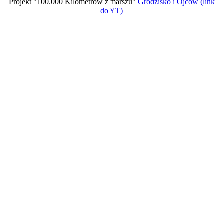
Projekt "100.000 Kilometrów z marszu"
Grodzisko i Ojców (link
do YT)