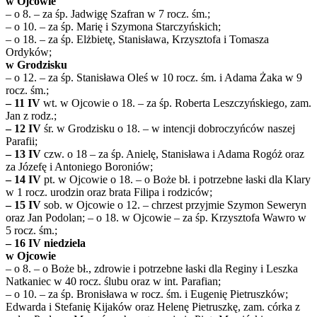
w Ojcowie
– o 8. – za śp. Jadwigę Szafran w 7 rocz. śm.;
– o 10. – za śp. Marię i Szymona Starczyńskich;
– o 18. – za śp. Elżbietę, Stanisława, Krzysztofa i Tomasza
Ordyków;
w Grodzisku
– o 12. – za śp. Stanisława Oleś w 10 rocz. śm. i Adama Żaka w 9
rocz. śm.;
– 11 IV
wt. w Ojcowie o 18. – za śp. Roberta Leszczyńskiego, zam.
Jan z rodz.;
– 12 IV
śr. w Grodzisku o 18. – w intencji dobroczyńców naszej
Parafii;
– 13 IV
czw. o 18 – za śp. Anielę, Stanisława i Adama Rogóż oraz
za Józefę i Antoniego Boroniów;
– 14 IV
pt. w Ojcowie o 18. – o Boże bł. i potrzebne łaski dla Klary
w 1 rocz. urodzin oraz brata Filipa i rodziców;
– 15 IV
sob. w Ojcowie o 12. – chrzest przyjmie Szymon Seweryn
oraz Jan Podolan; – o 18. w Ojcowie – za śp. Krzysztofa Wawro w
5 rocz. śm.;
– 16 IV niedziela
w Ojcowie
– o 8. – o Boże bł., zdrowie i potrzebne łaski dla Reginy i Leszka
Natkaniec w 40 rocz. ślubu oraz w int. Parafian;
– o 10. – za śp. Bronisława w rocz. śm. i Eugenię Pietruszków;
Edwarda i Stefanię Kijaków oraz Helenę Pietruszkę, zam. córka z