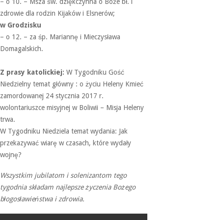
– o 10. – Msza św. dziękczynna o Boże bł. i
zdrowie dla rodzin Kijaków i Elsnerów;
w Grodzisku
– o 12. – za śp. Mariannę i Mieczysława
Domagalskich.
Z prasy katolickiej:
W Tygodniku Gość
Niedzielny temat główny : o życiu Heleny Kmieć
zamordowanej 24 stycznia 2017 r.
wolontariuszce misyjnej w Boliwii – Misja Heleny
trwa.
W Tygodniku Niedziela temat wydania: Jak
przekazywać wiarę w czasach, które wydały
wojnę?
Wszystkim jubilatom i solenizantom tego
tygodnia składam najlepsze życzenia Bożego
błogosławieństwa i zdrowia.