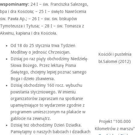
wspominamy:
24 I – św. Franciszka Salezego,
bpa i dra Kościoła; – 25 I – święto Nawrócenia
św. Pawła Ap.; – 26 I – św. św. biskupów
Tymoteusza i Tytusa; – 28 I – św. Tomasza z
Akwinu, kapłana i dra Kościoła.
Od 18 do 25 stycznia trwa Tydzień
Modlitwy o Jedność Chrześcijan.
Kościół i pustelnia
Dzisiaj po raz piąty obchodzimy Niedzielę
bł.Salomei (2012)
Słowa Bożego. Przez lekturę Pisma
Świętego, chciejmy lepiej poznać samego
Boga i dzieło zbawienia.
Dzisiaj obchodzimy 160 rocz. wybuchu
powstania styczniowego. W imieniu
organizatorów zapraszam na spotkanie
upamiętniające to wydarzenie zgodnie z
programem umieszczonym na plakacie w
gablocie na zewnątrz.
Projekt "100.000
Dzisiaj też obchodzimy Dzień Dziadka.
Kilometrów z marszu"
Pamiętajmy o naszych babciach i dziadkach