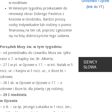
Grodzisko i Ojców
w modlitwie.
(link do YT)
W minionym tygodniu przekazałem do
renowacji obraz Dobrego Pasterza z
kościoła w Grodzisku. Bardzo proszę
osoby indywidualne lub rodziny o pomoc
finansową na ten cel, poprzez zgłoszenie
się na listę dobroczyńców tego zadania.
Porządek Mszy św. w tym tygodniu:
– od poniedziałku do czwartku Msza św. tylko
rano o 7. w kaplicy św. Br. Alberta;
SIEWCY
– 27 I w pt. w Ojcowie o 17. – w int. Natalii w 5
SŁOWA
rocz. ur. i Kacpra w 3 rocz. ur., o Boże bł. i
zdrowie;
– 28 I sb. w Ojcowie w Ojcowie o 17. – o
zdrowie i Boże bł. dla Jolanty i jej rodziny;
– 29 I niedziela
w Ojcowie
– o 8. – za śp. Jerzego Łukasika w 1 rocz. śm.;