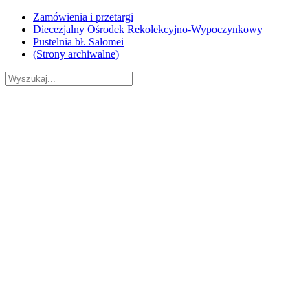
Skip
Zamówienia i przetargi
to
Diecezjalny Ośrodek Rekolekcyjno-Wypoczynkowy
content
Pustelnia bł. Salomei
(Strony archiwalne)