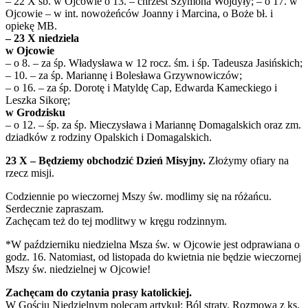
– 22 X sb. w Ojcowie o 13. – chrzest Szymona Wojdyły; – o 17. w
Ojcowie – w int. nowożeńców Joanny i Marcina, o Boże bł. i
opiekę MB.
– 23 X niedziela
w Ojcowie
– o 8. – za śp. Władysława w 12 rocz. śm. i śp. Tadeusza Jasińskich;
– 10. – za śp. Mariannę i Bolesława Grzywnowiczów;
– o 16. – za śp. Dorotę i Matyldę Cap, Edwarda Kameckiego i
Leszka Sikorę;
w Grodzisku
– o 12. – śp. za śp. Mieczysława i Mariannę Domagalskich oraz zm.
dziadków z rodziny Opalskich i Domagalskich.
23 X – Będziemy obchodzić Dzień Misyjny.
Złożymy ofiary na
rzecz misji.
Codziennie po wieczornej Mszy św. modlimy się na różańcu.
Serdecznie zapraszam.
Zachęcam też do tej modlitwy w kręgu rodzinnym.
*W październiku niedzielna Msza św. w Ojcowie jest odprawiana o
godz. 16. Natomiast, od listopada do kwietnia nie będzie wieczornej
Mszy św. niedzielnej w Ojcowie!
Zachęcam do czytania prasy katolickiej.
W Gościu Niedzielnym polecam artykuł: Ból straty. Rozmowa z ks.