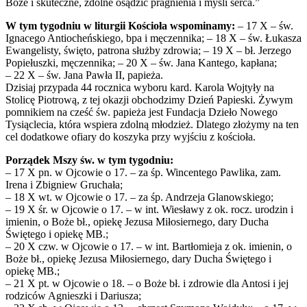
Boże i skuteczne, zdolne osądzić pragnienia i myśli serca.”
W tym tygodniu w liturgii Kościoła wspominamy:
– 17 X – św.
Ignacego Antiocheńskiego, bpa i męczennika; – 18 X – św. Łukasza
Ewangelisty, święto, patrona służby zdrowia; – 19 X – bł. Jerzego
Popiełuszki, męczennika; – 20 X – św. Jana Kantego, kapłana;
– 22 X – św. Jana Pawła II, papieża.
Dzisiaj przypada 44 rocznica wyboru kard. Karola Wojtyły na
Stolicę Piotrową, z tej okazji obchodzimy Dzień Papieski. Żywym
pomnikiem na cześć św. papieża jest Fundacja Dzieło Nowego
Tysiąclecia, która wspiera zdolną młodzież. Dlatego złożymy na ten
cel dodatkowe ofiary do koszyka przy wyjściu z kościoła.
Porządek Mszy św. w tym tygodniu:
– 17 X pn. w Ojcowie o 17. – za śp. Wincentego Pawlika, zam.
Irena i Zbigniew Gruchała;
– 18 X wt. w Ojcowie o 17. – za śp. Andrzeja Glanowskiego;
– 19 X śr. w Ojcowie o 17. – w int. Wiesławy z ok. rocz. urodzin i
imienin, o Boże bł., opiekę Jezusa Miłosiernego, dary Ducha
Świętego i opiekę MB.;
– 20 X czw. w Ojcowie o 17. – w int. Bartłomieja z ok. imienin, o
Boże bł., opiekę Jezusa Miłosiernego, dary Ducha Świętego i
opiekę MB.;
– 21 X pt. w Ojcowie o 18. – o Boże bł. i zdrowie dla Antosi i jej
rodziców Agnieszki i Dariusza;