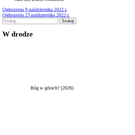
Nawigacja
Ogłoszenia 9 października 2022 r.
Ogłoszenia 23 października 2022 r.
wpisu
Szukaj:
W drodze
Bóg w górach? (2026)