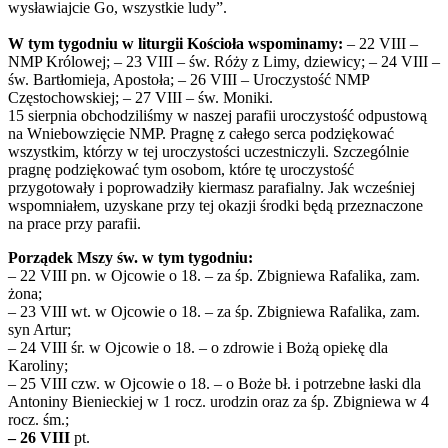
wysławiajcie Go, wszystkie ludy”.
W tym tygodniu w liturgii Kościoła wspominamy:
– 22 VIII –
NMP Królowej; – 23 VIII – św. Róży z Limy, dziewicy; – 24 VIII –
św. Bartłomieja, Apostoła; – 26 VIII – Uroczystość NMP
Częstochowskiej; – 27 VIII – św. Moniki.
15 sierpnia obchodziliśmy w naszej parafii uroczystość odpustową
na Wniebowzięcie NMP. Pragnę z całego serca podziękować
wszystkim, którzy w tej uroczystości uczestniczyli. Szczególnie
pragnę podziękować tym osobom, które tę uroczystość
przygotowały i poprowadziły kiermasz parafialny. Jak wcześniej
wspomniałem, uzyskane przy tej okazji środki będą przeznaczone
na prace przy parafii.
Porządek Mszy św. w tym tygodniu:
– 22 VIII pn. w Ojcowie o 18. – za śp. Zbigniewa Rafalika, zam.
żona;
– 23 VIII wt. w Ojcowie o 18. – za śp. Zbigniewa Rafalika, zam.
syn Artur;
– 24 VIII śr. w Ojcowie o 18. – o zdrowie i Bożą opiekę dla
Karoliny;
– 25 VIII czw. w Ojcowie o 18. – o Boże bł. i potrzebne łaski dla
Antoniny Bienieckiej w 1 rocz. urodzin oraz za śp. Zbigniewa w 4
rocz. śm.;
– 26 VIII
pt.