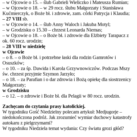
– w Ojcowie o 15. – ślub Gabrieli Wieliczko i Mateusza Rumian;
– w Ojcowie o 18. – w 29 rocz. ślubu Małgorzaty i Stanisława
Kućmierczyk, o Boże bł. i zdrowie, zam. córki Patrycja i Klaudia;
– 27 VIII
sb.
– w Ojcowie o 14. – ślub Anny Waloch i Jakuba Motyl;
– w Grodzisku o 15.30 – chrzest Leonarda Niemas;
– w Ojcowie o 18. – o Boże bł. i zdrowie dla Elżbiety Tarapacz z
ok. 60 rocz. urodzin;
– 28 VIII w niedzielę
w Ojcowie
– o 8. – o Boże bł. i potrzebne łaski dla rodzin Gamrotów i
Osuszków;
– o 10. – za śp. Dawida i Karola Grzywnowiczów. Podczas Mszy
św. chrzest przyjmie Szymon Jarzyło;
– o 18. – za Parafian i o dar zdrowia i Bożą opiekę dla siostrzenicy
Małgorzaty;
w Grodzisku
– o 12. – o zdrowie i Boże bł. dla Pelagii w 80 rocz. urodzin.
Zachęcam do czytania prasy katolickiej.
W tygodniku Gość Niedzielny polecam artykuł: Medjugorje –
niedokończona podróż. Jak zrozumieć wymiar duchowy katastrofy
autokaru z pielgrzymami?
W tygodniku Niedziela temat wydania: Czy światu grozi głód?