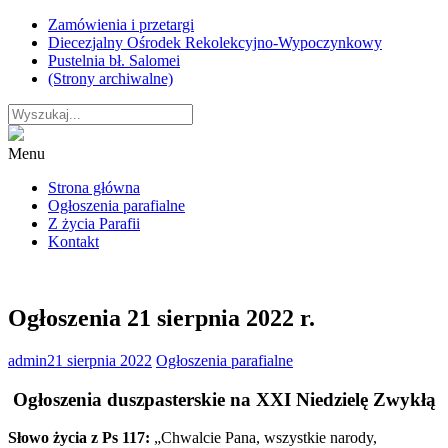
Skip
Zamówienia i przetargi
to
Diecezjalny Ośrodek Rekolekcyjno-Wypoczynkowy
content
Pustelnia bł. Salomei
(Strony archiwalne)
Menu
Strona główna
Ogłoszenia parafialne
Z życia Parafii
Kontakt
Ogłoszenia 21 sierpnia 2022 r.
admin
21 sierpnia 2022
Ogłoszenia parafialne
Ogłoszenia duszpasterskie na XXI Niedzielę Zwykłą
Słowo życia z Ps 117:
„Chwalcie Pana, wszystkie narody,