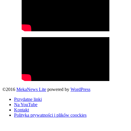
©2016
MekaNews Lite
powered by
WordPress
Przydatne linki
Na YouTube
Kontakt
Polityka prywatności i plików coockies